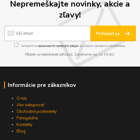
Nepremeškajte novinky, akcie a
zľavy!
Prihlásiť sa
Súhlasím so
spracovaním osobných údajov
za účelom zasielania newslettera.
Môžete sa kedykoľvek odhlásiť. Zasielame raz za 14 dní.
Informácie pre zákazníkov
O nás
Ako nakupovať
Obchodné podmienky
Fotogaléria
Kontakty
Blog