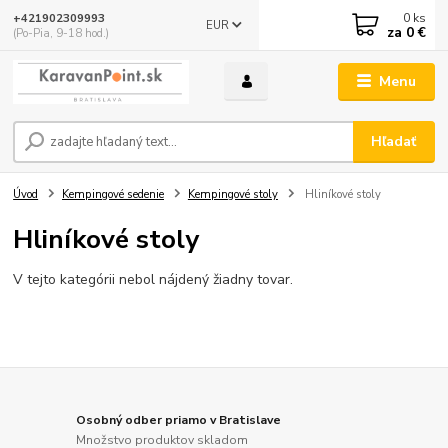
0
ks
+421902309993
EUR
za
0 €
(Po-Pia, 9-18 hod.)
Menu
Hľadať
Úvod
Kempingové sedenie
Kempingové stoly
Hliníkové stoly
Hliníkové stoly
V tejto kategórii nebol nájdený žiadny tovar.
Osobný odber priamo v Bratislave
Množstvo produktov skladom