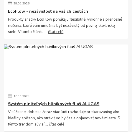
28
.
01
.
2026
EcoFlow - nezávislosť na vašich cestách
Produkty značky EcoFlow ponúkajú flexibilné, výkonné a prenosné
riešenia, ktoré vám umožnia byť nezávislý od pevnej elektrickej
siete. V tomto článku ...
čítať celé
16
.
10
.
2024
Systém plniteľných hliníkových fliaš ALUGAS
V súčasnej dobe sa čoraz viac ľudí rozhoduje pre karavaning ako
ideálny spôsob, ako stráviť voľný čas a objavovať nové miesta. S
týmto trendom súvisí ...
čítať celé