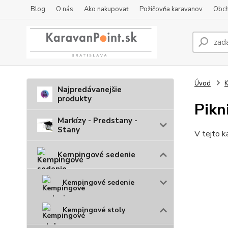
Blog
O nás
Ako nakupovať
Požičovňa karavanov
Obch
Úvod
K
Najpredávanejšie
produkty
Pikn
Markízy - Predstany -
Stany
V tejto k
Kempingové sedenie
Kempingové sedenie
Kempingové stoly