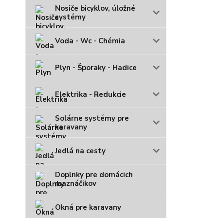
Nosiče bicyklov, úložné
systémy
Voda - Wc - Chémia
Plyn - Šporaky - Hadice
Elektrika - Redukcie
Solárne systémy pre
karavany
Jedlá na cesty
Doplnky pre domácich
maznáčikov
Okná pre karavany