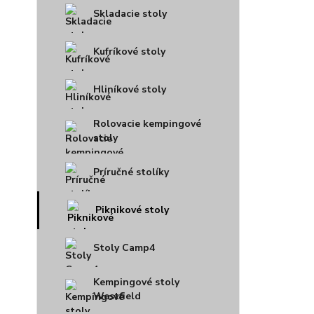
Skladacie stoly
Kufríkové stoly
Hliníkové stoly
Rolovacie kempingové
stoly
Príručné stolíky
Piknikové stoly
Stoly Camp4
Kempingové stoly
Westfield