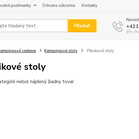
odné podmienky
Ochrana súkromia
Kontakty
Neviet
Hľadať
+421
(Po-Pi
empingové sedenie
Kempingové stoly
Piknikové stoly
ikové stoly
ategórii nebol nájdený žiadny tovar.