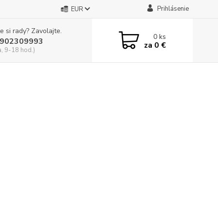
Prihlásenie
EUR
e si rady? Zavolajte.
0
ks
902309993
za
0 €
a, 9-18 hod.)