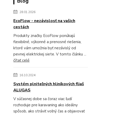
Blog
28.01.2026
EcoFlow - nezávislosť na vašich
cestách
Produkty značky EcoFlow ponúkajú
flexibilné, výkonné a prenosné riešenia,
ktoré vám umožnia byť nezávislý od
pevnej elektrickej siete. V tomto článku ...
čítať celé
16.10.2024
Systém plniteľných hliníkových fliaš
ALUGAS
V súčasnej dobe sa čoraz viac ľudí
rozhoduje pre karavaning ako ideálny
spôsob, ako stráviť voľný čas a objavovať