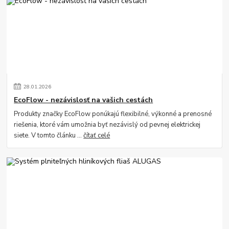
28
.
01
.
2026
EcoFlow - nezávislosť na vašich cestách
Produkty značky EcoFlow ponúkajú flexibilné, výkonné a prenosné
riešenia, ktoré vám umožnia byť nezávislý od pevnej elektrickej
siete. V tomto článku ...
čítať celé