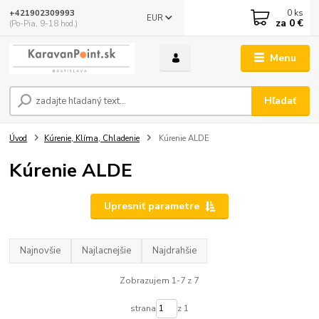
0
ks
+421902309993
EUR
za
0 €
(Po-Pia, 9-18 hod.)
Menu
Hľadať
Úvod
Kúrenie, Klíma, Chladenie
Kúrenie ALDE
Kúrenie ALDE
Upresniť parametre
Najnovšie
Najlacnejšie
Najdrahšie
Zobrazujem 1-7 z 7
strana
z 1