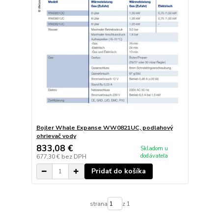
Bojler Whale Expanse WW0821UC, podlahový
ohrievač vody
833,08 €
Skladom u
dodávateľa
677,30 €
bez DPH
Pridať do košíka
strana
z 1