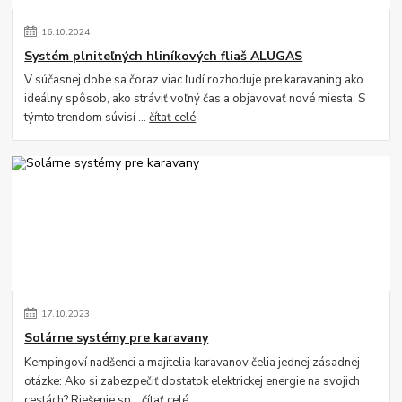
16
.
10
.
2024
Systém plniteľných hliníkových fliaš ALUGAS
V súčasnej dobe sa čoraz viac ľudí rozhoduje pre karavaning ako
ideálny spôsob, ako stráviť voľný čas a objavovať nové miesta. S
týmto trendom súvisí ...
čítať celé
17
.
10
.
2023
Solárne systémy pre karavany
Kempingoví nadšenci a majitelia karavanov čelia jednej zásadnej
otázke: Ako si zabezpečiť dostatok elektrickej energie na svojich
cestách? Riešenie sp...
čítať celé