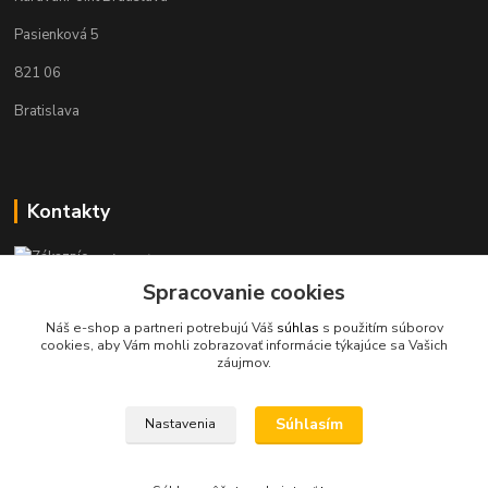
Pasienková 5
821 06
Bratislava
Kontakty
Zákaznícka podpora KaravanPoint
+421902309993
Spracovanie cookies
(Po-Pia, 9-18 hod.)
Náš e-shop a partneri potrebujú Váš
súhlas
s použitím súborov
cookies, aby Vám mohli zobrazovať informácie týkajúce sa Vašich
info@karavanpoint.sk
záujmov.
Súhlasím
Nastavenia