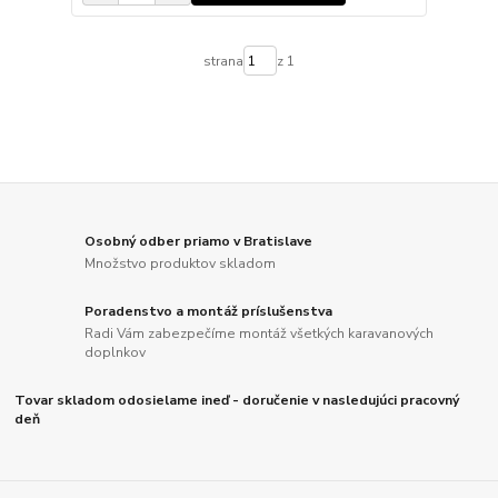
strana
z 1
Osobný odber priamo v Bratislave
Množstvo produktov skladom
Poradenstvo a montáž príslušenstva
Radi Vám zabezpečíme montáž všetkých karavanových
doplnkov
Tovar skladom odosielame ineď - doručenie v nasledujúci pracovný
deň