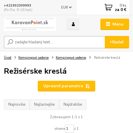
0
ks
+421902309993
EUR
za
0 €
(Po-Pia, 9-18 hod.)
Menu
Hľadať
Úvod
Kempingové sedenie
Kempingové sedenie
Režisérske kreslá
Režisérske kreslá
Upresniť parametre
Najnovšie
Najlacnejšie
Najdrahšie
Zobrazujem 1-1 z 1
strana
z 1