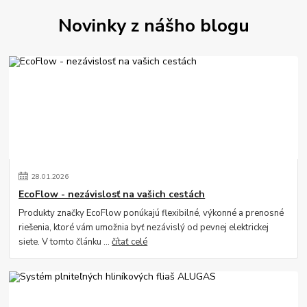
Novinky z nášho blogu
28
.
01
.
2026
EcoFlow - nezávislosť na vašich cestách
Produkty značky EcoFlow ponúkajú flexibilné, výkonné a prenosné
riešenia, ktoré vám umožnia byť nezávislý od pevnej elektrickej
siete. V tomto článku ...
čítať celé