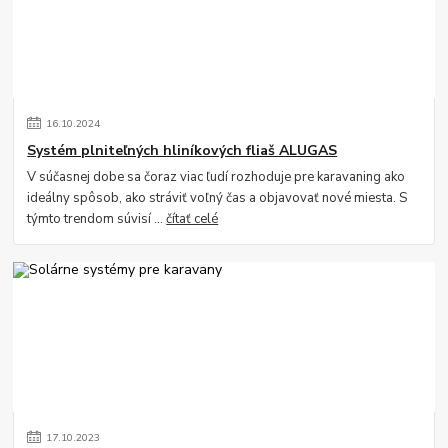
16
.
10
.
2024
Systém plniteľných hliníkových fliaš ALUGAS
V súčasnej dobe sa čoraz viac ľudí rozhoduje pre karavaning ako
ideálny spôsob, ako stráviť voľný čas a objavovať nové miesta. S
týmto trendom súvisí ...
čítať celé
17
.
10
.
2023