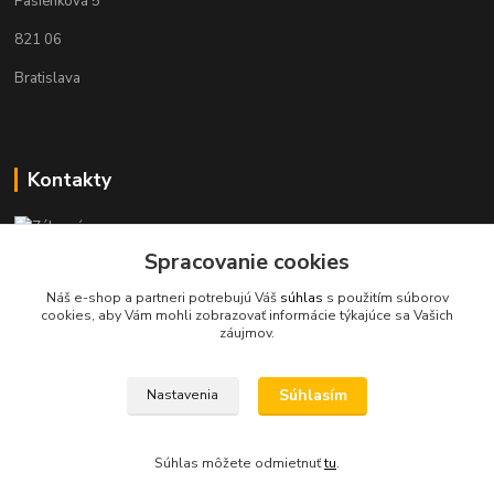
Pasienková 5
821 06
Bratislava
Kontakty
Zákaznícka podpora KaravanPoint
+421902309993
Spracovanie cookies
(Po-Pia, 9-18 hod.)
Náš e-shop a partneri potrebujú Váš
súhlas
s použitím súborov
cookies, aby Vám mohli zobrazovať informácie týkajúce sa Vašich
info@karavanpoint.sk
záujmov.
Súhlasím
Nastavenia
Súhlas môžete odmietnuť
tu
.
Vytvorené na
Eshop-rychlo.sk