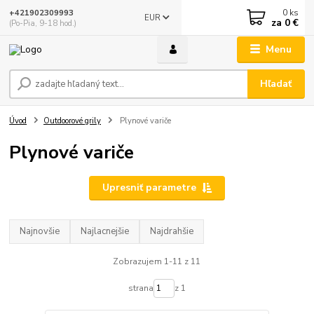
0
ks
+421902309993
EUR
za
0 €
(Po-Pia, 9-18 hod.)
Menu
Hľadať
Úvod
Outdoorové grily
Plynové variče
Plynové variče
Upresniť parametre
Najnovšie
Najlacnejšie
Najdrahšie
Zobrazujem 1-11 z 11
strana
z 1