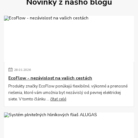
Novinky z nášho blogu
28
.
01
.
2026
EcoFlow - nezávislosť na vašich cestách
Produkty značky EcoFlow ponúkajú flexibilné, výkonné a prenosné
riešenia, ktoré vám umožnia byť nezávislý od pevnej elektrickej
siete. V tomto článku ...
čítať celé