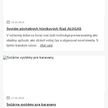
16
.
10
.
2024
Systém plniteľných hliníkových fliaš ALUGAS
V súčasnej dobe sa čoraz viac ľudí rozhoduje pre karavaning ako
ideálny spôsob, ako stráviť voľný čas a objavovať nové miesta. S
týmto trendom súvisí ...
čítať celé
17
.
10
.
2023
Solárne systémy pre karavany