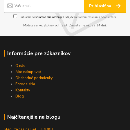
Prihlásiť sa
Súhlasím so
spracovaním osobných údajov
za účelom zasielania newslettera.
Môžete sa kedykoľvek odhlásiť. Zasielame raz za 14 dní.
Informácie pre zákazníkov
O nás
Ako nakupovať
Obchodné podmienky
Fotogaléria
Kontakty
Blog
Najčítanejšie na blogu
Sledujte nas na FACEBOOKU