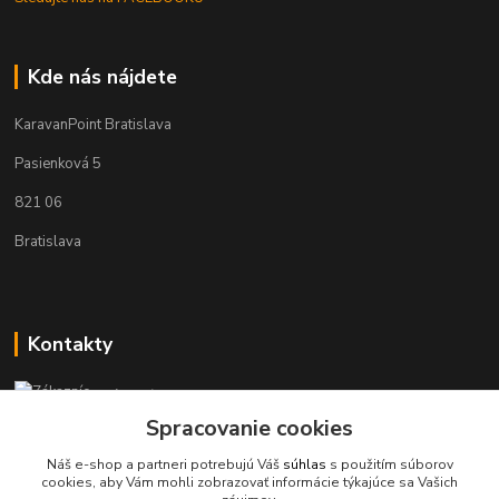
Kde nás nájdete
KaravanPoint Bratislava
Pasienková 5
821 06
Bratislava
Kontakty
Zákaznícka podpora KaravanPoint
+421902309993
Spracovanie cookies
(Po-Pia, 9-18 hod.)
Náš e-shop a partneri potrebujú Váš
súhlas
s použitím súborov
cookies, aby Vám mohli zobrazovať informácie týkajúce sa Vašich
info@karavanpoint.sk