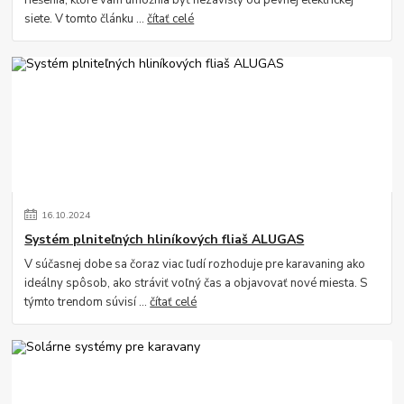
siete. V tomto článku ...
čítať celé
16
.
10
.
2024
Systém plniteľných hliníkových fliaš ALUGAS
V súčasnej dobe sa čoraz viac ľudí rozhoduje pre karavaning ako
ideálny spôsob, ako stráviť voľný čas a objavovať nové miesta. S
týmto trendom súvisí ...
čítať celé