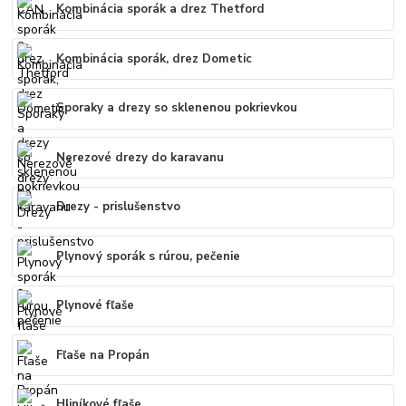
Kombinácia sporák a drez Thetford
Kombinácia sporák, drez Dometic
Sporaky a drezy so sklenenou pokrievkou
Nerezové drezy do karavanu
Drezy - prislušenstvo
Plynový sporák s rúrou, pečenie
Plynové fľaše
Fľaše na Propán
Hliníkové fľaše