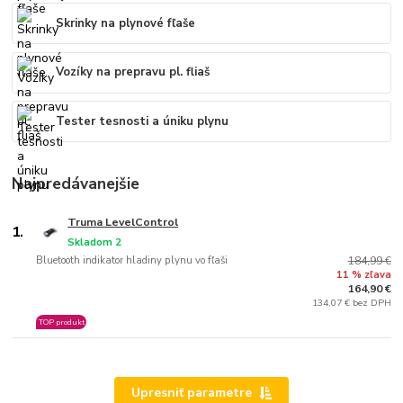
Skrinky na plynové fľaše
Vozíky na prepravu pl. fliaš
Tester tesnosti a úniku plynu
Najpredávanejšie
Truma LevelControl
1.
Skladom 2
Bluetooth indikator hladiny plynu vo fľaši
184,99 €
11 % zľava
164,90 €
134,07 € bez DPH
TOP produkt
Upresniť parametre