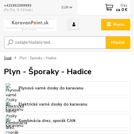
0
ks
+421902309993
EUR
za
0 €
(Po-Pia, 9-18 hod.)
Menu
Hľadať
Úvod
Plyn - Šporaky - Hadice
Plyn - Šporaky - Hadice
Plynové varné dosky do karavanu
Elektrické varné dosky do karavanu
Kombinácia drez, sporák CAN