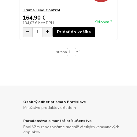
Truma LevelControl
164,90 €
Skladom 2
134,07 €
bez DPH
Pridať do košíka
strana
z 1
Osobný odber priamo v Bratislave
Množstvo produktov skladom
Poradenstvo a montáž príslušenstva
Radi Vám zabezpečíme montáž všetkých karavanových
doplnkov