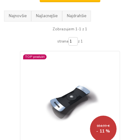
Najnovšie
Najlacnejšie
Najdrahšie
Zobrazujem 1-1 z 1
strana
z 1
TOP produkt
184,99 €
- 11 %