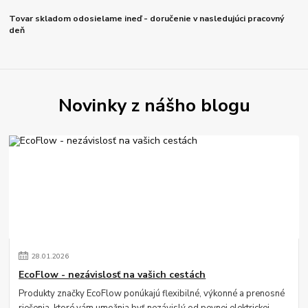
Tovar skladom odosielame ineď - doručenie v nasledujúci pracovný
deň
Novinky z nášho blogu
28
.
01
.
2026
EcoFlow - nezávislosť na vašich cestách
Produkty značky EcoFlow ponúkajú flexibilné, výkonné a prenosné
riešenia, ktoré vám umožnia byť nezávislý od pevnej elektrickej