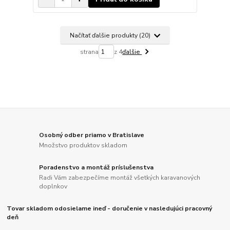
Načítať ďalšie produkty (20)
strana
z 4
ďalšie
Osobný odber priamo v Bratislave
Množstvo produktov skladom
Poradenstvo a montáž príslušenstva
Radi Vám zabezpečíme montáž všetkých karavanových
doplnkov
Tovar skladom odosielame ineď - doručenie v nasledujúci pracovný
deň