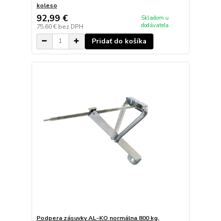
koleso
92,99 €
Skladom u
dodávateľa
75,60 €
bez DPH
Pridať do košíka
Podpera zásuvky AL-KO normálna 800 kg,