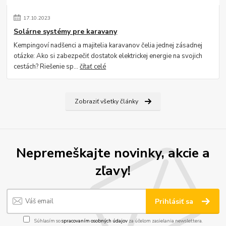
17
.
10
.
2023
Solárne systémy pre karavany
Kempingoví nadšenci a majitelia karavanov čelia jednej zásadnej
otázke: Ako si zabezpečiť dostatok elektrickej energie na svojich
cestách? Riešenie sp...
čítať celé
Zobraziť všetky články
Nepremeškajte novinky, akcie a
zľavy!
Prihlásiť sa
Súhlasím so
spracovaním osobných údajov
za účelom zasielania newslettera.