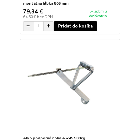
montážna hĺbka 505 mm
79,34 €
Skladom u
dodávateľa
64,50 €
bez DPH
Pridať do košíka
Alko podperná noha 45x45 500kg