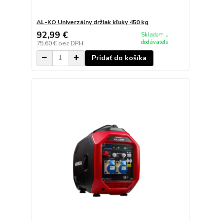
AL-KO Univerzálny držiak kľuky 450 kg
92,99 €
Skladom u
dodávateľa
75,60 €
bez DPH
Pridať do košíka