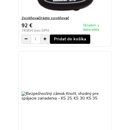
Zosilňovač/rádio zosilňovač
92 €
Skladom u
dodávateľa
74,80 €
bez DPH
Pridať do košíka