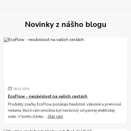
Novinky z nášho blogu
28
.
01
.
2026
EcoFlow - nezávislosť na vašich cestách
Produkty značky EcoFlow ponúkajú flexibilné, výkonné a prenosné
riešenia, ktoré vám umožnia byť nezávislý od pevnej elektrickej
siete. V tomto článku ...
čítať celé