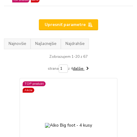
TOP produkt
Akcia
Upresniť parametre
Najnovšie
Najlacnejšie
Najdrahšie
Zobrazujem 1-20 z 67
strana
z 4
ďalšie
TOP produkt
Akcia