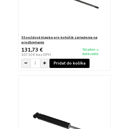
Stooźdová klapka pre kohútik zariadenia na
predbiehanie
131,73 €
Skladom u
dodávateľa
107,10 €
bez DPH
Pridať do košíka