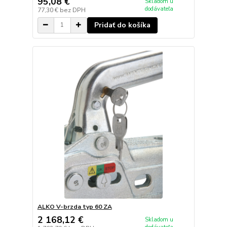
95,08 €
Skladom u
dodávateľa
77,30 €
bez DPH
Pridať do košíka
ALKO V-brzda typ 60 ZA
2 168,12 €
Skladom u