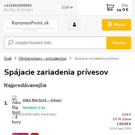
0
ks
+421902309993
EUR
za
0 €
(Po-Pia, 9-18 hod.)
Menu
Hľadať
Úvod
Obytné prívesy - príslušenstvo
Spájacie zariadenia prívesov
Spájacie zariadenia prívesov
Najpredávanejšie
Alko Big foot - 4 kusy
1.
Skladom 1 ks
Stabilizačné nohy karavanu
154 €
10 % zľava
138,99 €
113 € bez DPH