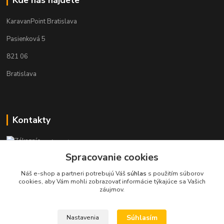
KaravanPoint Bratislava
Pasienková 5
821 06
Bratislava
Kontakty
Zákaznícka podpora KaravanPoint
+421902309993
Spracovanie cookies
(Po-Pia, 9-18 hod.)
Náš e-shop a partneri potrebujú Váš
súhlas
s použitím súborov
cookies, aby Vám mohli zobrazovať informácie týkajúce sa Vašich
info@karavanpoint.sk
záujmov.
Súhlasím
Nastavenia