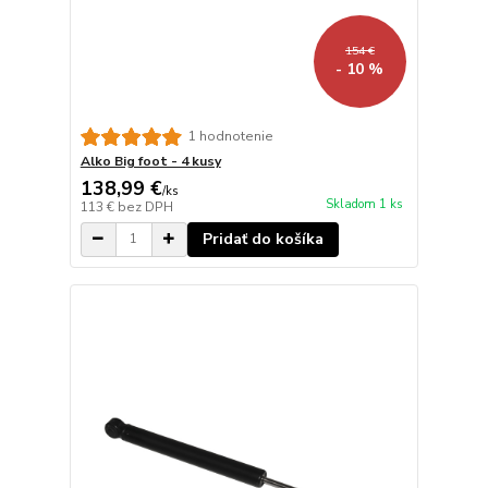
154 €
- 10 %
1 hodnotenie
Alko Big foot - 4 kusy
138,99 €
/
ks
Skladom 1 ks
113 €
bez DPH
Pridať do košíka