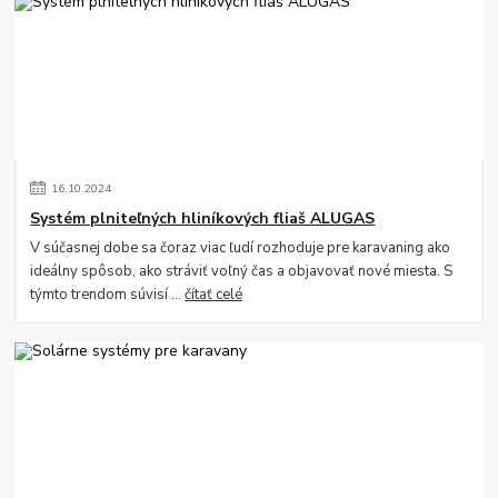
16
.
10
.
2024
Systém plniteľných hliníkových fliaš ALUGAS
V súčasnej dobe sa čoraz viac ľudí rozhoduje pre karavaning ako
ideálny spôsob, ako stráviť voľný čas a objavovať nové miesta. S
týmto trendom súvisí ...
čítať celé