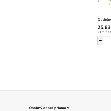
Oddeľov
25,83
21 €
be
Osobný odber priamo v