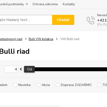
odné podmienky
Ochrana súkromia
Kontakty
Neviet
Hľadať
+421
(Po-Pi
empingový riad
Bulli VW kolekcia
VW Bulli riad
ulli riad
€
Od
adom
Novinka
Akcia
Doprava ZADARMO
TO