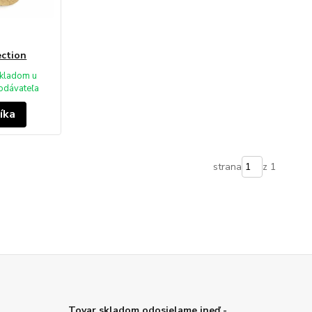
ction
kladom u
odávateľa
íka
strana
z 1
Tovar skladom odosielame ineď -