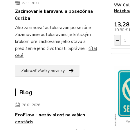
29.11.2023
VW Coll
Zazimovanie karavanu a posezónna
Noteboo
údržba
13,28
Ako zazimovať autokaravan po sezóne
10,80 €
Zazimovanie autokaravanu je kritickým
krokom pre zachovanie jeho stavu a
predĺženie jeho životnosti. Správne...
čítať
celé
Zobraziť všetky novinky
Blog
28.01.2026
EcoFlow - nezávislosť na vašich
cestách