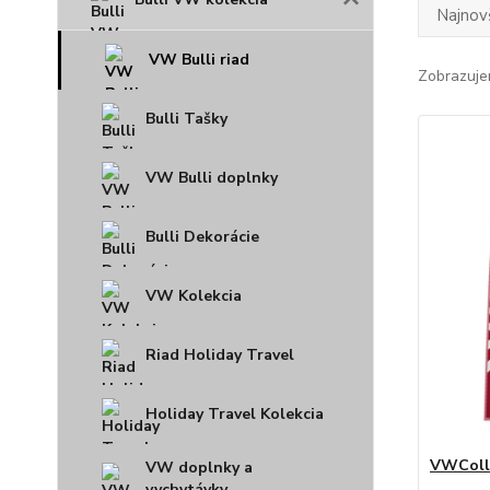
Najnov
VW Bulli riad
Zobrazuje
Bulli Tašky
VW Bulli doplnky
Bulli Dekorácie
VW Kolekcia
Riad Holiday Travel
Holiday Travel Kolekcia
VWColl.
VW doplnky a
vychytávky