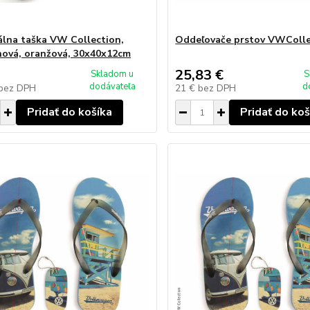
álna taška VW Collection,
Oddeľovače prstov VWColle
ová, oranžová, 30x40x12cm
25,83 €
Skladom u
S
dodávateľa
d
bez DPH
21 €
bez DPH
Pridať do košíka
Pridať do koš