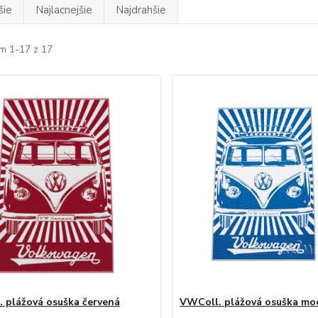
šie
Najlacnejšie
Najdrahšie
m 1-17 z 17
 plážová osuška červená
VWColl. plážová osuška mo