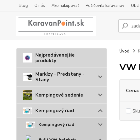
Blog
O nás
Ako nakupovať
Požičovňa karavanov
Obch
Úvod
K
Najpredávanejšie
produkty
VW B
Markízy - Predstany -
Stany
Cena:
Kempingové sedenie
Kempingový riad
Skl
Kempingový riad
Bulli VW kolekcia