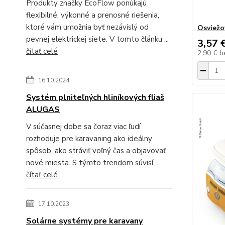
Produkty značky EcoFlow ponúkajú
flexibilné, výkonné a prenosné riešenia,
ktoré vám umožnia byť nezávislý od
Osviežo
pevnej elektrickej siete. V tomto článku ...
3,57 
čítať celé
2,90 €
b
16.10.2024
Systém plniteľných hliníkových fliaš
ALUGAS
V súčasnej dobe sa čoraz viac ľudí
rozhoduje pre karavaning ako ideálny
spôsob, ako stráviť voľný čas a objavovať
nové miesta. S týmto trendom súvisí ...
čítať celé
17.10.2023
Solárne systémy pre karavany