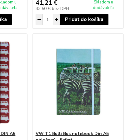
41,21 €
kladom u
Skladom u
odávateľa
dodávateľa
33,50 €
bez DPH
íka
Pridať do košíka
 DIN A5
VW T1 Bulli Bus notebook Din A5
obložený - Safari