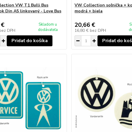
ection VW T1 Bulli Bus
VW Collection soľnička + k
k Din A5 linkovaný - Love Bus
modrá + biela
 €
20,66 €
Skladom u
S
dodávateľa
d
bez DPH
16,80 €
bez DPH
Pridať do košíka
Pridať do koš