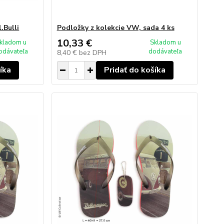
.Bulli
Podložky z kolekcie VW, sada 4 ks
10,33 €
kladom u
Skladom u
odávateľa
dodávateľa
8,40 €
bez DPH
íka
Pridať do košíka