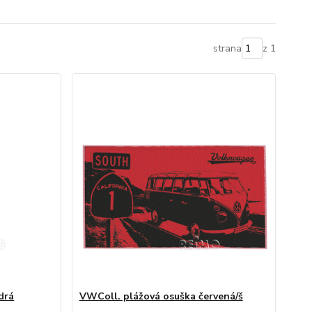
strana
z 1
drá
VWColl. plážová osuška červená/š