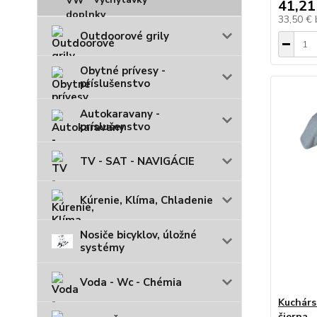
41,21
33,50 €
Outdoorové grily
Obytné prívesy -
príslušenstvo
Autokaravany -
príslušenstvo
TV - SAT - NAVIGÁCIE
Kúrenie, Klíma, Chladenie
Nosiče bicyklov, úložné
systémy
Voda - Wc - Chémia
Kuchárs
čierna