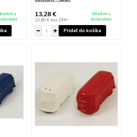
13,28 €
kladom u
Skladom u
odávateľa
dodávateľa
10,80 €
bez DPH
íka
Pridať do košíka