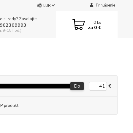
Prihlásenie
EUR
e si rady? Zavolajte.
0
ks
902309993
za
0 €
a, 9-18 hod.)
Do
€
P produkt