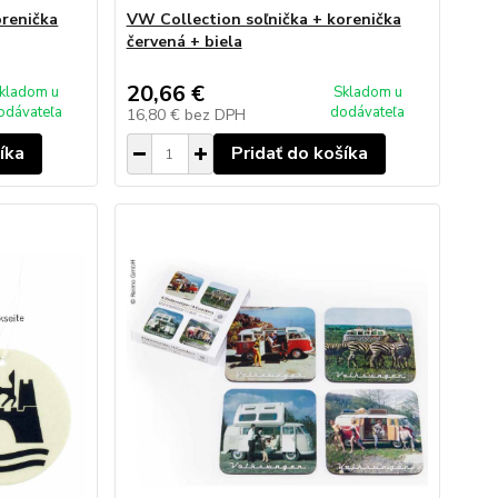
orenička
VW Collection soľnička + korenička
červená + biela
20,66 €
kladom u
Skladom u
odávateľa
dodávateľa
16,80 €
bez DPH
íka
Pridať do košíka