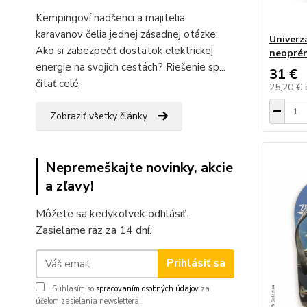
Kempingoví nadšenci a majitelia
karavanov čelia jednej zásadnej otázke:
Univerz
Ako si zabezpečiť dostatok elektrickej
neoprén
energie na svojich cestách? Riešenie sp...
31 €
čítať celé
25,20 €
Zobraziť všetky články
Nepremeškajte novinky, akcie
a zľavy!
Môžete sa kedykoľvek odhlásiť.
Zasielame raz za 14 dní.
Prihlásiť sa
Súhlasím so
spracovaním osobných údajov
za
účelom zasielania newslettera.