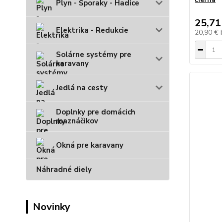
Plyn - Šporaky - Hadice
25,71
Elektrika - Redukcie
20,90 €
Solárne systémy pre
karavany
Jedlá na cesty
Doplnky pre domácich
maznáčikov
Okná pre karavany
Náhradné diely
Novinky