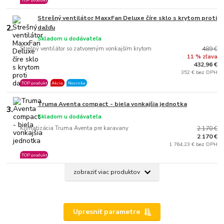
TOP produkt
Strešný ventilátor MaxxFan Deluxe číre sklo s krytom proti
2.
dažďu
Skladom u dodávateľa
Strešný ventilátor so zatvoreným vonkajším krytom
489 €
11 % zľava
432,96 €
352 € bez DPH
TOP produkt
Akcia
Novinka
Truma Aventa compact - biela vonkajšia jednotka
3.
Skladom u dodávateľa
Klimatizácia Truma Aventa pre karavany
2 170 €
2 170 €
1 764,23 € bez DPH
TOP produkt
zobraziť viac produktov
Upresniť parametre