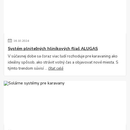
16
.
10
.
2024
Systém plniteľných hliníkových fliaš ALUGAS
V súčasnej dobe sa čoraz viac ľudí rozhoduje pre karavaning ako
ideálny spôsob, ako stráviť voľný čas a objavovať nové miesta. S
týmto trendom súvisí ...
čítať celé