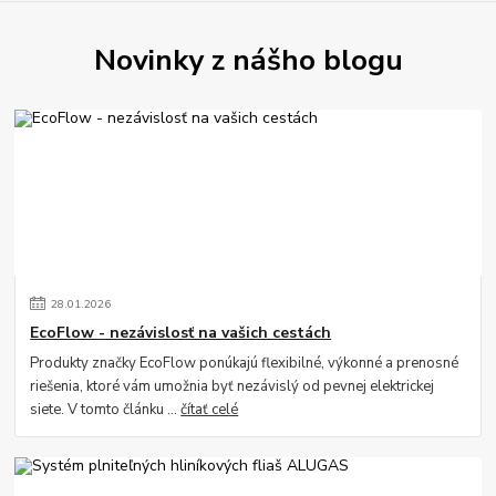
Novinky z nášho blogu
28
.
01
.
2026
EcoFlow - nezávislosť na vašich cestách
Produkty značky EcoFlow ponúkajú flexibilné, výkonné a prenosné
riešenia, ktoré vám umožnia byť nezávislý od pevnej elektrickej
siete. V tomto článku ...
čítať celé