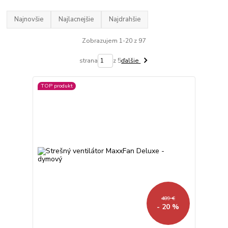
Najnovšie
Najlacnejšie
Najdrahšie
Zobrazujem 1-20 z 97
strana
z 5
ďalšie
TOP produkt
489 €
- 20 %