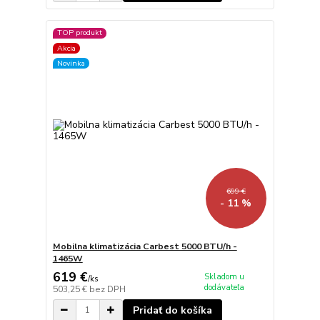
TOP produkt
Akcia
Novinka
699 €
- 11 %
Mobilna klimatizácia Carbest 5000 BTU/h -
1465W
619 €
Skladom u
/
ks
dodávateľa
503,25 €
bez DPH
Pridať do košíka