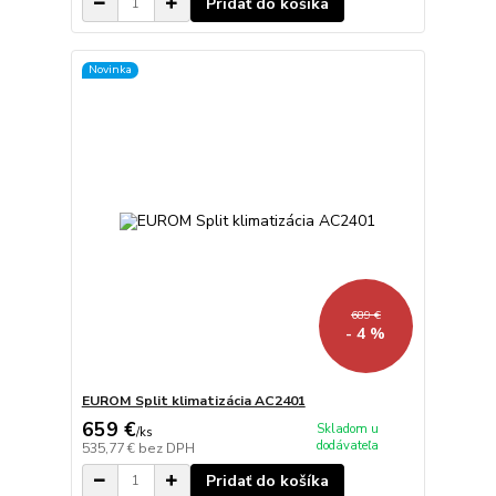
Pridať do košíka
Novinka
689 €
- 4 %
EUROM Split klimatizácia AC2401
659 €
Skladom u
/
ks
dodávateľa
535,77 €
bez DPH
Pridať do košíka