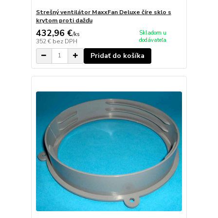
Strešný ventilátor MaxxFan Deluxe číre sklo s
krytom proti dažďu
432,96 €
Skladom u
/
ks
dodávateľa
352 €
bez DPH
Pridať do košíka