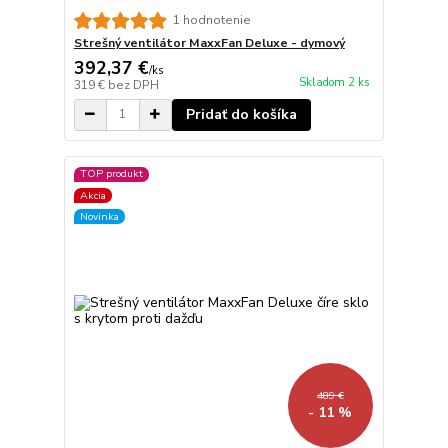
1 hodnotenie
Strešný ventilátor MaxxFan Deluxe - dymový
392,37 €
/
ks
Skladom 2 ks
319 €
bez DPH
Pridať do košíka
TOP produkt
Akcia
Novinka
489 €
- 11 %