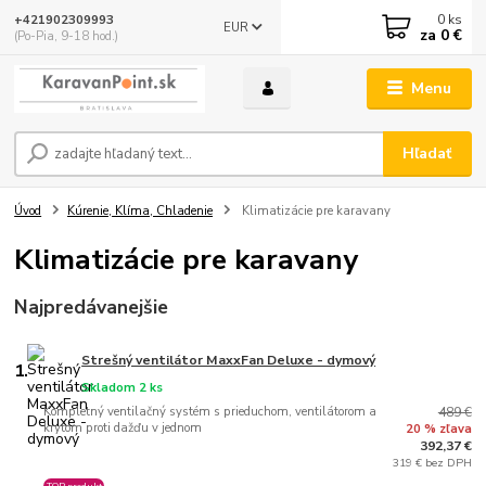
0
ks
+421902309993
EUR
za
0 €
(Po-Pia, 9-18 hod.)
Menu
Hľadať
Úvod
Kúrenie, Klíma, Chladenie
Klimatizácie pre karavany
Klimatizácie pre karavany
Najpredávanejšie
Strešný ventilátor MaxxFan Deluxe - dymový
1.
Skladom 2 ks
Kompletný ventilačný systém s prieduchom, ventilátorom a
489 €
krytom proti dažďu v jednom
20 % zľava
392,37 €
319 € bez DPH