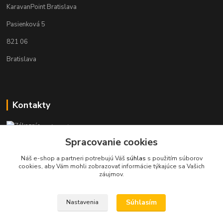
KaravanPoint Bratislava
Pasienková 5
821 06
Bratislava
Kontakty
Zákaznícka podpora KaravanPoint
+421902309993
Spracovanie cookies
(Po-Pia, 9-18 hod.)
Náš e-shop a partneri potrebujú Váš
súhlas
s použitím súborov
cookies, aby Vám mohli zobrazovať informácie týkajúce sa Vašich
info@karavanpoint.sk
záujmov.
Súhlasím
Nastavenia