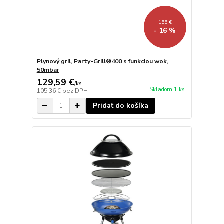
155 €
- 16 %
Plynový gril, Party-Grill®400 s funkciou wok,
50mbar
129,59 €
/
ks
Skladom 1 ks
105,36 €
bez DPH
Pridať do košíka