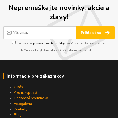
Nepremeškajte novinky, akcie a
zľavy!
Prihlásiť sa
Súhlasím so
spracovaním osobných údajov
za účelom zasielania newslettera.
Môžete sa kedykoľvek odhlásiť. Zasielame raz za 14 dní.
Informácie pre zákazníkov
O nás
Ako nakupovať
Obchodné podmienky
Fotogaléria
Kontakty
Blog