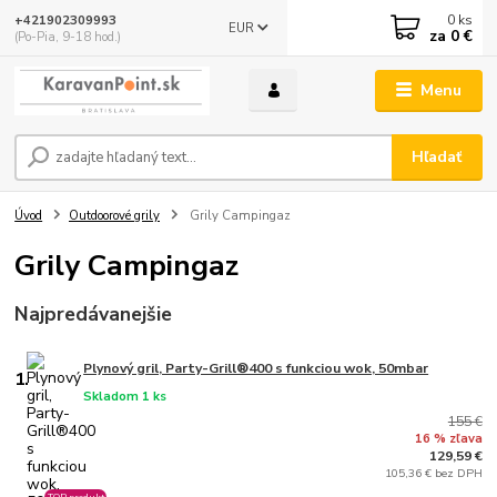
0
ks
+421902309993
EUR
za
0 €
(Po-Pia, 9-18 hod.)
Menu
Hľadať
Úvod
Outdoorové grily
Grily Campingaz
Grily Campingaz
Najpredávanejšie
Plynový gril, Party-Grill®400 s funkciou wok, 50mbar
1.
Skladom 1 ks
155 €
16 % zľava
129,59 €
105,36 € bez DPH