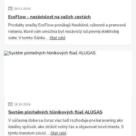
28
.
01
.
2026
EcoFlow - nezávislosť na vašich cestách
Produkty značky EcoFlow ponúkajú flexibilné, výkonné a prenosné
riešenia, ktoré vám umožnia byť nezávislý od pevnej elektrickej
siete. V tomto článku ...
čítať celé
16
.
10
.
2024
Systém plniteľných hliníkových fliaš ALUGAS
V súčasnej dobe sa čoraz viac ľudí rozhoduje pre karavaning ako
ideálny spôsob, ako stráviť voľný čas a objavovať nové miesta. S
týmto trendom súvisí ...
čítať celé