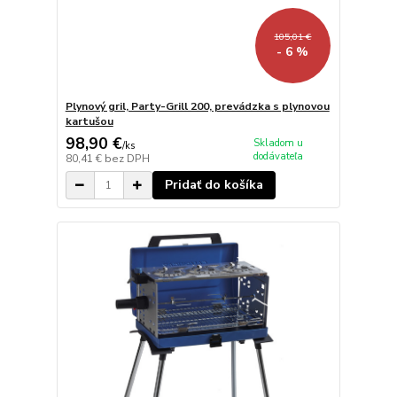
105,01 €
- 6 %
Plynový gril, Party-Grill 200, prevádzka s plynovou
kartušou
98,90 €
Skladom u
/
ks
dodávateľa
80,41 €
bez DPH
Pridať do košíka