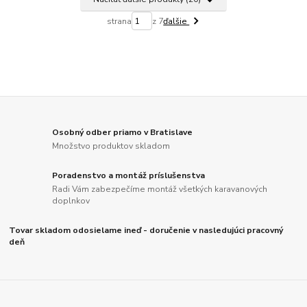
strana
z 7
ďalšie
Osobný odber priamo v Bratislave
Množstvo produktov skladom
Poradenstvo a montáž príslušenstva
Radi Vám zabezpečíme montáž všetkých karavanových
doplnkov
Tovar skladom odosielame ineď - doručenie v nasledujúci pracovný
deň