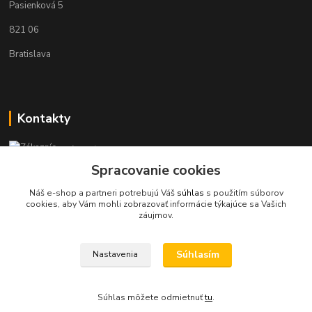
Pasienková 5
821 06
Bratislava
Kontakty
Zákaznícka podpora KaravanPoint
+421902309993
Spracovanie cookies
(Po-Pia, 9-18 hod.)
Náš e-shop a partneri potrebujú Váš
súhlas
s použitím súborov
cookies, aby Vám mohli zobrazovať informácie týkajúce sa Vašich
info@karavanpoint.sk
záujmov.
Súhlasím
Nastavenia
Súhlas môžete odmietnuť
tu
.
Vytvorené na
Eshop-rychlo.sk