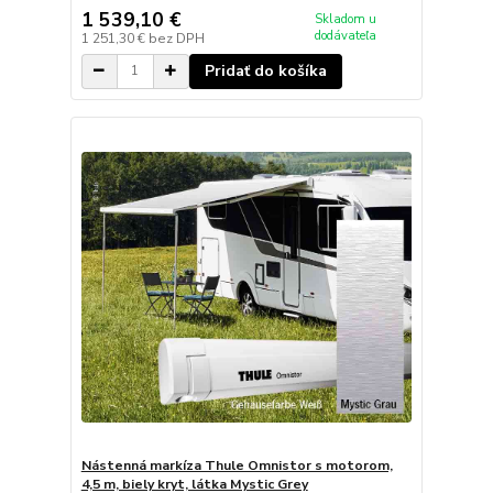
1 539,10 €
Skladom u
dodávateľa
1 251,30 €
bez DPH
Pridať do košíka
Nástenná markíza Thule Omnistor s motorom,
4,5 m, biely kryt, látka Mystic Grey