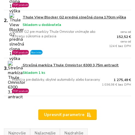
TOP produkt
Thule View Blocker G2 predná slnečná clona 170cm výška
2.
Skladom u dodávateľa
Vlocker G2 pre markízy Thule Omnistor vnímajte ako
cena od
ochranu súkromia a počasia
152,52 €
cena od
124 € bez DPH
TOP produkt
Novinka
Strešná markíza Thule Omnistor 6300 3,75m antracit
3.
Skladom 1 ks
Markíza pre dodávky, obytné automobily alebo karavany
1 275,49 €
1 036,98 € bez DPH
TOP produkt
Upresniť parametre
Najnovšie
Najlacnejšie
Najdrahšie