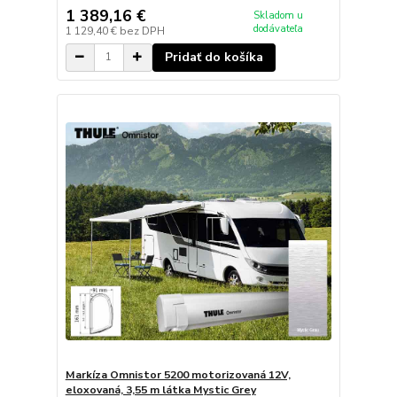
1 389,16 €
Skladom u
dodávateľa
1 129,40 €
bez DPH
Pridať do košíka
Markíza Omnistor 5200 motorizovaná 12V,
eloxovaná, 3,55 m látka Mystic Grey