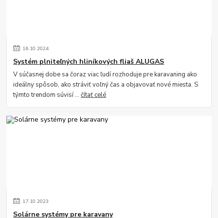
16
.
10
.
2024
Systém plniteľných hliníkových fliaš ALUGAS
V súčasnej dobe sa čoraz viac ľudí rozhoduje pre karavaning ako
ideálny spôsob, ako stráviť voľný čas a objavovať nové miesta. S
týmto trendom súvisí ...
čítať celé
17
.
10
.
2023
Solárne systémy pre karavany