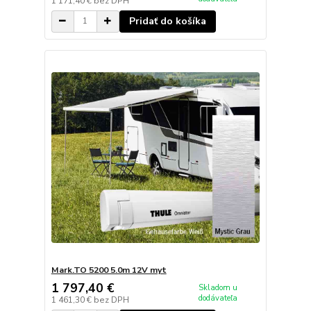
1 171,40 €
bez DPH
Pridať do košíka
Mark.TO 5200 5.0m 12V myt
1 797,40 €
Skladom u
dodávateľa
1 461,30 €
bez DPH