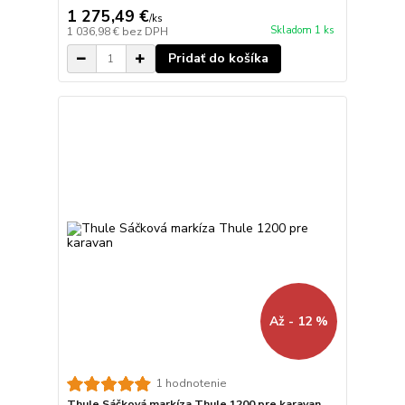
1 275,49 €
/
ks
Skladom 1 ks
1 036,98 €
bez DPH
Pridať do košíka
Až - 12 %
1 hodnotenie
Thule Sáčková markíza Thule 1200 pre karavan