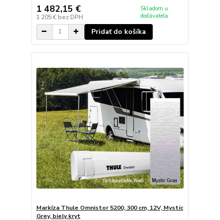
1 482,15 €
Skladom u
dodávateľa
1 205 €
bez DPH
Pridať do košíka
Markíza Thule Omnistor 5200, 300 cm, 12V, Mystic
Grey, biely kryt