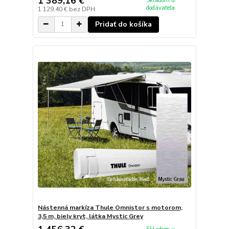
1 389,16 €
Skladom u
dodávateľa
1 129,40 €
bez DPH
Pridať do košíka
Nástenná markíza Thule Omnistor s motorom,
3,5 m, biely kryt, látka Mystic Grey