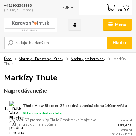
0
ks
+421902309993
EUR
za
0 €
(Po-Pia, 9-18 hod.)
Menu
Hľadať
Úvod
Markízy - Predstany - Stany
Markízy pre karavany
Markízy
Thule
Markízy Thule
Najpredávanejšie
Thule View Blocker G2 predná slnečná clona 140cm výška
1.
Skladom u dodávateľa
Vlocker G2 pre markízy Thule Omnistor vnímajte ako
cena od
ochranu súkromia a počasia
189,42 €
cena od
154 € bez DPH