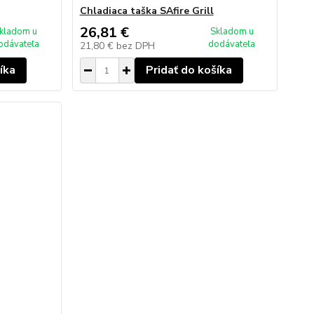
Chladiaca taška SAfire Grill
26,81 €
kladom u
Skladom u
odávateľa
dodávateľa
21,80 €
bez DPH
íka
Pridať do košíka