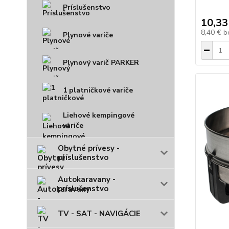
Príslušenstvo
10,33
8,40 €
b
Plynové variče
Plynový varič PARKER
1 platničkové variče
Liehové kempingové
variče
Obytné prívesy -
príslušenstvo
Autokaravany -
príslušenstvo
TV - SAT - NAVIGÁCIE