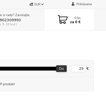
Prihlásenie
EUR
e si rady? Zavolajte.
0
ks
902309993
za
0 €
a, 9-18 hod.)
Do
€
P produkt