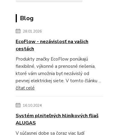
Blog
28.01.2026
EcoFlow - nezávislosť na vašich
cestách
Produkty značky EcoFlow ponúkajú
flexibilné, výkonné a prenosné riešenia,
ktoré vám umožnia byť nezávislý od
pevnej elektrickej siete. V tomto článku ...
čítať celé
16.10.2024
Systém plniteľných hliníkových fliaš
ALUGAS
V súčasnej dobe sa čoraz viac ľudí