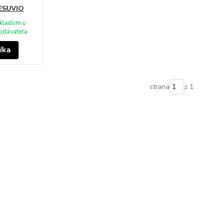
VESUVIO
kladom u
odávateľa
íka
strana
z 1