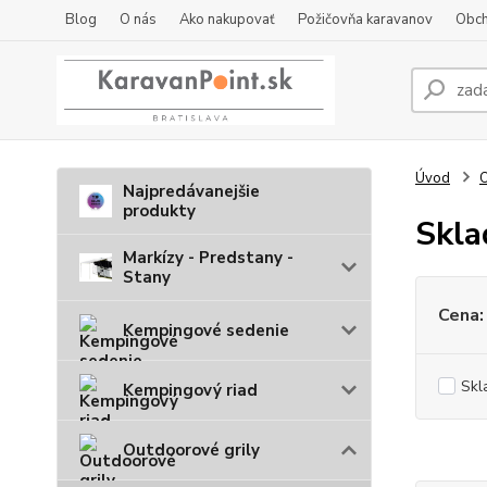
Blog
O nás
Ako nakupovať
Požičovňa karavanov
Obch
Úvod
O
Najpredávanejšie
produkty
Skla
Markízy - Predstany -
Stany
Cena:
Kempingové sedenie
Skl
Kempingový riad
Outdoorové grily