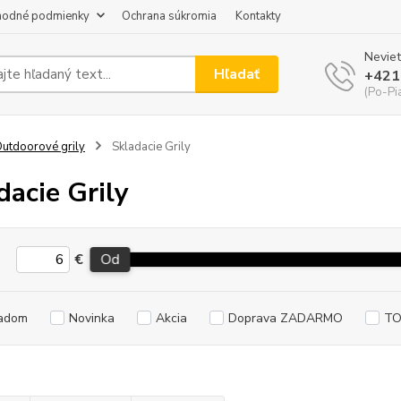
odné podmienky
Ochrana súkromia
Kontakty
Neviet
Hľadať
+421
(Po-Pi
utdoorové grily
Skladacie Grily
dacie Grily
€
Od
adom
Novinka
Akcia
Doprava ZADARMO
TO