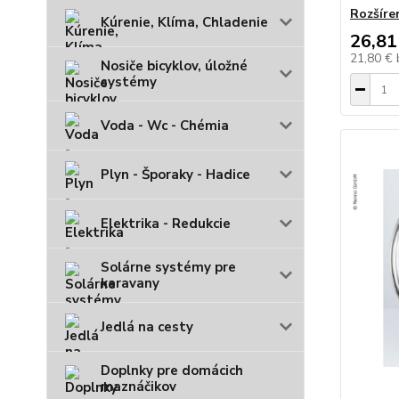
Rozšíren
Kúrenie, Klíma, Chladenie
26,81
21,80 €
Nosiče bicyklov, úložné
systémy
Voda - Wc - Chémia
Plyn - Šporaky - Hadice
Elektrika - Redukcie
Solárne systémy pre
karavany
Jedlá na cesty
Doplnky pre domácich
maznáčikov