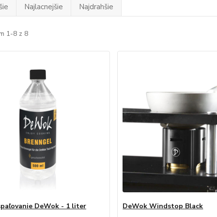
šie
Najlacnejšie
Najdrahšie
m 1-8 z 8
spaľovanie DeWok - 1 liter
DeWok Windstop Black