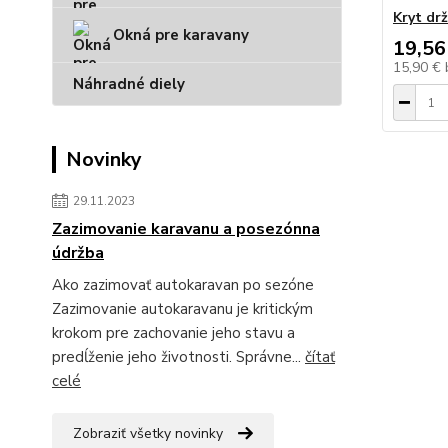
Kryt drž
Okná pre karavany
19,56
15,90 €
Náhradné diely
Novinky
29.11.2023
Zazimovanie karavanu a posezónna
údržba
Ako zazimovať autokaravan po sezóne
Zazimovanie autokaravanu je kritickým
krokom pre zachovanie jeho stavu a
predĺženie jeho životnosti. Správne...
čítať
celé
Zobraziť všetky novinky