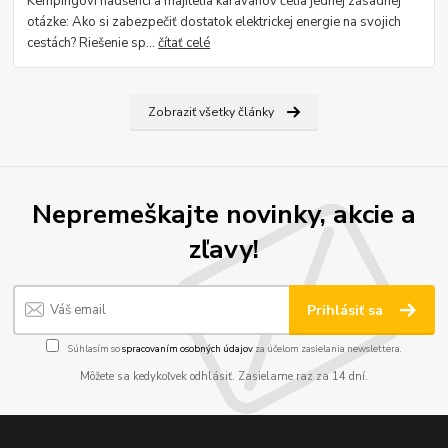
Kempingoví nadšenci a majitelia karavanov čelia jednej zásadnej
otázke: Ako si zabezpečiť dostatok elektrickej energie na svojich
cestách? Riešenie sp...
čítať celé
Zobraziť všetky články
Nepremeškajte novinky, akcie a
zľavy!
Prihlásiť sa
Súhlasím so
spracovaním osobných údajov
za účelom zasielania newslettera.
Môžete sa kedykoľvek odhlásiť. Zasielame raz za 14 dní.