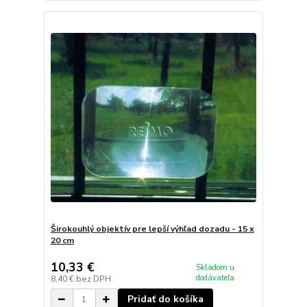
Širokouhlý objektív pre lepší výhľad dozadu - 15 x
20 cm
10,33 €
Skladom u
dodávateľa
8,40 €
bez DPH
Pridať do košíka