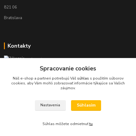
821 06
Bratislava
Kontakty
Zákaznícka podpora KaravanPoint
+421902309993
Spracovanie cookies
(Po-Pia, 9-18 hod.)
Náš e-shop a partneri potrebujú Váš
súhlas
s použitím súborov
cookies, aby Vám mohli zobrazovať informácie týkajúce sa Vašich
info@karavanpoint.sk
záujmov.
Súhlasím
Nastavenia
Súhlas môžete odmietnuť
tu
.
Vytvorené na
Eshop-rychlo.sk