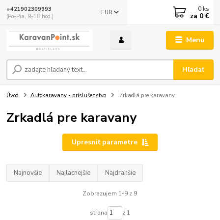
0
ks
+421902309993
EUR
za
0 €
(Po-Pia, 9-18 hod.)
Menu
Hľadať
Úvod
Autokaravany - príslušenstvo
Zrkadlá pre karavany
Zrkadlá pre karavany
Upresniť parametre
Najnovšie
Najlacnejšie
Najdrahšie
Zobrazujem 1-9 z 9
strana
z 1