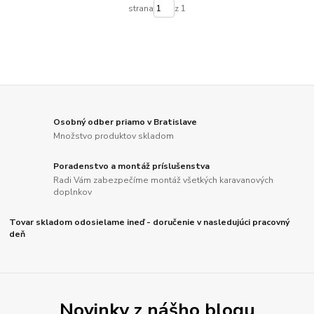
strana
z 1
Osobný odber priamo v Bratislave
Množstvo produktov skladom
Poradenstvo a montáž príslušenstva
Radi Vám zabezpečíme montáž všetkých karavanových
doplnkov
Tovar skladom odosielame ineď - doručenie v nasledujúci pracovný
deň
Novinky z nášho blogu