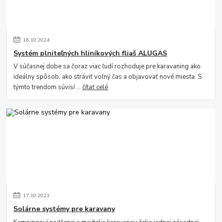
16
.
10
.
2024
Systém plniteľných hliníkových fliaš ALUGAS
V súčasnej dobe sa čoraz viac ľudí rozhoduje pre karavaning ako
ideálny spôsob, ako stráviť voľný čas a objavovať nové miesta. S
týmto trendom súvisí ...
čítať celé
17
.
10
.
2023
Solárne systémy pre karavany