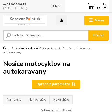
0
ks
+421902309993
EUR
za
0 €
(Po-Pia, 9-18 hod.)
Menu
Hľadať
Úvod
Nosiče bicyklov, úložné systémy
Nosiče motocyklov na
autokaravany
Nosiče motocyklov na
autokaravany
Upresniť parametre
Najnovšie
Najlacnejšie
Najdrahšie
Zobrazujem 1-20 z 47