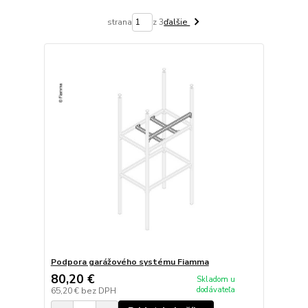
strana
z 3
ďalšie
Podpora garážového systému Fiamma
80,20 €
Skladom u
dodávateľa
65,20 €
bez DPH