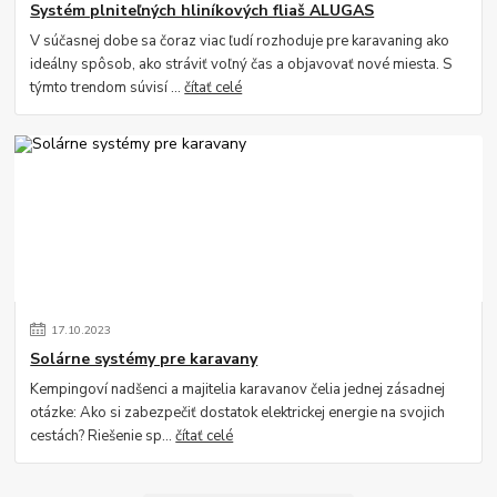
Systém plniteľných hliníkových fliaš ALUGAS
V súčasnej dobe sa čoraz viac ľudí rozhoduje pre karavaning ako
ideálny spôsob, ako stráviť voľný čas a objavovať nové miesta. S
týmto trendom súvisí ...
čítať celé
17
.
10
.
2023
Solárne systémy pre karavany
Kempingoví nadšenci a majitelia karavanov čelia jednej zásadnej
otázke: Ako si zabezpečiť dostatok elektrickej energie na svojich
cestách? Riešenie sp...
čítať celé