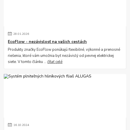
28
.
01
.
2026
EcoFlow - nezávislosť na vašich cestách
Produkty značky EcoFlow ponúkajú flexibilné, výkonné a prenosné
riešenia, ktoré vám umožnia byť nezávislý od pevnej elektrickej
siete. V tomto článku ...
čítať celé
16
.
10
.
2024