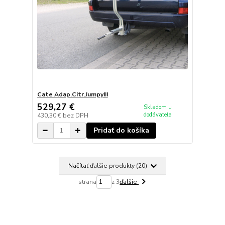
Cate Adap.Citr.JumpyIII
529,27 €
Skladom u
dodávateľa
430,30 €
bez DPH
Pridať do košíka
Načítať ďalšie produkty (20)
strana
z 3
ďalšie