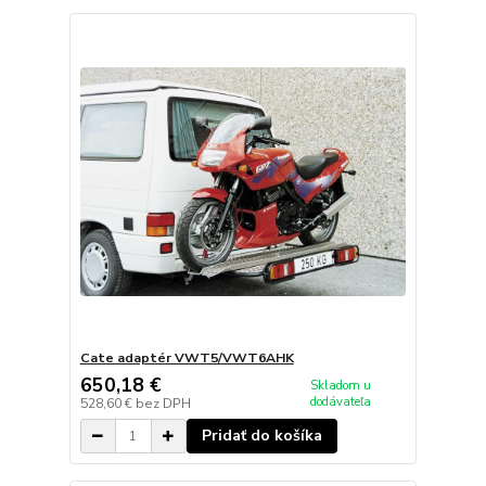
Cate adaptér VWT5/VWT6AHK
650,18 €
Skladom u
dodávateľa
528,60 €
bez DPH
Pridať do košíka