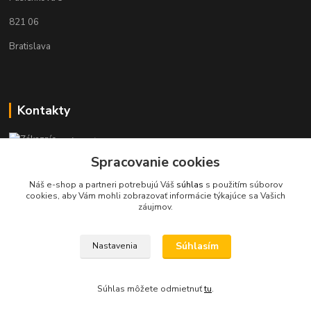
821 06
Bratislava
Kontakty
Zákaznícka podpora KaravanPoint
+421902309993
Spracovanie cookies
(Po-Pia, 9-18 hod.)
Náš e-shop a partneri potrebujú Váš
súhlas
s použitím súborov
cookies, aby Vám mohli zobrazovať informácie týkajúce sa Vašich
info@karavanpoint.sk
záujmov.
Súhlasím
Nastavenia
Súhlas môžete odmietnuť
tu
.
Vytvorené na
Eshop-rychlo.sk