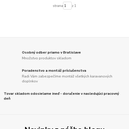
strana
z 1
Osobný odber priamo v Bratislave
Množstvo produktov skladom
Poradenstvo a montáž príslušenstva
Radi Vám zabezpečíme montáž všetkých karavanových
doplnkov
Tovar skladom odosielame ineď - doručenie v nasledujúci pracovný
deň