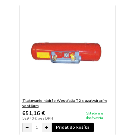
Tlakovanie nádrže Westfalia T2 s uzatváracím
ventilom
651,16 €
Skladom u
dodávateľa
529,40 €
bez DPH
Pridať do košíka