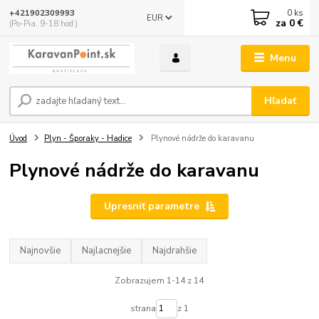
0
ks
+421902309993
EUR
za
0 €
(Po-Pia, 9-18 hod.)
Menu
Hľadať
Úvod
Plyn - Šporaky - Hadice
Plynové nádrže do karavanu
Plynové nádrže do karavanu
Upresniť parametre
Najnovšie
Najlacnejšie
Najdrahšie
Zobrazujem 1-14 z 14
strana
z 1