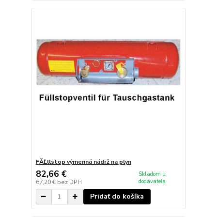
FĂĽllstop výmenná nádrž na plyn
82,66 €
Skladom u
dodávateľa
67,20 €
bez DPH
Pridať do košíka