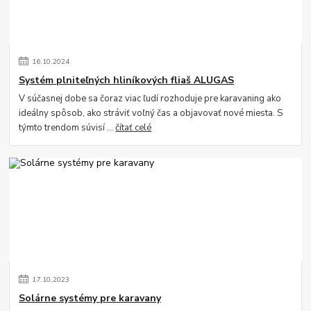
16
.
10
.
2024
Systém plniteľných hliníkových fliaš ALUGAS
V súčasnej dobe sa čoraz viac ľudí rozhoduje pre karavaning ako
ideálny spôsob, ako stráviť voľný čas a objavovať nové miesta. S
týmto trendom súvisí ...
čítať celé
17
.
10
.
2023
Solárne systémy pre karavany