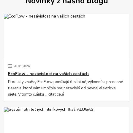
Novinky z nášho blogu
28
.
01
.
2026
EcoFlow - nezávislosť na vašich cestách
Produkty značky EcoFlow ponúkajú flexibilné, výkonné a prenosné
riešenia, ktoré vám umožnia byť nezávislý od pevnej elektrickej
siete. V tomto článku ...
čítať celé