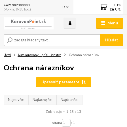
0
ks
+421902309993
EUR
za
0 €
(Po-Pia, 9-18 hod.)
Menu
Hľadať
Úvod
Autokaravany - príslušenstvo
Ochrana nárazníkov
Ochrana nárazníkov
Upresniť parametre
Najnovšie
Najlacnejšie
Najdrahšie
Zobrazujem 1-13 z 13
strana
z 1