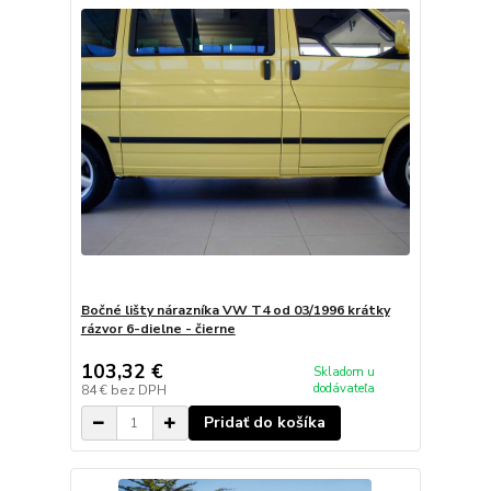
Bočné lišty nárazníka VW T4 od 03/1996 krátky
rázvor 6-dielne - čierne
103,32 €
Skladom u
dodávateľa
84 €
bez DPH
Pridať do košíka