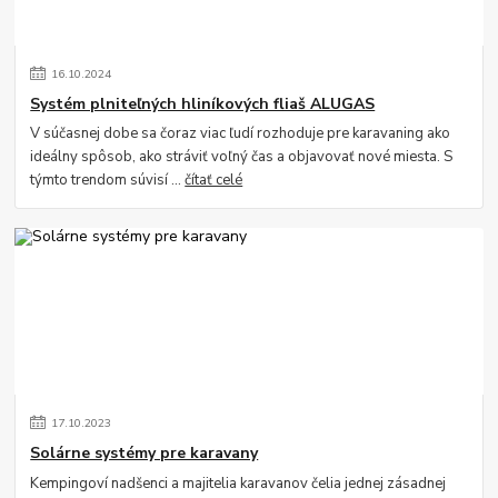
16
.
10
.
2024
Systém plniteľných hliníkových fliaš ALUGAS
V súčasnej dobe sa čoraz viac ľudí rozhoduje pre karavaning ako
ideálny spôsob, ako stráviť voľný čas a objavovať nové miesta. S
týmto trendom súvisí ...
čítať celé
17
.
10
.
2023
Solárne systémy pre karavany
Kempingoví nadšenci a majitelia karavanov čelia jednej zásadnej