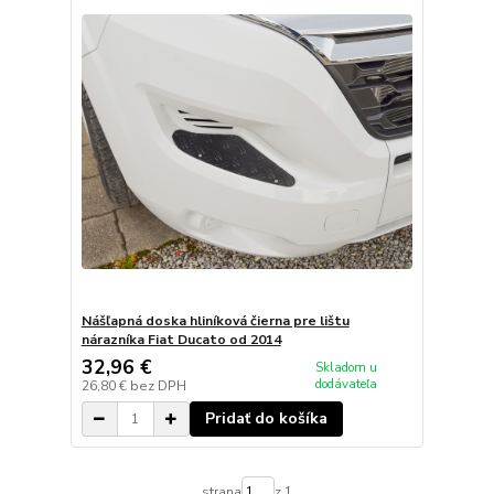
Nášľapná doska hliníková čierna pre lištu
nárazníka Fiat Ducato od 2014
32,96 €
Skladom u
dodávateľa
26,80 €
bez DPH
Pridať do košíka
strana
z 1