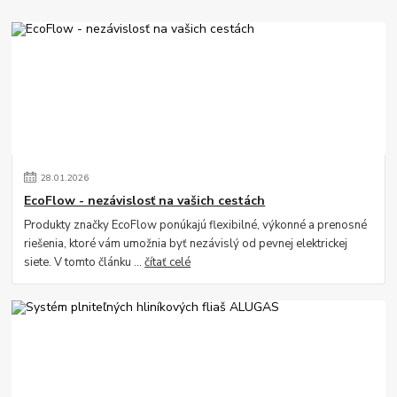
28
.
01
.
2026
EcoFlow - nezávislosť na vašich cestách
Produkty značky EcoFlow ponúkajú flexibilné, výkonné a prenosné
riešenia, ktoré vám umožnia byť nezávislý od pevnej elektrickej
siete. V tomto článku ...
čítať celé