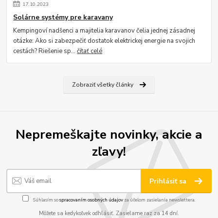
17
.
10
.
2023
Solárne systémy pre karavany
Kempingoví nadšenci a majitelia karavanov čelia jednej zásadnej
otázke: Ako si zabezpečiť dostatok elektrickej energie na svojich
cestách? Riešenie sp...
čítať celé
Zobraziť všetky články
Nepremeškajte novinky, akcie a
zľavy!
Prihlásiť sa
Súhlasím so
spracovaním osobných údajov
za účelom zasielania newslettera.
Môžete sa kedykoľvek odhlásiť. Zasielame raz za 14 dní.