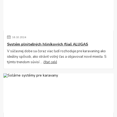
16
.
10
.
2024
Systém plniteľných hliníkových fliaš ALUGAS
V súčasnej dobe sa čoraz viac ľudí rozhoduje pre karavaning ako
ideálny spôsob, ako stráviť voľný čas a objavovať nové miesta. S
týmto trendom súvisí ...
čítať celé