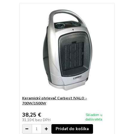
Keramický ohrievač Carbest IVALO -
700W/1500W
38,25 €
Skladom u
dodávateľa
31,10 €
bez DPH
Pridať do košíka