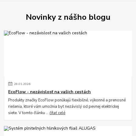
Novinky z nášho blogu
28
.
01
.
2026
EcoFlow - nezávislosť na vašich cestách
Produkty značky EcoFlow ponúkajú flexibilné, výkonné a prenosné
riešenia, ktoré vám umožnia byť nezávislý od pevnej elektrickej
siete. V tomto článku ...
čítať celé