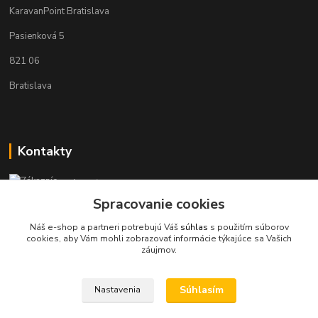
KaravanPoint Bratislava
Pasienková 5
821 06
Bratislava
Kontakty
Zákaznícka podpora KaravanPoint
+421902309993
Spracovanie cookies
(Po-Pia, 9-18 hod.)
Náš e-shop a partneri potrebujú Váš
súhlas
s použitím súborov
cookies, aby Vám mohli zobrazovať informácie týkajúce sa Vašich
info@karavanpoint.sk
záujmov.
Súhlasím
Nastavenia