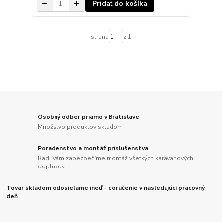
Pridať do košíka
strana
z 1
Osobný odber priamo v Bratislave
Množstvo produktov skladom
Poradenstvo a montáž príslušenstva
Radi Vám zabezpečíme montáž všetkých karavanových
doplnkov
Tovar skladom odosielame ineď - doručenie v nasledujúci pracovný
deň