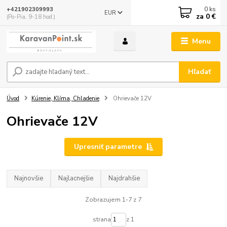
0
ks
+421902309993
EUR
za
0 €
(Po-Pia, 9-18 hod.)
Menu
Hľadať
Úvod
Kúrenie, Klíma, Chladenie
Ohrievače 12V
Ohrievače 12V
Upresniť parametre
Najnovšie
Najlacnejšie
Najdrahšie
Zobrazujem 1-7 z 7
strana
z 1