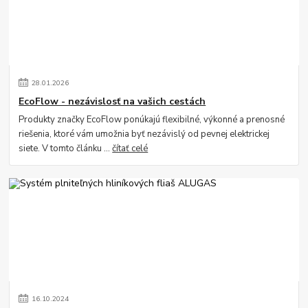
28
.
01
.
2026
EcoFlow - nezávislosť na vašich cestách
Produkty značky EcoFlow ponúkajú flexibilné, výkonné a prenosné
riešenia, ktoré vám umožnia byť nezávislý od pevnej elektrickej
siete. V tomto článku ...
čítať celé
16
.
10
.
2024