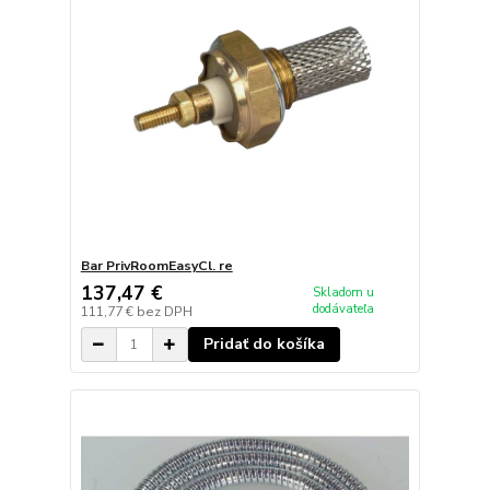
Bar PrivRoomEasyCl. re
137,47 €
Skladom u
dodávateľa
111,77 €
bez DPH
Pridať do košíka