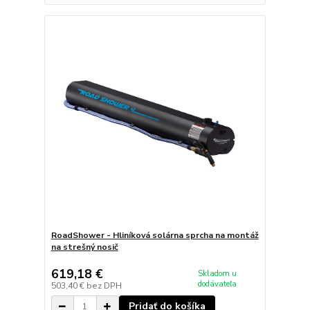
RoadShower - Hliníková solárna sprcha na montáž
na strešný nosič
619,18 €
Skladom u
dodávateľa
503,40 €
bez DPH
Pridať do košíka