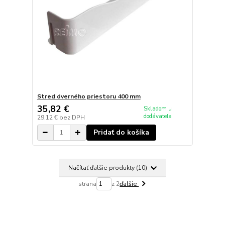
Stred dverného priestoru 400 mm
35,82 €
Skladom u
dodávateľa
29,12 €
bez DPH
Pridať do košíka
Načítať ďalšie produkty (10)
strana
z 2
ďalšie