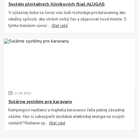
Systém plniteľných hliníkových fliaš ALUGAS
V súčasnej dobe sa čoraz viac ľudí rozhoduje pre karavaning ako
ideálny spôsob, ako stráviť voľný čas a objavovať nové miesta. S
týmto trendom súvisí ...
čítať celé
17
.
10
.
2023
Solárne systémy pre karavany
Kempingoví nadšenci a majitelia karavanov čelia jednej zásadnej
otázke: Ako si zabezpečiť dostatok elektrickej energie na svojich
cestách? Riešenie sp...
čítať celé