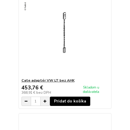
Cate adaptér VW LT bez AHK
453,76 €
Skladom u
dodávateľa
368,91 €
bez DPH
Pridať do košíka