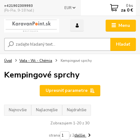
0
ks
+421902309993
EUR
za
0 €
(Po-Pia, 9-18 hod.)
Menu
Hľadať
Úvod
Voda - Wc - Chémia
Kempingové sprchy
Kempingové sprchy
Upresniť parametre
Najnovšie
Najlacnejšie
Najdrahšie
Zobrazujem 1-20 z 30
strana
z 2
ďalšie