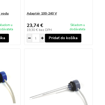
 vodu
Adaptér 100-240 V
23,74 €
kladom u
Skladom u
odávateľa
dodávateľa
19,30 €
bez DPH
íka
Pridať do košíka