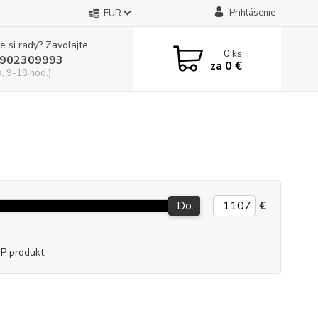
Prihlásenie
EUR
e si rady? Zavolajte.
0
ks
902309993
za
0 €
a, 9-18 hod.)
Do
€
P produkt