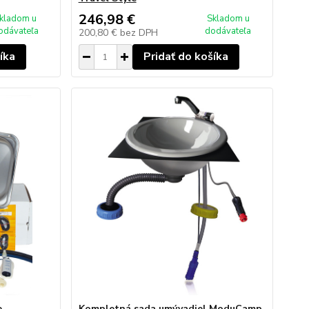
246,98 €
kladom u
Skladom u
odávateľa
dodávateľa
200,80 €
bez DPH
íka
Pridať do košíka
e
Kompletná sada umývadiel ModuCamp