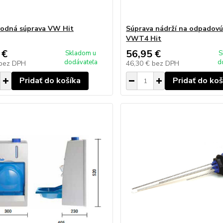
odná súprava VW Hit
Súprava nádrží na odpadovú
VWT4 Hit
 €
56,95 €
Skladom u
S
dodávateľa
d
bez DPH
46,30 €
bez DPH
Pridať do košíka
Pridať do koš