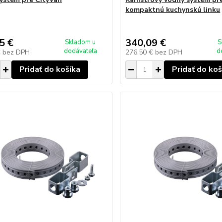
kompaktnú kuchynskú linku
5 €
340,09 €
Skladom u
S
dodávateľa
d
€
bez DPH
276,50 €
bez DPH
Pridať do košíka
Pridať do koš