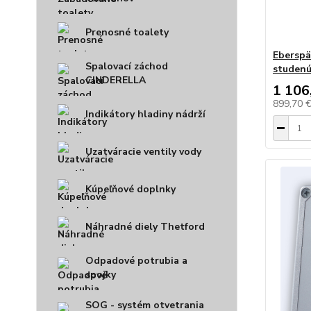
Prenosné toalety
Eberspä
Spalovací záchod
studenú
CINDERELLA
1 106
899,70 
Indikátory hladiny nádrží
Uzatváracie ventily vody
Kúpeľňové doplnky
Náhradné diely Thetford
Odpadové potrubia a
spojky
SOG - systém otvetrania