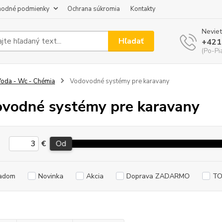
odné podmienky
Ochrana súkromia
Kontakty
Neviet
Hľadať
+421
(Po-Pi
oda - Wc - Chémia
Vodovodné systémy pre karavany
vodné systémy pre karavany
€
Od
adom
Novinka
Akcia
Doprava ZADARMO
TO