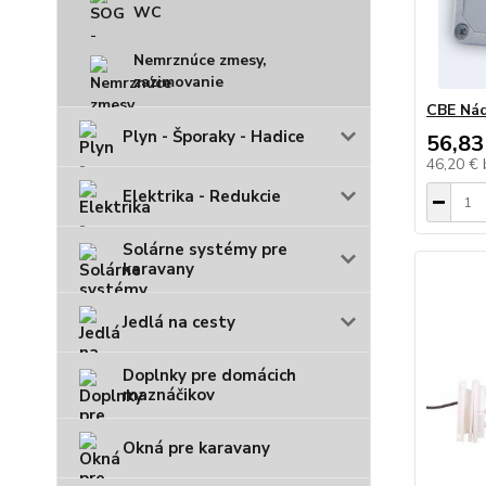
WC
Nemrznúce zmesy,
zazimovanie
CBE Nád
Plyn - Šporaky - Hadice
56,83
46,20 €
Elektrika - Redukcie
Solárne systémy pre
karavany
Jedlá na cesty
Doplnky pre domácich
maznáčikov
Okná pre karavany