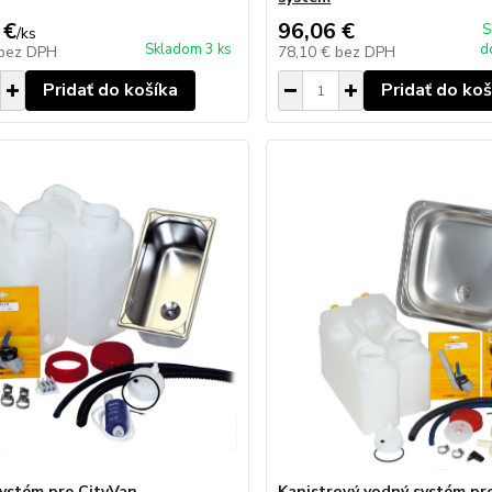
 €
96,06 €
S
/
ks
Skladom 3 ks
d
bez DPH
78,10 €
bez DPH
Pridať do košíka
Pridať do koš
ystém pre CityVan
Kanistrový vodný systém pr