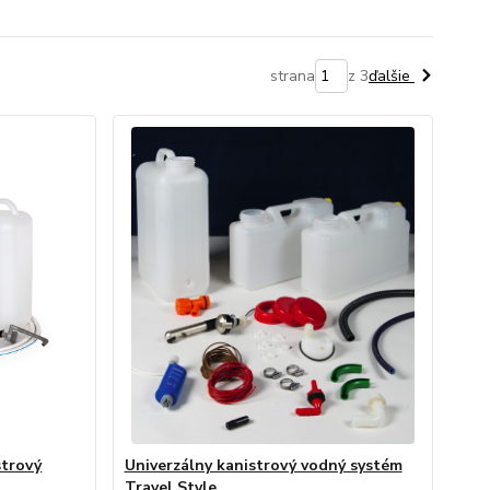
strana
z 3
ďalšie
strový
Univerzálny kanistrový vodný systém
Travel Style