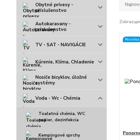
Najnov
Obytné prívesy -
príslušenstvo
Zobrazuje
Autokaravany -
príslušenstvo
Novinka
TV - SAT - NAVIGÁCIE
Kúrenie, Klíma, Chladenie
Nosiče bicyklov, úložné
systémy
Voda - Wc - Chémia
Toaletná chémia, WC
papier, dezinfekcia
Ponorné
Kempingové sprchy