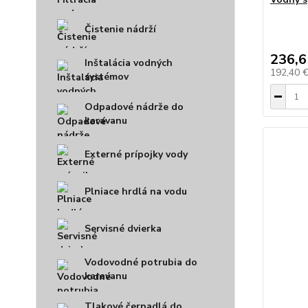
Čistenie nádrží
236,6
Inštalácia vodných
192,40 
systémov
Odpadové nádrže do
karavanu
Externé prípojky vody
Plniace hrdlá na vodu
Servisné dvierka
Vodovodné potrubia do
karavanu
Tlakové čerpadlá do