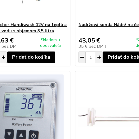
cher Handiwash 12V na teplú a
Nádržová sonda Nádrž na če
 vodu s objemom 8,5 litra
,63 €
43,05 €
Skladom u
S
dodávateľa
d
€
bez DPH
35 €
bez DPH
Pridať do košíka
Pridať do koš