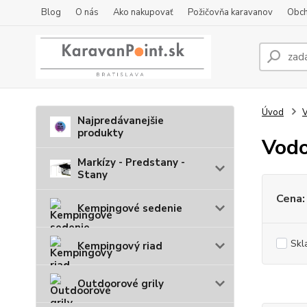
Blog
O nás
Ako nakupovať
Požičovňa karavanov
Obch
Úvod
V
Najpredávanejšie
produkty
Vodo
Markízy - Predstany -
Stany
Cena:
Kempingové sedenie
Skl
Kempingový riad
Outdoorové grily