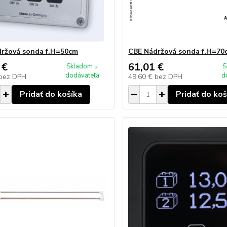
ržová sonda f.H=50cm
CBE Nádržová sonda f.H=70
 €
61,01 €
Skladom u
S
dodávateľa
d
bez DPH
49,60 €
bez DPH
Pridať do košíka
Pridať do koš