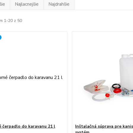
šie
Najlacnejšie
Najdrahšie
m 1-20 z 50
 čerpadlo do karavanu 21 l
Inštalačná súprava pre kani
systém