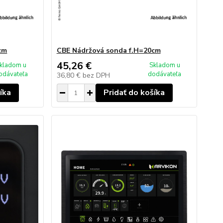
cm
CBE Nádržová sonda f.H=20cm
45,26 €
kladom u
Skladom u
odávateľa
dodávateľa
36,80 €
bez DPH
íka
Pridať do košíka