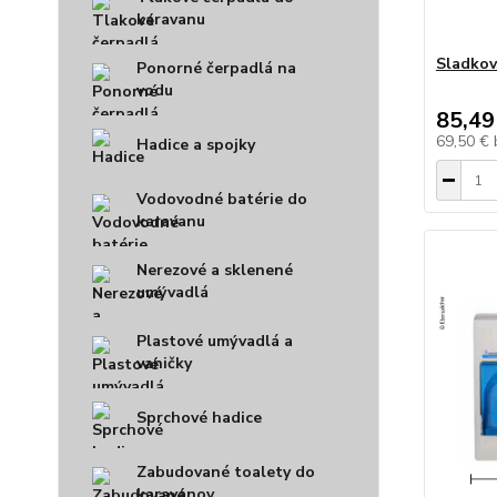
karavanu
Sladkov
Ponorné čerpadlá na
vodu
85,49
69,50 €
Hadice a spojky
Vodovodné batérie do
karavanu
Nerezové a sklenené
umývadlá
Plastové umývadlá a
vaničky
Sprchové hadice
Zabudované toalety do
karavanov