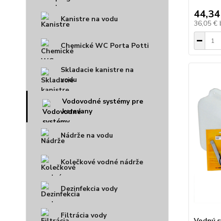
44,34
Kanistre na vodu
36,05 €
Chemické WC Porta Potti
Skladacie kanistre na
vodu
Vodovodné systémy pre
karavany
Nádrže na vodu
Kolečkové vodné nádrže
Dezinfekcia vody
Filtrácia vody
Vodný s