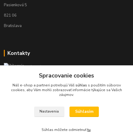
Pasienková 5
821 06
Bratislava
Kontakty
Zákaznícka podpora KaravanPoint
+421902309993
Spracovanie cookies
(Po-Pia, 9-18 hod.)
Náš e-shop a partneri potrebujú Váš
súhlas
s použitím súborov
cookies, aby Vám mohli zobrazovať informácie týkajúce sa Vašich
info@karavanpoint.sk
záujmov.
Súhlasím
Nastavenia
Súhlas môžete odmietnuť
tu
.