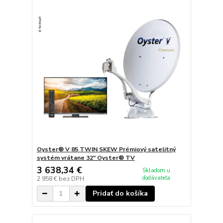
Oyster® V 85 TWIN SKEW Prémiový satelitný
systém vrátane 32" Oyster® TV
3 638,34 €
Skladom u
dodávateľa
2 958 €
bez DPH
Pridať do košíka