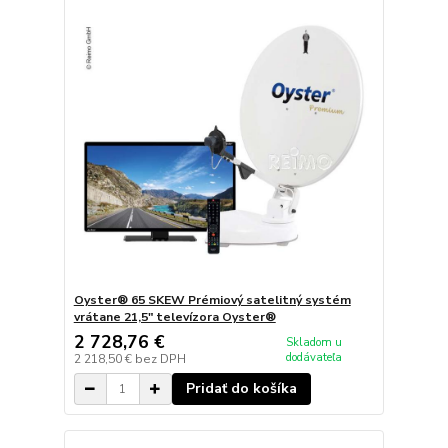
Oyster® 65 SKEW Prémiový satelitný systém
vrátane 21,5" televízora Oyster®
2 728,76 €
Skladom u
dodávateľa
2 218,50 €
bez DPH
Pridať do košíka