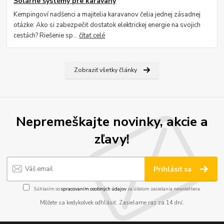
Solárne systémy pre karavany
Kempingoví nadšenci a majitelia karavanov čelia jednej zásadnej
otázke: Ako si zabezpečiť dostatok elektrickej energie na svojich
cestách? Riešenie sp...
čítať celé
Zobraziť všetky články
Nepremeškajte novinky, akcie a
zľavy!
Prihlásiť sa
Súhlasím so
spracovaním osobných údajov
za účelom zasielania newslettera.
Môžete sa kedykoľvek odhlásiť. Zasielame raz za 14 dní.