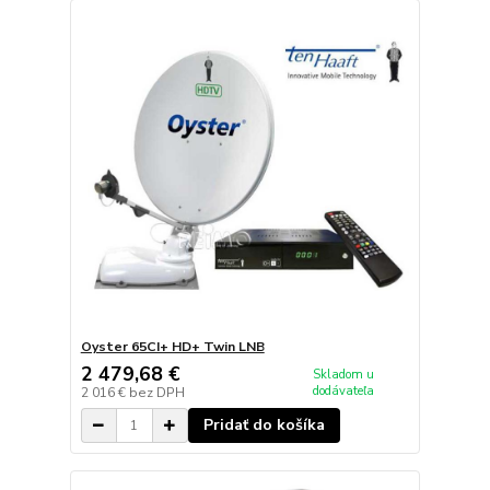
Oyster 65CI+ HD+ Twin LNB
2 479,68 €
Skladom u
dodávateľa
2 016 €
bez DPH
Pridať do košíka