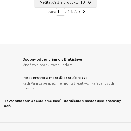
Načítať ďalšie produkty (10)
strana
z 2
ďalšie
Osobný odber priamo v Bratislave
Množstvo produktov skladom
Poradenstvo a montáž príslušenstva
Radi Vám zabezpečíme montáž všetkých karavanových
doplnkov
Tovar skladom odosielame ineď - doručenie v nasledujúci pracovný
deň