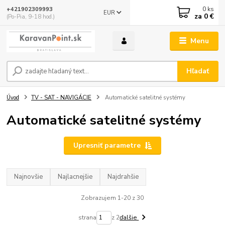
0
ks
+421902309993
EUR
za
0 €
(Po-Pia, 9-18 hod.)
Menu
Hľadať
Úvod
TV - SAT - NAVIGÁCIE
Automatické satelitné systémy
Automatické satelitné systémy
Upresniť parametre
Najnovšie
Najlacnejšie
Najdrahšie
Zobrazujem 1-20 z 30
strana
z 2
ďalšie