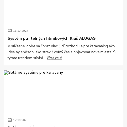
16
.
10
.
2024
Systém plniteľných hliníkových fliaš ALUGAS
V súčasnej dobe sa čoraz viac ľudí rozhoduje pre karavaning ako
ideálny spôsob, ako stráviť voľný čas a objavovať nové miesta. S
týmto trendom súvisí ...
čítať celé
17
.
10
.
2023