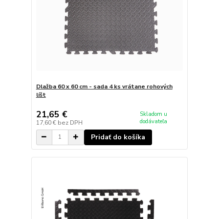
Dlažba 60 x 60 cm - sada 4 ks vrátane rohových
líšt
21,65 €
Skladom u
dodávateľa
17,60 €
bez DPH
Pridať do košíka