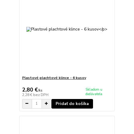
Plastové plachtové klince - 6 kusov
2,80 €
Skladom u
/
ks
dodávateľa
2,28 €
bez DPH
Pridať do košíka