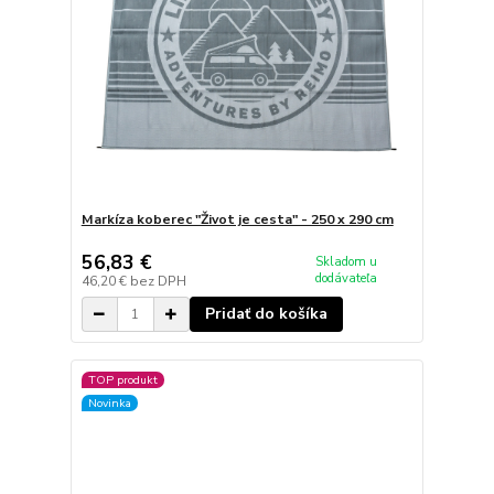
Markíza koberec "Život je cesta" - 250 x 290 cm
56,83 €
Skladom u
dodávateľa
46,20 €
bez DPH
Pridať do košíka
TOP produkt
Novinka