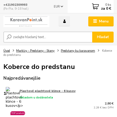
0
ks
+421902309993
EUR
za
0 €
(Po-Pia, 9-18 hod.)
Menu
Hľadať
Úvod
Markízy - Predstany - Stany
Predstany ku karavanom
Koberce
do predstanu
Koberce do predstanu
Najpredávanejšie
Plastové plachtové klince - 6 kusov
1.
Skladom u dodávateľa
2,80 €
2,28 € bez DPH
TOP produkt