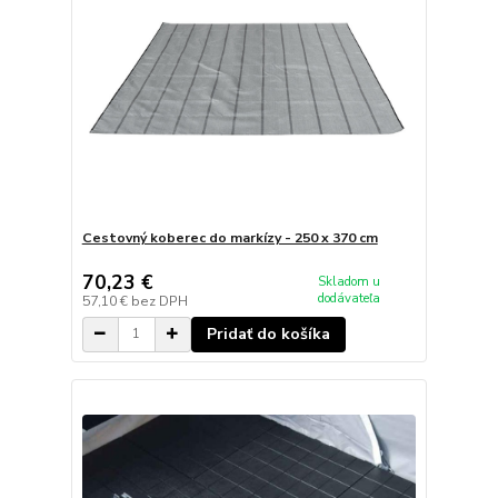
Cestovný koberec do markízy - 250 x 370 cm
70,23 €
Skladom u
dodávateľa
57,10 €
bez DPH
Pridať do košíka