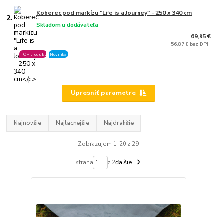
Koberec pod markízu "Life is a Journey" - 250 x 340 cm
2.
Skladom u dodávateľa
69,95 €
56,87 € bez DPH
TOP produkt
Novinka
Upresniť parametre
Najnovšie
Najlacnejšie
Najdrahšie
Zobrazujem 1-20 z 29
strana
z 2
ďalšie