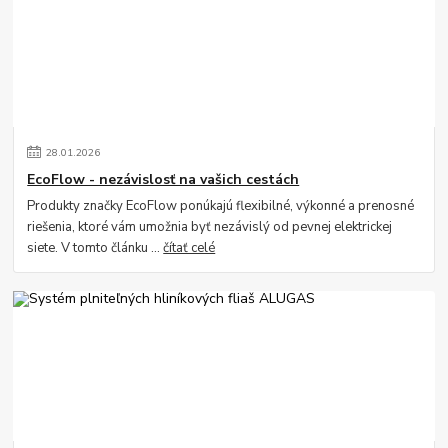
28
.
01
.
2026
EcoFlow - nezávislosť na vašich cestách
Produkty značky EcoFlow ponúkajú flexibilné, výkonné a prenosné
riešenia, ktoré vám umožnia byť nezávislý od pevnej elektrickej
siete. V tomto článku ...
čítať celé