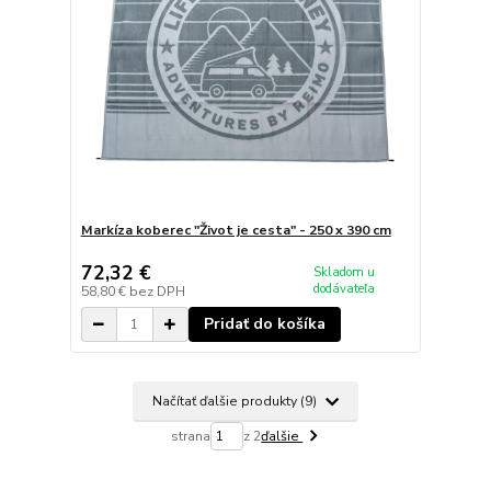
Markíza koberec "Život je cesta" - 250 x 390 cm
72,32 €
Skladom u
dodávateľa
58,80 €
bez DPH
Pridať do košíka
Načítať ďalšie produkty (9)
strana
z 2
ďalšie