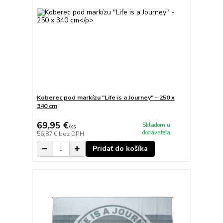
Koberec pod markízu "Life is a Journey" - 250 x
340 cm
69,95 €
Skladom u
/
ks
dodávateľa
56,87 €
bez DPH
Pridať do košíka