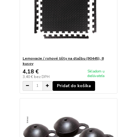
Lemovacie / rohové lišty na dlažbu (90445), 8
kusov
4,18 €
Skladom u
dodávateľa
3,40 €
bez DPH
Pridať do košíka