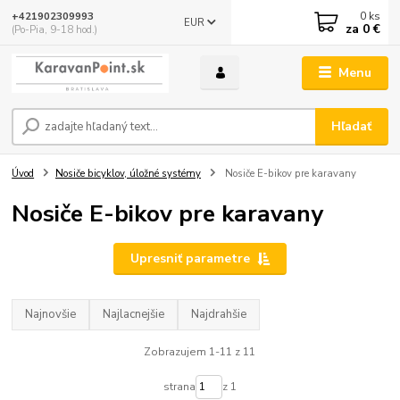
0
ks
+421902309993
EUR
za
0 €
(Po-Pia, 9-18 hod.)
Menu
Hľadať
Úvod
Nosiče bicyklov, úložné systémy
Nosiče E-bikov pre karavany
Nosiče E-bikov pre karavany
Upresniť parametre
Najnovšie
Najlacnejšie
Najdrahšie
Zobrazujem 1-11 z 11
strana
z 1