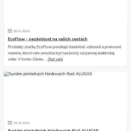
28
.
01
.
2026
EcoFlow - nezávislosť na vašich cestách
Produkty značky EcoFlow ponúkajú flexibilné, výkonné a prenosné
riešenia, ktoré vám umožnia byť nezávislý od pevnej elektrickej
siete. V tomto článku ...
čítať celé
16
.
10
.
2024
Systém plniteľných hliníkových fliaš ALUGAS