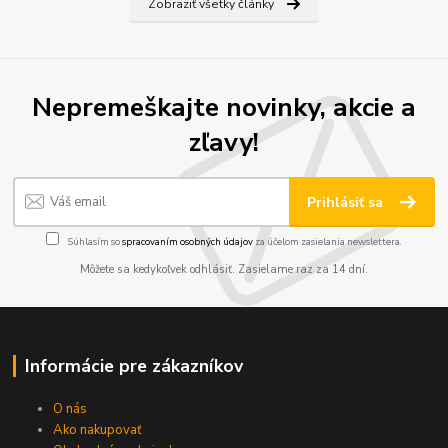
Zobraziť všetky články
Nepremeškajte novinky, akcie a
zľavy!
Prihlásiť sa
Súhlasím so
spracovaním osobných údajov
za účelom zasielania newslettera.
Môžete sa kedykoľvek odhlásiť. Zasielame raz za 14 dní.
Informácie pre zákazníkov
O nás
Ako nakupovať