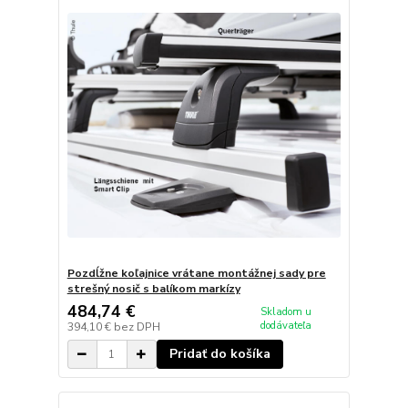
Pozdĺžne koľajnice vrátane montážnej sady pre
strešný nosič s balíkom markízy
484,74 €
Skladom u
dodávateľa
394,10 €
bez DPH
Pridať do košíka