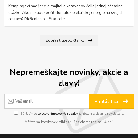
Kempingoví nadšenci a majitelia karavanov čelia jednej zásadnej
otázke: Ako si zabezpečiť dostatok elektrickej energie na svojich
cestách? Riešenie sp...
čítať celé
Zobraziť všetky články
Nepremeškajte novinky, akcie a
zľavy!
Prihlásiť sa
Súhlasím so
spracovaním osobných údajov
za účelom zasielania newslettera.
Môžete sa kedykoľvek odhlásiť. Zasielame raz za 14 dní.