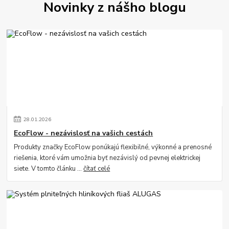
Novinky z nášho blogu
28
.
01
.
2026
EcoFlow - nezávislosť na vašich cestách
Produkty značky EcoFlow ponúkajú flexibilné, výkonné a prenosné
riešenia, ktoré vám umožnia byť nezávislý od pevnej elektrickej
siete. V tomto článku ...
čítať celé