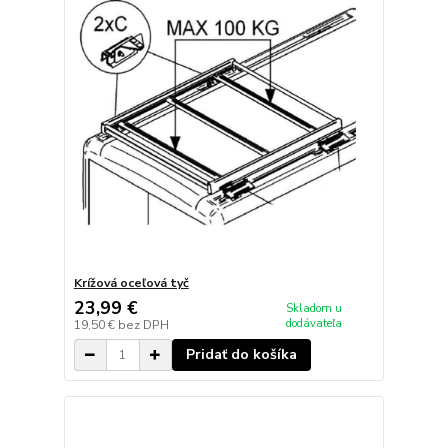
Krížová oceľová tyč
23,99 €
Skladom u
dodávateľa
19,50 €
bez DPH
Pridať do košíka