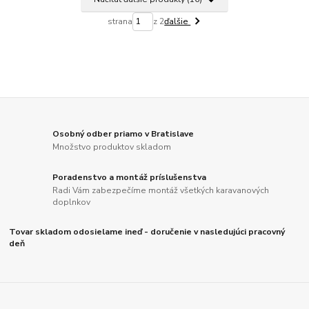
strana
z 2
ďalšie
Osobný odber priamo v Bratislave
Množstvo produktov skladom
Poradenstvo a montáž príslušenstva
Radi Vám zabezpečíme montáž všetkých karavanových
doplnkov
Tovar skladom odosielame ineď - doručenie v nasledujúci pracovný
deň