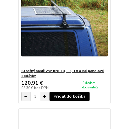
Strešný nosič VW pre T4, T5, T6 a iné panelové
dodávky
120,91 €
Skladom u
dodávateľa
98,30 €
bez DPH
Pridať do košíka