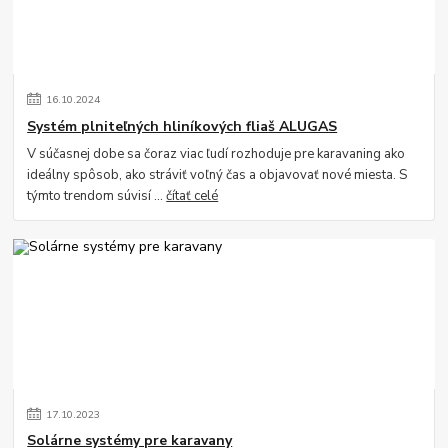
16
.
10
.
2024
Systém plniteľných hliníkových fliaš ALUGAS
V súčasnej dobe sa čoraz viac ľudí rozhoduje pre karavaning ako
ideálny spôsob, ako stráviť voľný čas a objavovať nové miesta. S
týmto trendom súvisí ...
čítať celé
17
.
10
.
2023
Solárne systémy pre karavany