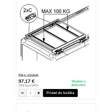
Pár L-striech
97,17 €
Skladom u
dodávateľa
79 €
bez DPH
Pridať do košíka