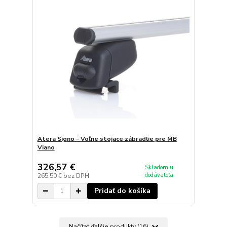
Atera Signo - Voľne stojace zábradlie pre MB
Viano
326,57 €
Skladom u
dodávateľa
265,50 €
bez DPH
Pridať do košíka
Načítať ďalšie produkty (16)