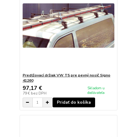
Predlžovací držiak VW T5 pre pevný nosič Signo
41260
97,17 €
Skladom u
dodávateľa
79 €
bez DPH
Pridať do košíka