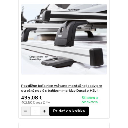
Pozdĺžne koľajnice vrátane montážnej sady pre
strešný nosič s balíkom markízy Ducato H2L4
495,08 €
Skladom u
dodávateľa
402,50 €
bez DPH
Pridať do košíka