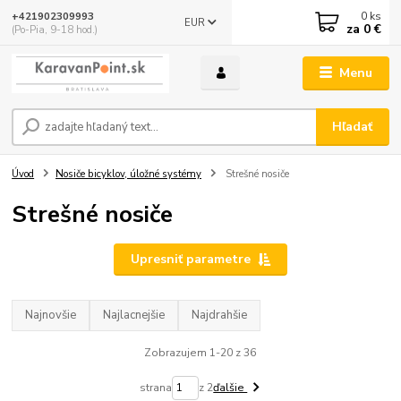
0
ks
+421902309993
EUR
za
0 €
(Po-Pia, 9-18 hod.)
Menu
Hľadať
Úvod
Nosiče bicyklov, úložné systémy
Strešné nosiče
Strešné nosiče
Upresniť parametre
Najnovšie
Najlacnejšie
Najdrahšie
Zobrazujem 1-20 z 36
strana
z 2
ďalšie