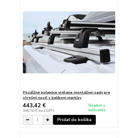
Pozdĺžne koľajnice vrátane montážnej sady pre
strešný nosič s balíkom markízy
443,42 €
Skladom u
dodávateľa
360,50 €
bez DPH
Pridať do košíka