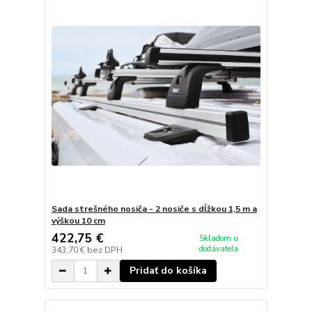
Sada strešného nosiča - 2 nosiče s dĺžkou 1,5 m a
výškou 10 cm
422,75 €
Skladom u
dodávateľa
343,70 €
bez DPH
Pridať do košíka