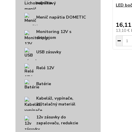
napätia
LED boč
Menič napätia DOMETIC
16,11
13,10 €
Monitoring 12V s
displejom
USB zásuvky
Relé 12V
Batérie
Kabeláž, vypínače,
inštalačný materiál
12v zásuvky do
zapalovaču, redukcie