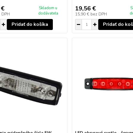
 €
19,56 €
Skladom u
S
dodávateľa
d
z DPH
15,90 €
bez DPH
Pridať do košíka
Pridať do koš
nie evidenčného čísla 5W
LED obrysové svetlo - červe