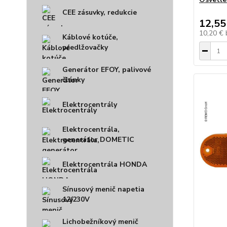
CEE zásuvky, redukcie
12,55
10,20 €
Káblové kotúče,
predlžovačky
Generátor EFOY, palivové
články
Elektrocentrály
Elektrocentrála,
generátor DOMETIC
Elektrocentrála HONDA
Sínusový menič napetia
12/230V
Lichobežníkový menič