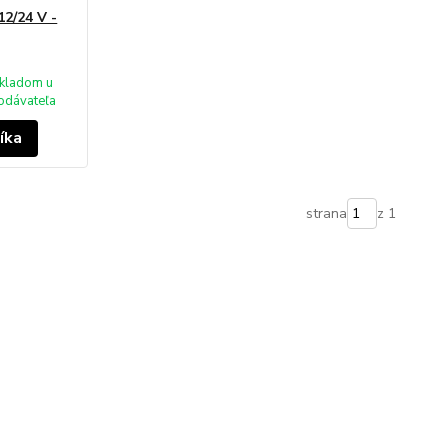
12/24 V -
kladom u
odávateľa
íka
strana
z 1