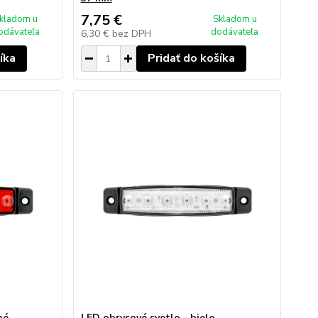
7,75 €
kladom u
Skladom u
odávateľa
dodávateľa
6,30 €
bez DPH
íka
Pridať do košíka
né
LED obrysové svetlo - biele