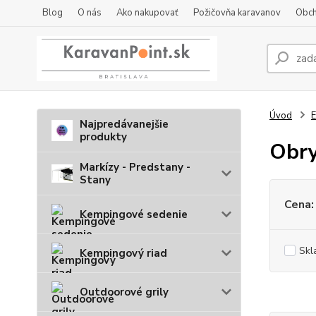
Blog
O nás
Ako nakupovať
Požičovňa karavanov
Obch
Úvod
E
Najpredávanejšie
produkty
Obry
Markízy - Predstany -
Stany
Cena:
Kempingové sedenie
Skl
Kempingový riad
Outdoorové grily