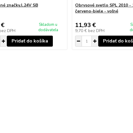
né značky.l.24V SB
Obrysové svetlo SPL 2010 - 
červeno-biele - voľné
 €
11,93 €
Skladom u
S
dodávateľa
d
bez DPH
9,70 €
bez DPH
Pridať do košíka
Pridať do koš