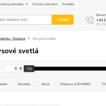
odné podmienky
Ochrana súkromia
Kontakty
Neviet
Hľadať
+421
(Po-Pi
lektrika - Redukcie
Obrysové svetlá
sové svetlá
€
Od
adom
Novinka
Akcia
Doprava ZADARMO
TO