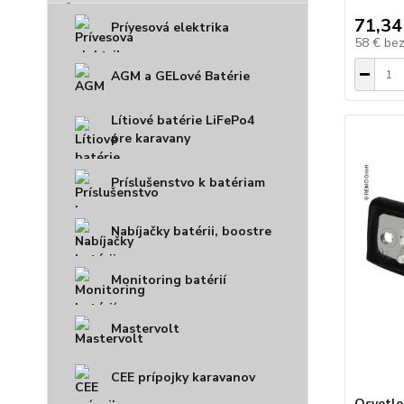
71,34
Prívesová elektrika
58 €
be
AGM a GELové Batérie
Lítiové batérie LiFePo4
pre karavany
Príslušenstvo k batériam
Nabíjačky batérii, boostre
Monitoring batérií
Mastervolt
CEE prípojky karavanov
Osvetle