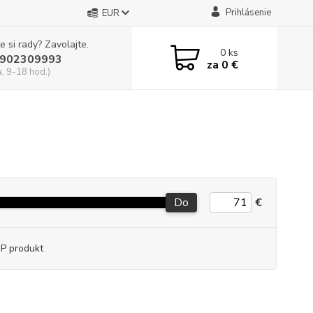
Prihlásenie
EUR
e si rady? Zavolajte.
0
ks
902309993
za
0 €
a, 9-18 hod.)
Do
€
P produkt