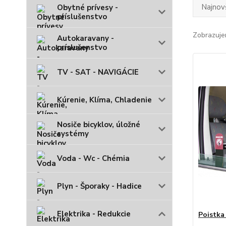
Najnov
Obytné prívesy -
príslušenstvo
Zobrazuje
Autokaravany -
príslušenstvo
TV - SAT - NAVIGÁCIE
Kúrenie, Klíma, Chladenie
Nosiče bicyklov, úložné
systémy
Voda - Wc - Chémia
Plyn - Šporaky - Hadice
Elektrika - Redukcie
Poistka