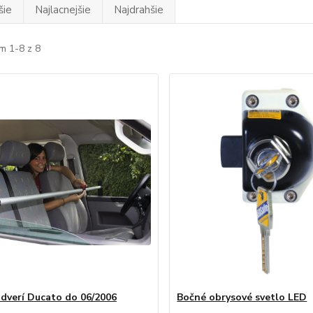
šie
Najlacnejšie
Najdrahšie
m 1-8 z 8
 dverí Ducato do 06/2006
Bočné obrysové svetlo LED