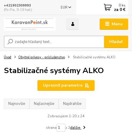
0
ks
+421902309993
EUR
za
0 €
(Po-Pia, 9-18 hod.)
Menu
Hľadať
Úvod
Obytné prívesy - príslušenstvo
Stabilizačné systémy ALKO
Stabilizačné systémy ALKO
Upresniť parametre
Najnovšie
Najlacnejšie
Najdrahšie
Zobrazujem 1-20 z 24
strana
z 2
ďalšie