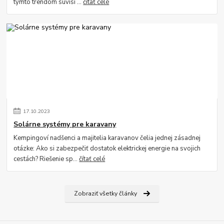
týmto trendom súvisí ...
čítať celé
17
.
10
.
2023
Solárne systémy pre karavany
Kempingoví nadšenci a majitelia karavanov čelia jednej zásadnej
otázke: Ako si zabezpečiť dostatok elektrickej energie na svojich
cestách? Riešenie sp...
čítať celé
Zobraziť všetky články