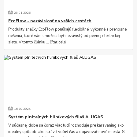
28
.
01
.
2026
EcoFlow - nezávislosť na vašich cestách
Produkty značky EcoFlow ponúkajú flexibilné, výkonné a prenosné
riešenia, ktoré vám umožnia byť nezávislý od pevnej elektrickej
siete. V tomto článku ...
čítať celé
16
.
10
.
2024
Systém plniteľných hliníkových fliaš ALUGAS
V súčasnej dobe sa čoraz viac ľudí rozhoduje pre karavaning ako
ideálny spôsob, ako stráviť voľný čas a objavovať nové miesta. S