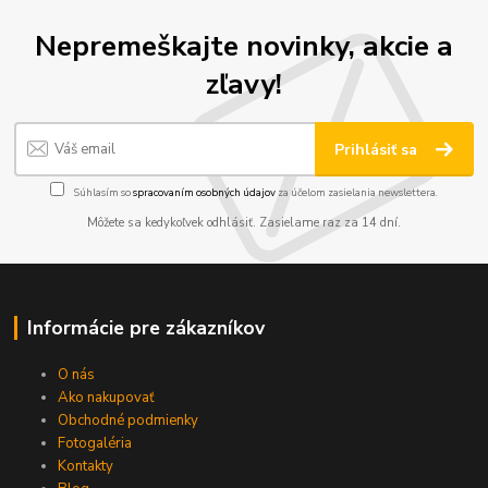
Nepremeškajte novinky, akcie a
zľavy!
Prihlásiť sa
Súhlasím so
spracovaním osobných údajov
za účelom zasielania newslettera.
Môžete sa kedykoľvek odhlásiť. Zasielame raz za 14 dní.
Informácie pre zákazníkov
O nás
Ako nakupovať
Obchodné podmienky
Fotogaléria
Kontakty