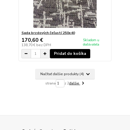
Sada brzdových čeľustí 250x40
170,60 €
Skladom u
dodávateľa
138,70 €
bez DPH
Pridať do košíka
Načítať ďalšie produkty (4)
strana
z 2
ďalšie