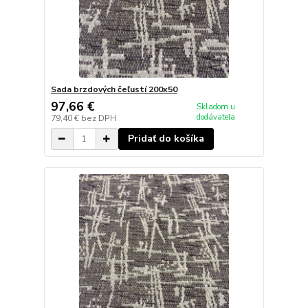
Sada brzdových čeľustí 200x50
97,66 €
Skladom u
dodávateľa
79,40 €
bez DPH
Pridať do košíka