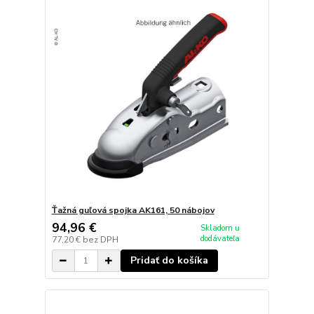
Ťažná guľová spojka AK161, 50 nábojov
94,96 €
Skladom u
dodávateľa
77,20 €
bez DPH
Pridať do košíka