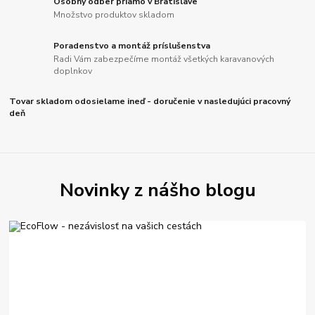
Osobný odber priamo v Bratislave
Množstvo produktov skladom
Poradenstvo a montáž príslušenstva
Radi Vám zabezpečíme montáž všetkých karavanových
doplnkov
Tovar skladom odosielame ineď - doručenie v nasledujúci pracovný
deň
Novinky z nášho blogu