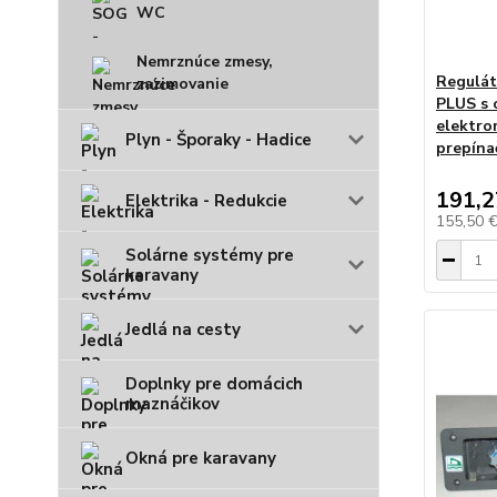
WC
Nemrznúce zmesy,
Regulá
zazimovanie
PLUS s 
elektro
Plyn - Šporaky - Hadice
prepín
191,2
Elektrika - Redukcie
155,50 
Solárne systémy pre
karavany
Jedlá na cesty
Doplnky pre domácich
maznáčikov
Okná pre karavany