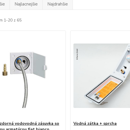
šie
Najlacnejšie
Najdrahšie
m 1-20 z 65
zdorná vodovodná zásuvka so
Vodná zátka + sprcha
ou armatúrou fiat bianco