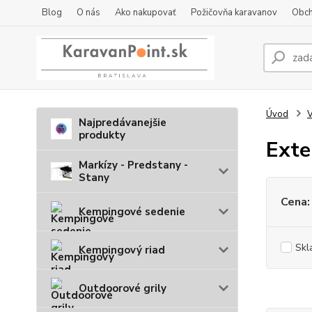
Blog
O nás
Ako nakupovať
Požičovňa karavanov
Obch
Úvod
V
Najpredávanejšie
produkty
Exte
Markízy - Predstany -
Stany
Cena:
Kempingové sedenie
Skl
Kempingový riad
Outdoorové grily