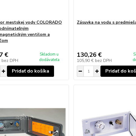
tor mestskej vody COLORADO
Zásuvka na vodu s predmie
odnímateľným
magnetickým ventilom a
ačom
7 €
130,26 €
Skladom u
S
dodávateľa
d
€
bez DPH
105,90 €
bez DPH
Pridať do košíka
Pridať do koš