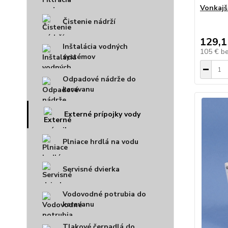
Vonkajš
Čistenie nádrží
129,1
Inštalácia vodných
105 €
b
systémov
Odpadové nádrže do
karavanu
Externé prípojky vody
Plniace hrdlá na vodu
Servisné dvierka
Vodovodné potrubia do
karavanu
Tlakové čerpadlá do