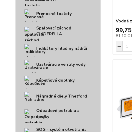
Prenosné toalety
Vodná z
Spalovací záchod
99,75
CINDERELLA
81,10 €
Indikátory hladiny nádrží
Uzatváracie ventily vody
Kúpeľňové doplnky
Náhradné diely Thetford
Odpadové potrubia a
spojky
SOG - systém otvetrania