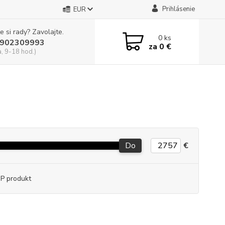
Prihlásenie
EUR
e si rady? Zavolajte.
0
ks
902309993
za
0 €
a, 9-18 hod.)
Do
€
P produkt