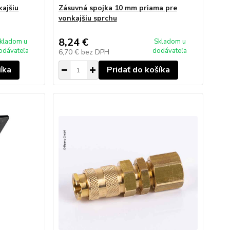
kajšiu
Zásuvná spojka 10 mm priama pre
vonkajšiu sprchu
8,24 €
kladom u
Skladom u
odávateľa
dodávateľa
6,70 €
bez DPH
íka
Pridať do košíka