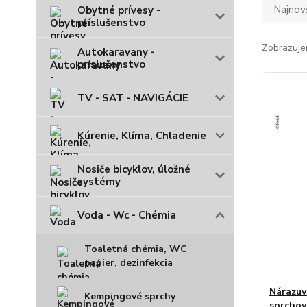
Najnov
Obytné prívesy -
príslušenstvo
Zobrazuje
Autokaravany -
príslušenstvo
TV - SAT - NAVIGÁCIE
Kúrenie, Klíma, Chladenie
Nosiče bicyklov, úložné
systémy
Voda - Wc - Chémia
Toaletná chémia, WC
papier, dezinfekcia
Nárazuv
Kempingové sprchy
sprchov