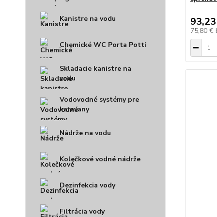
Kanistre na vodu
93,23
75,80 €
Chemické WC Porta Potti
Skladacie kanistre na
vodu
Vodovodné systémy pre
karavany
Nádrže na vodu
Kolečkové vodné nádrže
Dezinfekcia vody
Filtrácia vody