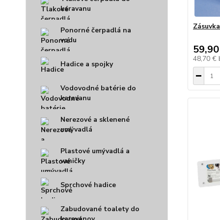
karavanu
Zásuvka
Ponorné čerpadlá na
vodu
59,90
48,70 €
Hadice a spojky
Vodovodné batérie do
karavanu
Nerezové a sklenené
umývadlá
Plastové umývadlá a
vaničky
Sprchové hadice
Zabudované toalety do
karavanov