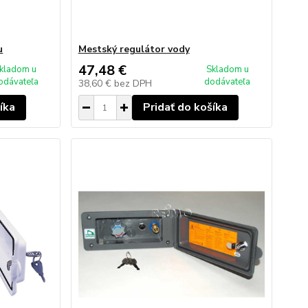
u
Mestský regulátor vody
47,48 €
kladom u
Skladom u
odávateľa
dodávateľa
38,60 €
bez DPH
íka
Pridať do košíka