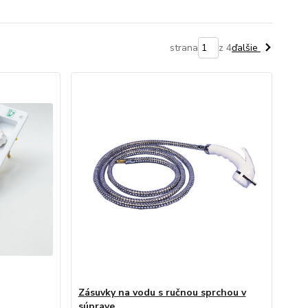
strana
z 4
ďalšie
Zásuvky na vodu s ručnou sprchou v
súprave