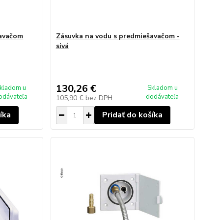
šavačom
Zásuvka na vodu s predmiešavačom -
sivá
130,26 €
kladom u
Skladom u
odávateľa
dodávateľa
105,90 €
bez DPH
íka
Pridať do košíka