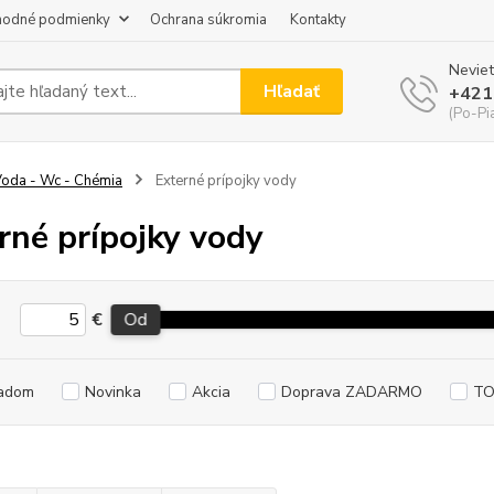
odné podmienky
Ochrana súkromia
Kontakty
Neviet
Hľadať
+421
(Po-Pi
oda - Wc - Chémia
Externé prípojky vody
rné prípojky vody
€
Od
adom
Novinka
Akcia
Doprava ZADARMO
TO