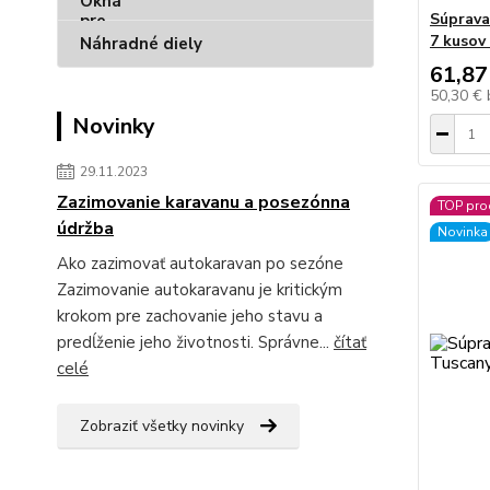
Súprava
7 kusov
Náhradné diely
61,87
50,30 €
Novinky
29.11.2023
Zazimovanie karavanu a posezónna
TOP pro
údržba
Novinka
Ako zazimovať autokaravan po sezóne
Zazimovanie autokaravanu je kritickým
krokom pre zachovanie jeho stavu a
predĺženie jeho životnosti. Správne...
čítať
celé
Zobraziť všetky novinky