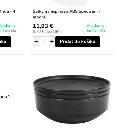
Onda - 4
Šálky na espresso ABS Spectrum -
modré
11,93 €
kladom u
Skladom u
odávateľa
dodávateľa
9,70 €
bez DPH
íka
Pridať do košíka