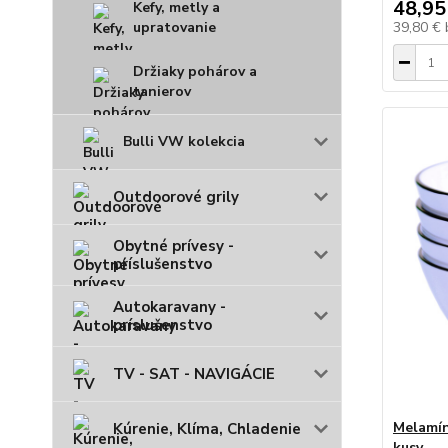
48,95
Kefy, metly a
upratovanie
39,80 €
Držiaky pohárov a
tanierov
Bulli VW kolekcia
Outdoorové grily
Obytné prívesy -
príslušenstvo
Autokaravany -
príslušenstvo
TV - SAT - NAVIGÁCIE
Melamín
Kúrenie, Klíma, Chladenie
kusy