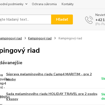
odné podmienky
Ochrana súkromia
Kontakty
Neviet
Hľadať
+421
(Po-Pi
empingový riad
Kempingový riad
Kempingový riad
ingový riad
dávanejšie
Súprava melamínového riadu Camp4 MARITIM - pre 2
Sk
osoby
Sada melamínového riadu HOLIDAY TRAVEL pre 2 osoby,
Sk
do
6 kusov