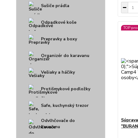
Sušiče prádla
Odpadkové koše
TOP pro
Prepravky a boxy
Organizér do karavanu
Vešiaky a háčiky
Protišmykové podložky
Safe, kuchynský trezor
Súprava
Odvlhčovače do
"BURANO
karavanu