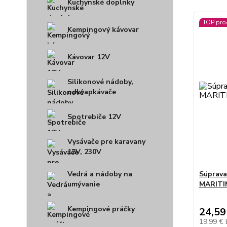
Kuchynské doplnky
TOP pro
Kempingový kávovar
Kávovar 12V
Silikonové nádoby,
odkvapkávače
Spotrebiče 12V
Vysávače pre karavany
12V, 230V
Vedrá a nádoby na
Súprava
umývanie
MARITIM
Kempingové práčky
24,59
19,99 €