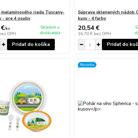
 melamínového riadu Tuscany-
Súprava sklenených nádob 
v - pre 4 osoby
kusy - 4 farby
 €
20,54 €
Skladom u
S
/
ks
dodávateľa
d
bez DPH
16,70 €
bez DPH
Pridať do košíka
Pridať do koš
Novinka