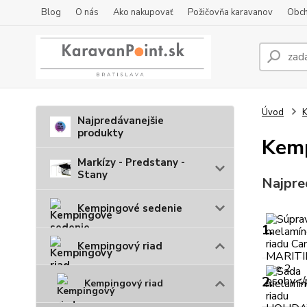
Blog
O nás
Ako nakupovať
Požičovňa karavanov
Obch
Úvod
K
Najpredávanejšie
produkty
Kemp
Markízy - Predstany -
Stany
Najpre
Kempingové sedenie
1.
Kempingový riad
2.
Kempingový riad