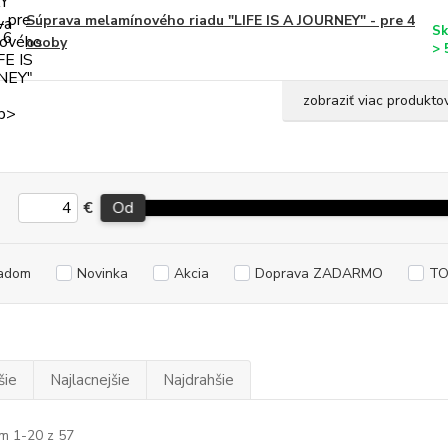
Súprava melamínového riadu "LIFE IS A JOURNEY" - pre 4
Sk
osoby
> 
zobraziť viac produkto
€
Od
adom
Novinka
Akcia
Doprava ZADARMO
TO
šie
Najlacnejšie
Najdrahšie
m 1-20 z 57