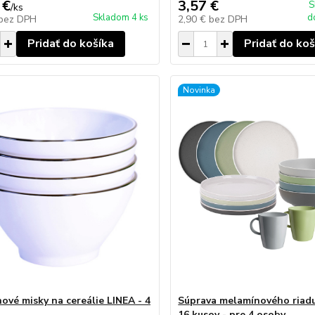
 €
3,57 €
S
/
ks
Skladom 4 ks
d
bez DPH
2,90 €
bez DPH
Pridať do košíka
Pridať do koš
Novinka
ové misky na cereálie LINEA - 4
Súprava melamínového riadu
16 kusov - pre 4 osoby