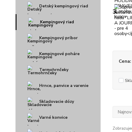
Detský kempingový riad
3.
Kempingový riad
Kempingový príbor
Kempingové poháre
Cena:
Termohrnčeky
Skl
Hrnce, panvice a varenie
Skladovacie dózy
Najnov
Varné konvice
Zobrazuje