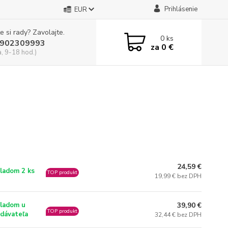
Prihlásenie
EUR
e si rady? Zavolajte.
0
ks
902309993
za
0 €
a, 9-18 hod.)
24,59 €
ladom 2 ks
TOP produkt
19,99 € bez DPH
39,90 €
ladom u
TOP produkt
dávateľa
32,44 € bez DPH