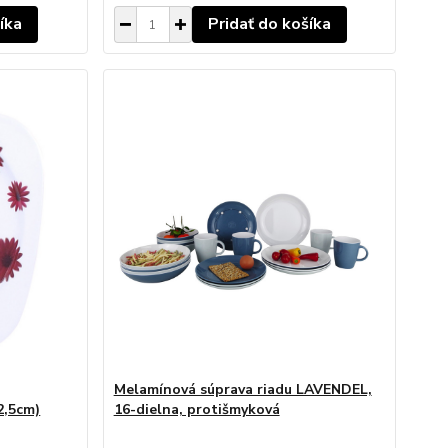
íka
Pridať do košíka
Melamínová súprava riadu LAVENDEL,
2,5cm)
16-dielna, protišmyková