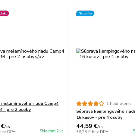
dukt
Novinka
 melamínového riadu Camp4
1 hodnotenie
 - pre 2 osoby
Súprava kempingového riadu
16 kusov - pre 4 osoby
 €
44,59 €
/
ks
/
ks
Skladom 2 ks
S
bez DPH
36,25 €
bez DPH