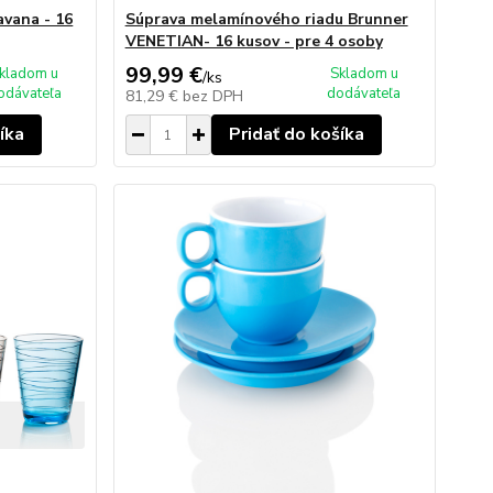
avana - 16
Súprava melamínového riadu Brunner
VENETIAN- 16 kusov - pre 4 osoby
99,99 €
kladom u
Skladom u
/
ks
odávateľa
dodávateľa
81,29 €
bez DPH
íka
Pridať do košíka