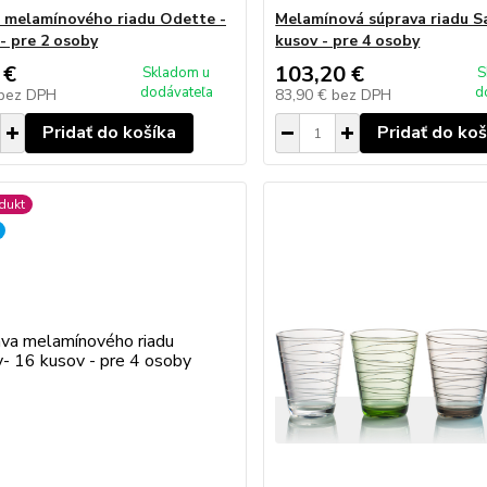
 melamínového riadu Odette -
Melamínová súprava riadu S
 - pre 2 osoby
kusov - pre 4 osoby
 €
103,20 €
Skladom u
S
dodávateľa
d
bez DPH
83,90 €
bez DPH
Pridať do košíka
Pridať do koš
dukt