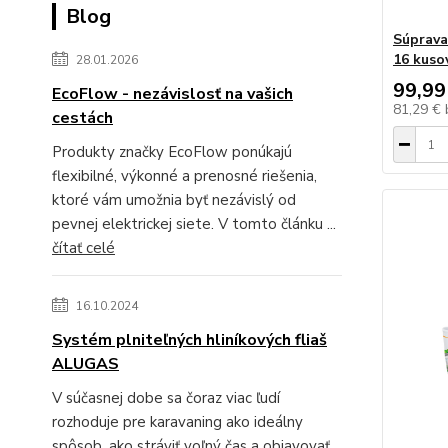
Blog
Súprava
16 kuso
28.01.2026
99,99
EcoFlow - nezávislosť na vašich
81,29 €
cestách
Produkty značky EcoFlow ponúkajú
flexibilné, výkonné a prenosné riešenia,
ktoré vám umožnia byť nezávislý od
pevnej elektrickej siete. V tomto článku ...
čítať celé
16.10.2024
Systém plniteľných hliníkových fliaš
ALUGAS
V súčasnej dobe sa čoraz viac ľudí
rozhoduje pre karavaning ako ideálny
spôsob, ako stráviť voľný čas a objavovať