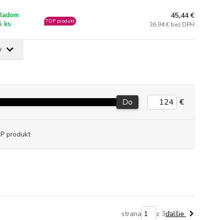
45,44 €
ladom
TOP produkt
5 ks
36,94 € bez DPH
v
Do
€
P produkt
strana
z 3
ďalšie