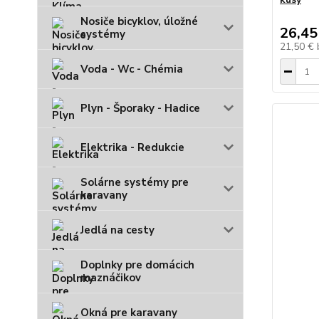
Nosiče bicyklov, úložné
26,45
systémy
21,50 €
Voda - Wc - Chémia
Plyn - Šporaky - Hadice
Elektrika - Redukcie
Solárne systémy pre
karavany
Jedlá na cesty
Doplnky pre domácich
maznáčikov
Okná pre karavany