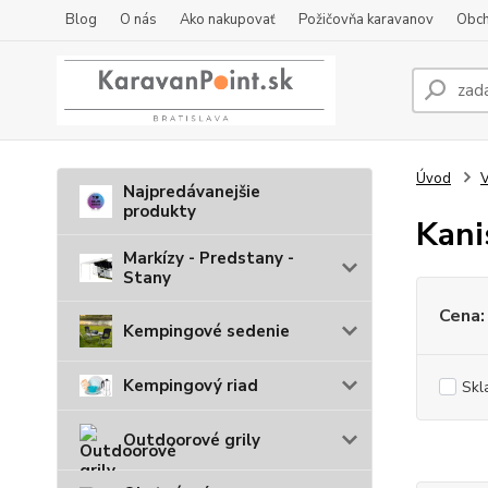
Blog
O nás
Ako nakupovať
Požičovňa karavanov
Obch
Úvod
V
Najpredávanejšie
produkty
Kani
Markízy - Predstany -
Stany
Cena:
Kempingové sedenie
Kempingový riad
Skl
Outdoorové grily