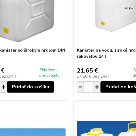
kanister so širokým hrdlom DIN
Kanister na vodu, široké hrd
rukoväťou 14 l
 €
21,65 €
Skladom u
S
dodávateľa
d
bez DPH
17,60 €
bez DPH
Pridať do košíka
Pridať do koš