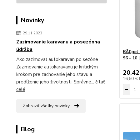
Novinky
29.11.2023
Zazimovanie karavanu a posezónna
údržba
BĂĽgel 
96 - 10 l
Ako zazimovať autokaravan po sezóne
Zazimovanie autokaravanu je kritickým
20,42
krokom pre zachovanie jeho stavu a
16,60 €
predĺženie jeho životnosti. Správne...
čítať
celé
Zobraziť všetky novinky
Blog