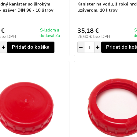
dný kanister so širokým
Kanister na vodu, široké hrd
 uzáver DIN 96 - 10 litrov
uzáverom, 10 litrov
 €
35,18 €
Skladom u
S
dodávateľa
d
bez DPH
28,60 €
bez DPH
Pridať do košíka
Pridať do koš