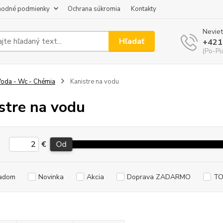
odné podmienky
Ochrana súkromia
Kontakty
Neviet
Hľadať
+421
(Po-Pi
oda - Wc - Chémia
Kanistre na vodu
stre na vodu
€
Od
adom
Novinka
Akcia
Doprava ZADARMO
TO