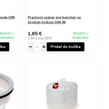
 vodu DIN
Prachový uzáver pre kanister so
širokým hrdlom DIN 96
1,85 €
kladom u
Skladom u
odávateľa
dodávateľa
1,50 €
bez DPH
íka
Pridať do košíka