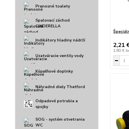
Prenosné toalety
Spalovací záchod
CINDERELLA
Špeciál
Indikátory hladiny nádrží
2,21 
1,80 €
b
Uzatváracie ventily vody
Kúpeľňové doplnky
Náhradné diely Thetford
Odpadové potrubia a
spojky
SOG - systém otvetrania
WC