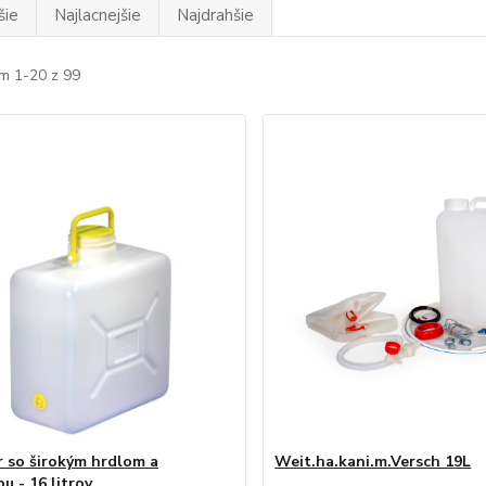
šie
Najlacnejšie
Najdrahšie
m 1-20 z 99
r so širokým hrdlom a
Weit.ha.kani.m.Versch 19L
u - 16 litrov