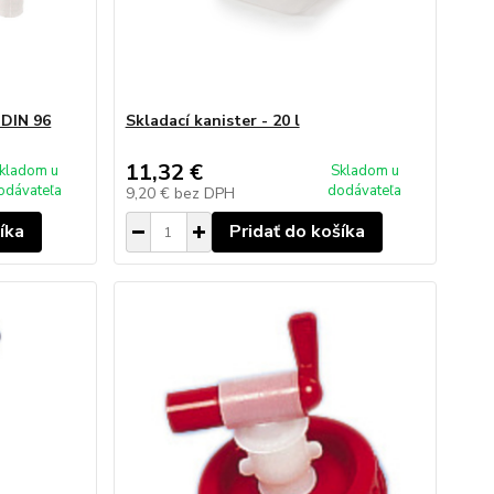
 DIN 96
Skladací kanister - 20 l
11,32 €
kladom u
Skladom u
odávateľa
dodávateľa
9,20 €
bez DPH
íka
Pridať do košíka