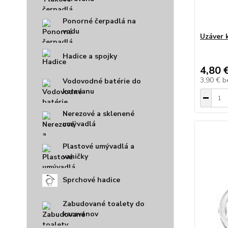
Ponorné čerpadlá na
vodu
Uzáver 
Hadice a spojky
4,80 
3,90 €
b
Vodovodné batérie do
karavanu
Nerezové a sklenené
umývadlá
Plastové umývadlá a
vaničky
Sprchové hadice
Zabudované toalety do
karavanov