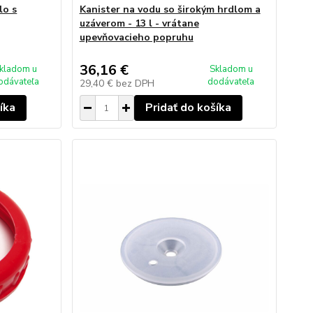
lo s
Kanister na vodu so širokým hrdlom a
uzáverom - 13 l - vrátane
upevňovacieho popruhu
36,16 €
kladom u
Skladom u
odávateľa
dodávateľa
29,40 €
bez DPH
íka
Pridať do košíka