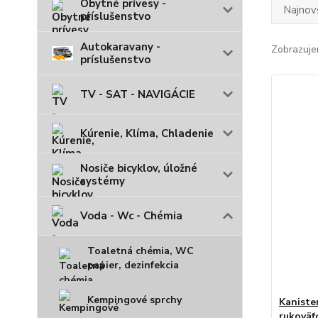
Obytné prívesy -
Najnov
príslušenstvo
Autokaravany -
Zobrazuje
príslušenstvo
TV - SAT - NAVIGÁCIE
Kúrenie, Klíma, Chladenie
Nosiče bicyklov, úložné
systémy
Voda - Wc - Chémia
Toaletná chémia, WC
papier, dezinfekcia
Kempingové sprchy
Kaniste
rukoväťo