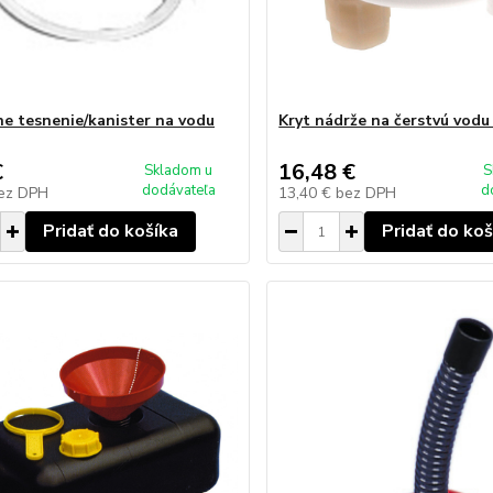
ne tesnenie/kanister na vodu
Kryt nádrže na čerstvú vodu
€
16,48 €
Skladom u
S
dodávateľa
d
ez DPH
13,40 €
bez DPH
Pridať do košíka
Pridať do koš