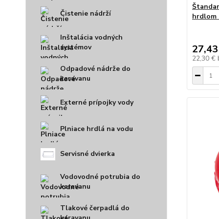
Štandar
Čistenie nádrží
hrdlom -
Inštalácia vodných
systémov
27,43
22,30 €
Odpadové nádrže do
karavanu
Externé prípojky vody
Plniace hrdlá na vodu
Servisné dvierka
Vodovodné potrubia do
karavanu
Tlakové čerpadlá do
karavanu