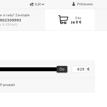
Prihlásenie
EUR
e si rady? Zavolajte.
0
ks
902309993
za
0 €
a, 9-18 hod.)
Do
€
P produkt