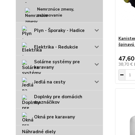
Nemrznúce zmesy,
zazimovanie
Plyn - Šporaky - Hadice
Kaniste
špinavú 
Elektrika - Redukcie
47,60
Solárne systémy pre
38,70 €
karavany
Jedlá na cesty
Doplnky pre domácich
maznáčikov
Okná pre karavany
Náhradné diely