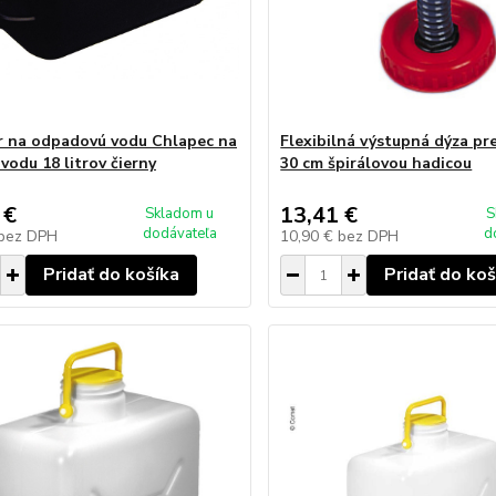
r na odpadovú vodu Chlapec na
Flexibilná výstupná dýza pre
vodu 18 litrov čierny
30 cm špirálovou hadicou
 €
13,41 €
Skladom u
S
dodávateľa
d
bez DPH
10,90 €
bez DPH
Pridať do košíka
Pridať do koš