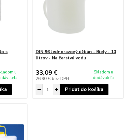
lo s
DIN 96 Jednorazový džbán - Biely - 10
litrov - Na čerstvú vodu
33,09 €
kladom u
Skladom u
odávateľa
dodávateľa
26,90 €
bez DPH
íka
Pridať do košíka