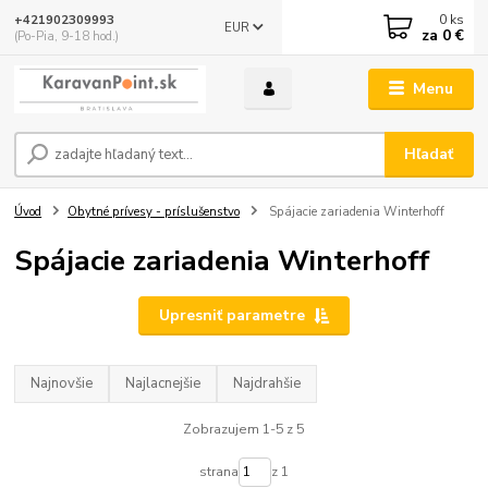
0
ks
+421902309993
EUR
za
0 €
(Po-Pia, 9-18 hod.)
Menu
Hľadať
Úvod
Obytné prívesy - príslušenstvo
Spájacie zariadenia Winterhoff
Spájacie zariadenia Winterhoff
Upresniť parametre
Najnovšie
Najlacnejšie
Najdrahšie
Zobrazujem 1-5 z 5
strana
z 1