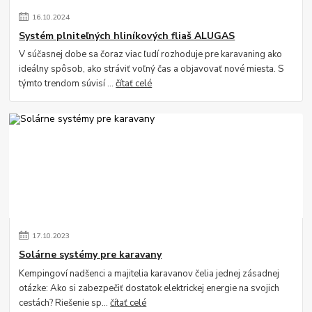
16
.
10
.
2024
Systém plniteľných hliníkových fliaš ALUGAS
V súčasnej dobe sa čoraz viac ľudí rozhoduje pre karavaning ako
ideálny spôsob, ako stráviť voľný čas a objavovať nové miesta. S
týmto trendom súvisí ...
čítať celé
17
.
10
.
2023
Solárne systémy pre karavany
Kempingoví nadšenci a majitelia karavanov čelia jednej zásadnej
otázke: Ako si zabezpečiť dostatok elektrickej energie na svojich
cestách? Riešenie sp...
čítať celé