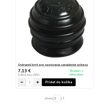
Ochranný kryt pre spojovacie zariadenie prívesu
7,13 €
Skladom u
dodávateľa
5,80 €
bez DPH
Pridať do košíka
strana
z 1