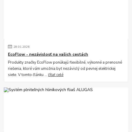
28
.
01
.
2026
EcoFlow - nezávislosť na vašich cestách
Produkty značky EcoFlow ponúkajú flexibilné, výkonné a prenosné
riešenia, ktoré vám umožnia byť nezávislý od pevnej elektrickej
siete. V tomto článku ...
čítať celé