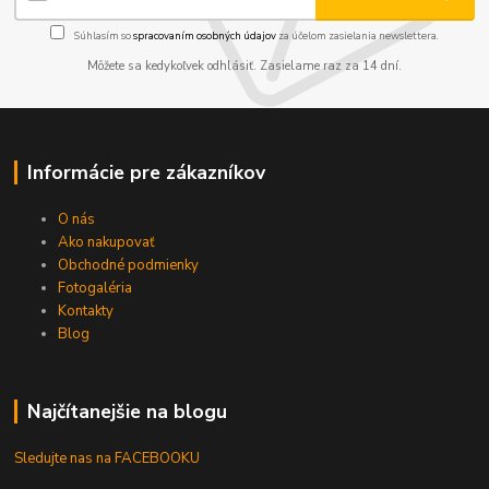
Súhlasím so
spracovaním osobných údajov
za účelom zasielania newslettera.
Môžete sa kedykoľvek odhlásiť. Zasielame raz za 14 dní.
Informácie pre zákazníkov
O nás
Ako nakupovať
Obchodné podmienky
Fotogaléria
Kontakty
Blog
Najčítanejšie na blogu
Sledujte nas na FACEBOOKU