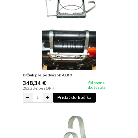
Držiak pre podvozok ALKO
348,34 €
Skladom u
dodávateľa
283,20 €
bez DPH
Pridať do košíka