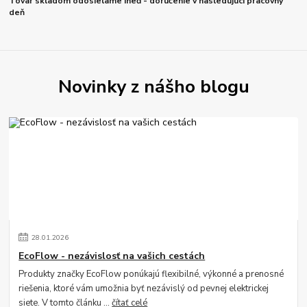
Tovar skladom odosielame ineď - doručenie v nasledujúci pracovný
deň
Novinky z nášho blogu
28
.
01
.
2026
EcoFlow - nezávislosť na vašich cestách
Produkty značky EcoFlow ponúkajú flexibilné, výkonné a prenosné
riešenia, ktoré vám umožnia byť nezávislý od pevnej elektrickej
siete. V tomto článku ...
čítať celé