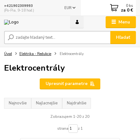
0
ks
+421902309993
EUR
za
0 €
(Po-Pia, 9-18 hod.)
Menu
Hľadať
Úvod
Elektrika - Redukcie
Elektrocentrály
Elektrocentrály
Upresniť parametre
Najnovšie
Najlacnejšie
Najdrahšie
Zobrazujem 1-20 z 20
strana
z 1