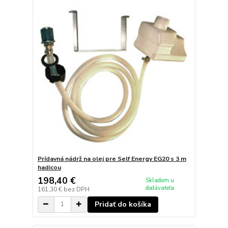
Prídavná nádrž na olej pre Self Energy EG20 s 3 m
hadicou
198,40 €
Skladom u
dodávateľa
161,30 €
bez DPH
Pridať do košíka