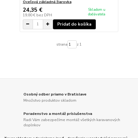
Oceľová základná žiarovka
24,35 €
Skladom u
dodávateľa
19,80 €
bez DPH
Pridať do košíka
strana
z 1
Osobný odber priamo v Bratislave
Množstvo produktov skladom
Poradenstvo a montáž príslušenstva
Radi Vám zabezpečíme montáž všetkých karavanových
doplnkov