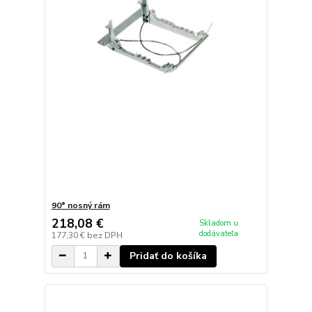
90° nosný rám
218,08 €
Skladom u
dodávateľa
177,30 €
bez DPH
Pridať do košíka