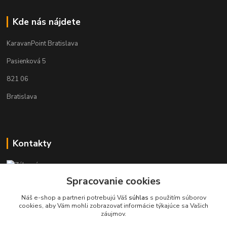
Kde nás nájdete
KaravanPoint Bratislava
Pasienková 5
821 06
Bratislava
Kontakty
Zákaznícka podpora KaravanPoint
+421902309993
Spracovanie cookies
(Po-Pia, 9-18 hod.)
Náš e-shop a partneri potrebujú Váš
súhlas
s použitím súborov
cookies, aby Vám mohli zobrazovať informácie týkajúce sa Vašich
info@karavanpoint.sk
záujmov.