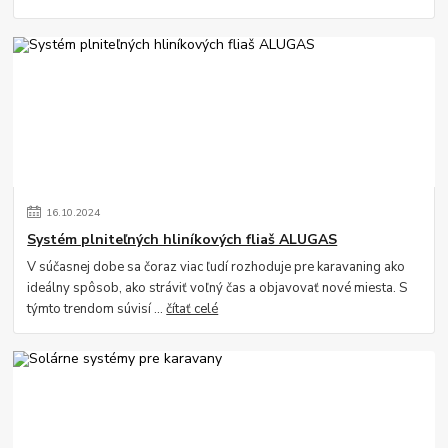
16
.
10
.
2024
Systém plniteľných hliníkových fliaš ALUGAS
V súčasnej dobe sa čoraz viac ľudí rozhoduje pre karavaning ako
ideálny spôsob, ako stráviť voľný čas a objavovať nové miesta. S
týmto trendom súvisí ...
čítať celé