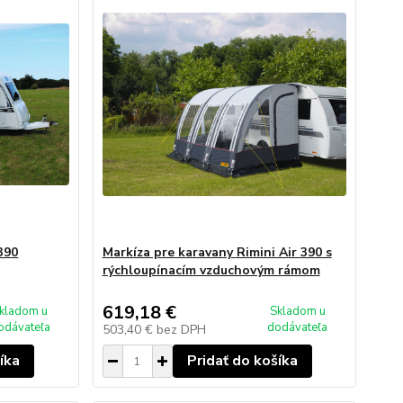
390
Markíza pre karavany Rimini Air 390 s
rýchloupínacím vzduchovým rámom
619,18 €
kladom u
Skladom u
odávateľa
dodávateľa
503,40 €
bez DPH
íka
Pridať do košíka