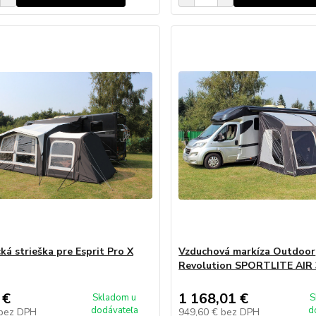
ká strieška pre Esprit Pro X
Vzduchová markíza Outdoor
Revolution SPORTLITE AIR 
 €
1 168,01 €
Skladom u
S
dodávateľa
d
bez DPH
949,60 €
bez DPH