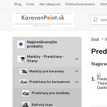
Blog
O nás
Ako nakupovať
Požičovňa karavanov
Obch
Úvod
M
Najpredávanejšie
produkty
Pred
Markízy - Predstany -
Stany
Najpre
Markízy pre karavany
1.
Predstany ku karavanom
Predstany pre dodávky
Kufrový stan