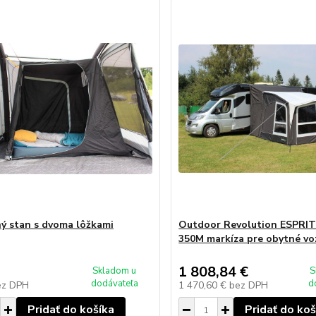
ý stan s dvoma lôžkami
Outdoor Revolution ESPRI
350M markíza pre obytné vo
1 808,84 €
Skladom u
S
dodávateľa
d
ez DPH
1 470,60 €
bez DPH
Pridať do košíka
Pridať do koš