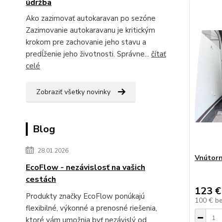
údržba
Ako zazimovať autokaravan po sezóne
Zazimovanie autokaravanu je kritickým
krokom pre zachovanie jeho stavu a
predĺženie jeho životnosti. Správne...
čítať
celé
Zobraziť všetky novinky
Blog
28.01.2026
Vnútorn
EcoFlow - nezávislosť na vašich
cestách
123 €
Produkty značky EcoFlow ponúkajú
100 €
b
flexibilné, výkonné a prenosné riešenia,
ktoré vám umožnia byť nezávislý od