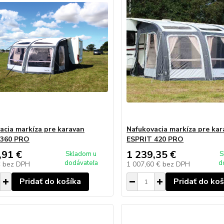
acia markíza pre karavan
Nafukovacia markíza pre ka
 360 PRO
ESPRIT 420 PRO
,91 €
1 239,35 €
Skladom u
S
dodávateľa
d
€
bez DPH
1 007,60 €
bez DPH
Pridať do košíka
Pridať do koš