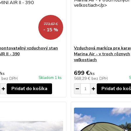
773,67 €
- 15 %
ontovateľný vzduchový stan
Vzduchová markíza pre kara
IR II - 390
Marina Air - v troch rôznych
veľkostiach
699 €
/
ks
/
ks
Skladom 1 ks
S
€
bez DPH
568,29 €
bez DPH
Pridať do košíka
Pridať do koš