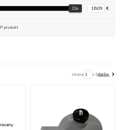
Do
€
P produkt
strana
z 6
ďalšie