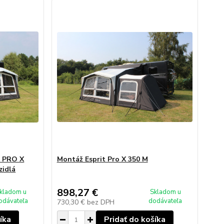
T PRO X
Montáž Esprit Pro X 350 M
zidlá
898,27 €
kladom u
Skladom u
odávateľa
dodávateľa
730,30 €
bez DPH
íka
Pridať do košíka