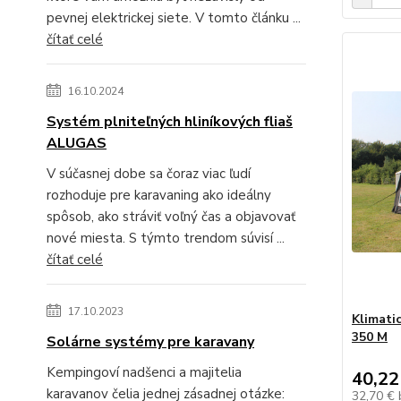
pevnej elektrickej siete. V tomto článku ...
čítať celé
16.10.2024
Systém plniteľných hliníkových fliaš
ALUGAS
V súčasnej dobe sa čoraz viac ľudí
rozhoduje pre karavaning ako ideálny
spôsob, ako stráviť voľný čas a objavovať
nové miesta. S týmto trendom súvisí ...
čítať celé
17.10.2023
Klimatic
350 M
Solárne systémy pre karavany
Kempingoví nadšenci a majitelia
40,22
karavanov čelia jednej zásadnej otázke:
32,70 €