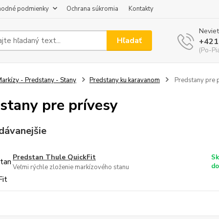
odné podmienky
Ochrana súkromia
Kontakty
Neviet
Hľadať
+421
(Po-Pi
arkízy - Predstany - Stany
Predstany ku karavanom
Predstany pre 
stany pre prívesy
dávanejšie
Predstan Thule QuickFit
Sk
do
Veľmi rýchle zloženie markízového stanu