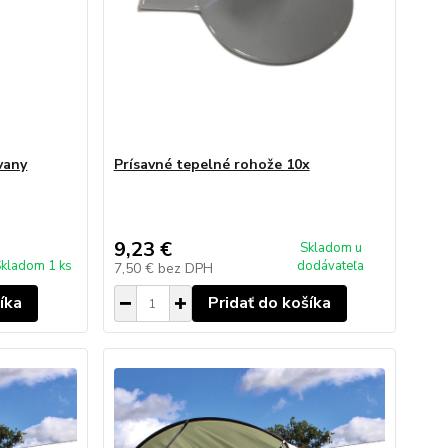
vany
Prísavné tepelné rohože 10x
9,23 €
Skladom u
kladom 1 ks
dodávateľa
7,50 €
bez DPH
íka
Pridať do košíka