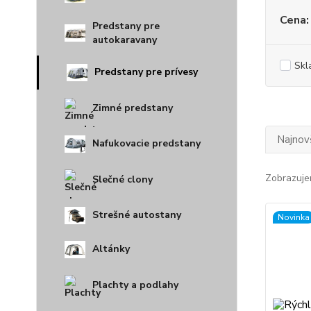
Cena:
Predstany pre
autokaravany
Skl
Predstany pre prívesy
Zimné predstany
Najnov
Nafukovacie predstany
Zobrazuje
Slečné clony
Strešné autostany
Novinka
Altánky
Plachty a podlahy