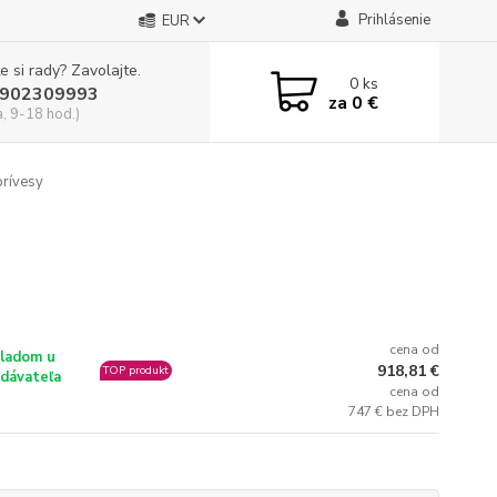
Prihlásenie
EUR
e si rady? Zavolajte.
0
ks
902309993
za
0 €
a, 9-18 hod.)
prívesy
cena od
ladom u
918,81 €
TOP produkt
dávateľa
cena od
747 € bez DPH