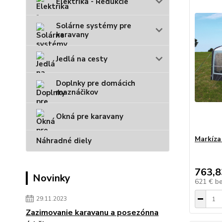
Elektrika - Redukcie
Solárne systémy pre
karavany
Jedlá na cesty
Doplnky pre domácich
maznáčikov
Okná pre karavany
Markíza
Náhradné diely
763,8
Novinky
621 €
b
29.11.2023
Zazimovanie karavanu a posezónna