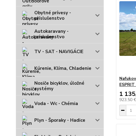
Obytné prívesy -
príslušenstvo
Autokaravany -
príslušenstvo
TV - SAT - NAVIGÁCIE
Kúrenie, Klíma, Chladenie
Nafukov
Nosiče bicyklov, úložné
ESPRIT
systémy
1 135
923,50 
Voda - Wc - Chémia
Plyn - Šporaky - Hadice