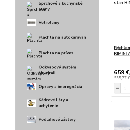
Sprchové a kuchynské
stany
Vetrolamy
Plachta na autokaravan
Rýchlom
Plachta na príves
RIMINI A
Odkvapový systém
659 €
Multirail
535,77 
Opravy a impregnácia
Kédrové lišty a
uchytenie
Podlahové zástery