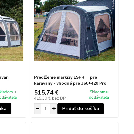
ravan
Predĺženie markízy ESPRIT pre
karavany - vhodné pre 360+420 Pro
515,74 €
kladom u
Skladom u
odávateľa
dodávateľa
419,30 €
bez DPH
íka
Pridať do košíka