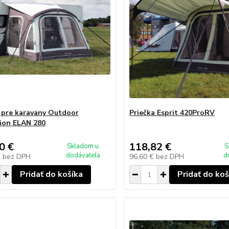
 pre karavany Outdoor
Priečka Esprit 420ProRV
ion ELAN 280
0 €
118,82 €
Skladom u
S
dodávateľa
d
€
bez DPH
96,60 €
bez DPH
Pridať do košíka
Pridať do koš