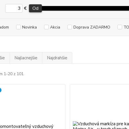
€
Od
adom
Novinka
Akcia
Doprava ZADARMO
TO
šie
Najlacnejšie
Najdrahšie
m 1-20 z 101