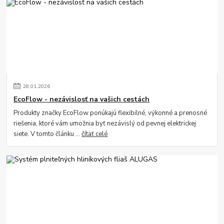
28
.
01
.
2026
EcoFlow - nezávislosť na vašich cestách
Produkty značky EcoFlow ponúkajú flexibilné, výkonné a prenosné
riešenia, ktoré vám umožnia byť nezávislý od pevnej elektrickej
siete. V tomto článku ...
čítať celé