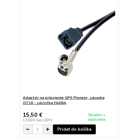
Adaptér na pripojenie GPS Pioneer, zásuvka
GT16 - zástrčka FAKRA
15,50 €
Skladom u
dodávateľa
12,60 €
bez DPH
Pridať do košíka