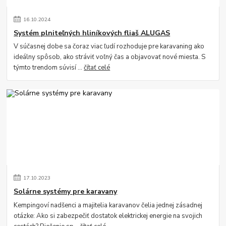
16
.
10
.
2024
Systém plniteľných hliníkových fliaš ALUGAS
V súčasnej dobe sa čoraz viac ľudí rozhoduje pre karavaning ako
ideálny spôsob, ako stráviť voľný čas a objavovať nové miesta. S
týmto trendom súvisí ...
čítať celé
17
.
10
.
2023
Solárne systémy pre karavany
Kempingoví nadšenci a majitelia karavanov čelia jednej zásadnej
otázke: Ako si zabezpečiť dostatok elektrickej energie na svojich