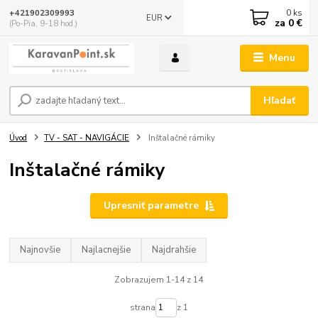
0
ks
+421902309993
EUR
za
0 €
(Po-Pia, 9-18 hod.)
Menu
Hľadať
Úvod
TV - SAT - NAVIGÁCIE
Inštalačné rámiky
Inštalačné rámiky
Upresniť parametre
Najnovšie
Najlacnejšie
Najdrahšie
Zobrazujem 1-14 z 14
strana
z 1