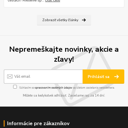
cestách? Riešenie sp...
čítať celé
Zobraziť všetky články
Nepremeškajte novinky, akcie a
zľavy!
Prihlásiť sa
Súhlasím so
spracovaním osobných údajov
za účelom zasielania newslettera.
Môžete sa kedykoľvek odhlásiť. Zasielame raz za 14 dní.
Informácie pre zákazníkov