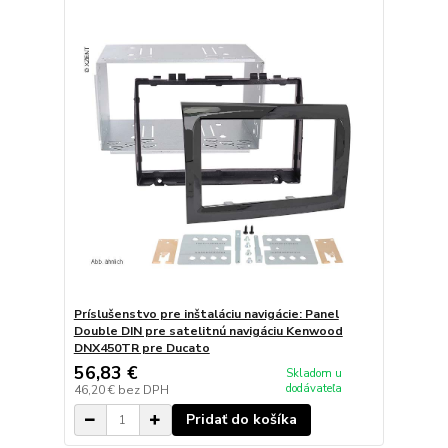
Príslušenstvo pre inštaláciu navigácie: Panel
Double DIN pre satelitnú navigáciu Kenwood
DNX450TR pre Ducato
56,83 €
Skladom u
dodávateľa
46,20 €
bez DPH
Pridať do košíka