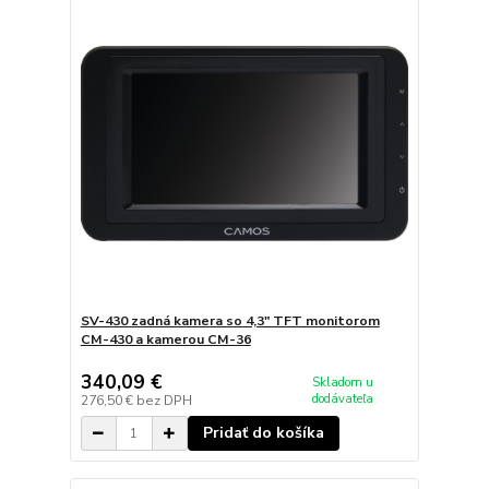
SV-430 zadná kamera so 4,3" TFT monitorom
CM-430 a kamerou CM-36
340,09 €
Skladom u
dodávateľa
276,50 €
bez DPH
Pridať do košíka