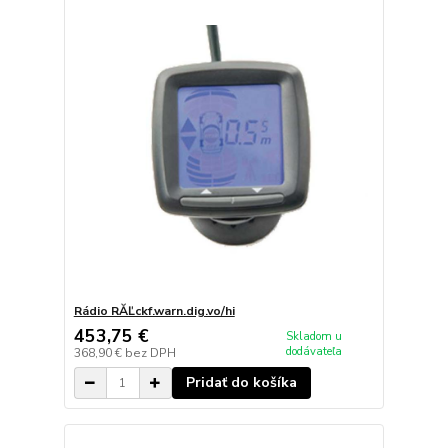
Rádio RĂĽckf.warn.dig.vo/hi
453,75 €
Skladom u
dodávateľa
368,90 €
bez DPH
Pridať do košíka