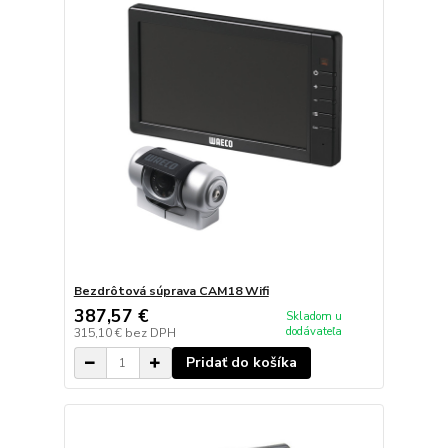
Bezdrôtová súprava CAM18 Wifi
387,57 €
Skladom u
dodávateľa
315,10 €
bez DPH
Pridať do košíka