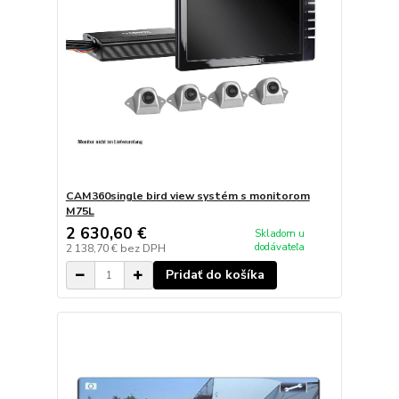
CAM360single bird view systém s monitorom
M75L
2 630,60 €
Skladom u
dodávateľa
2 138,70 €
bez DPH
Pridať do košíka