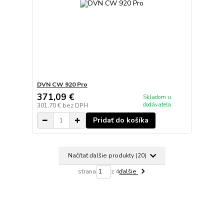
DVN CW 920 Pro
371,09 €
Skladom u
dodávateľa
301,70 €
bez DPH
Pridať do košíka
Načítať ďalšie produkty (20)
strana
z 4
ďalšie