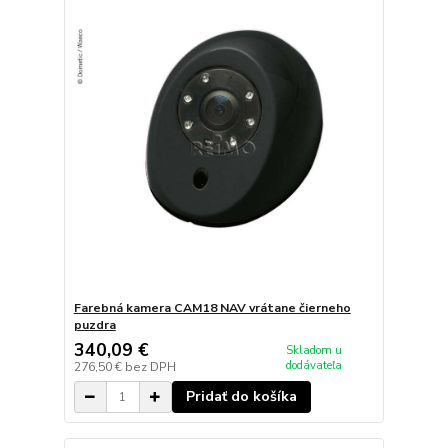
Farebná kamera CAM18 NAV vrátane čierneho
puzdra
340,09 €
Skladom u
dodávateľa
276,50 €
bez DPH
Pridať do košíka