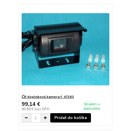
ČB doplnková kamera f. 47163
99,14 €
Skladom u
dodávateľa
80,60 €
bez DPH
Pridať do košíka