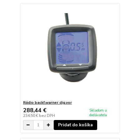
Rádio backf.warner dig.vor
288,44 €
Skladom u
dodávateľa
234,50 €
bez DPH
Pridať do košíka