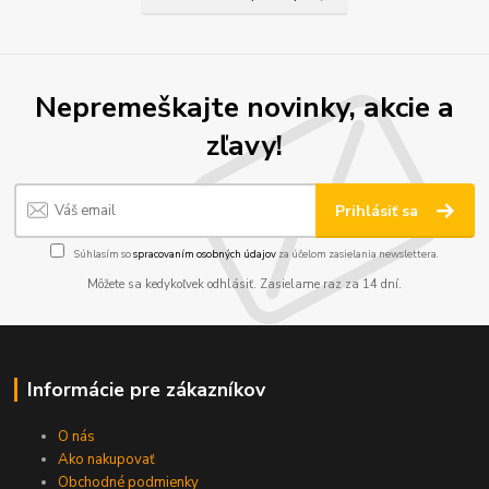
Nepremeškajte novinky, akcie a
zľavy!
Prihlásiť sa
Súhlasím so
spracovaním osobných údajov
za účelom zasielania newslettera.
Môžete sa kedykoľvek odhlásiť. Zasielame raz za 14 dní.
Informácie pre zákazníkov
O nás
Ako nakupovať
Obchodné podmienky