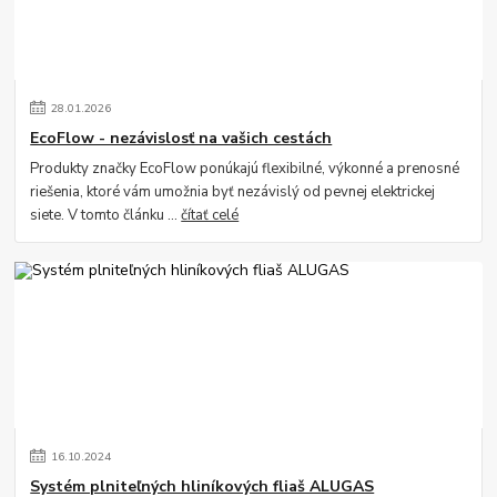
28
.
01
.
2026
EcoFlow - nezávislosť na vašich cestách
Produkty značky EcoFlow ponúkajú flexibilné, výkonné a prenosné
riešenia, ktoré vám umožnia byť nezávislý od pevnej elektrickej
siete. V tomto článku ...
čítať celé
16
.
10
.
2024
Systém plniteľných hliníkových fliaš ALUGAS