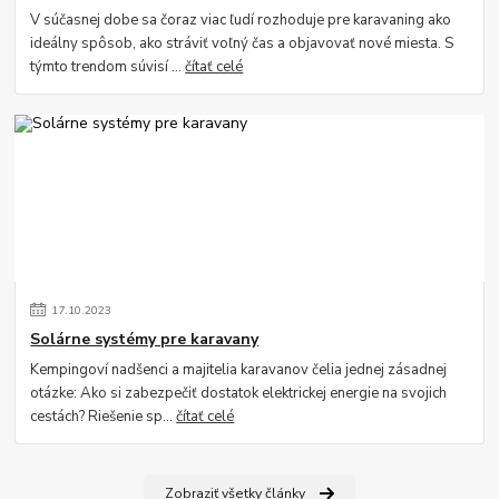
V súčasnej dobe sa čoraz viac ľudí rozhoduje pre karavaning ako
ideálny spôsob, ako stráviť voľný čas a objavovať nové miesta. S
týmto trendom súvisí ...
čítať celé
17
.
10
.
2023
Solárne systémy pre karavany
Kempingoví nadšenci a majitelia karavanov čelia jednej zásadnej
otázke: Ako si zabezpečiť dostatok elektrickej energie na svojich
cestách? Riešenie sp...
čítať celé
Zobraziť všetky články