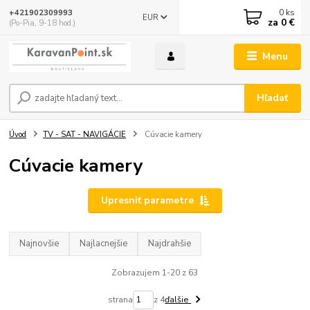
0
ks
+421902309993
EUR
za
0 €
(Po-Pia, 9-18 hod.)
Menu
Hľadať
Úvod
TV - SAT - NAVIGÁCIE
Cúvacie kamery
Cúvacie kamery
Upresniť parametre
Najnovšie
Najlacnejšie
Najdrahšie
Zobrazujem 1-20 z 63
strana
z 4
ďalšie