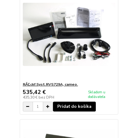
RĂĽckf.Syst.RVS729A, cameo.
535,42 €
Skladom u
dodávateľa
435,30 €
bez DPH
Pridať do košíka