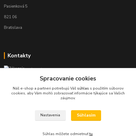
Pasienková 5
821 06
Bratislava
Kontakty
Zákaznícka podpora KaravanPoint
+421902309993
Spracovanie cookies
(Po-Pia, 9-18 hod.)
Náš e-shop a partneri potrebujú Váš
súhlas
s použitím súborov
cookies, aby Vám mohli zobrazovať informácie týkajúce sa Vašich
info@karavanpoint.sk
záujmov.
Súhlasím
Nastavenia
Súhlas môžete odmietnuť
tu
.