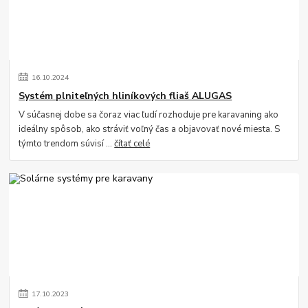
16
.
10
.
2024
Systém plniteľných hliníkových fliaš ALUGAS
V súčasnej dobe sa čoraz viac ľudí rozhoduje pre karavaning ako
ideálny spôsob, ako stráviť voľný čas a objavovať nové miesta. S
týmto trendom súvisí ...
čítať celé
17
.
10
.
2023