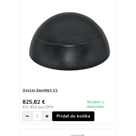
Oyster EasyNet V1
825,82 €
Skladom u
dodávateľa
671,40 €
bez DPH
Pridať do košíka