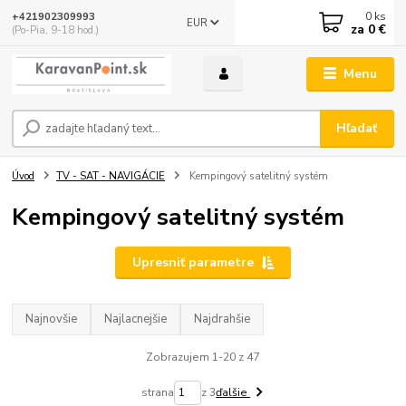
0
ks
+421902309993
EUR
za
0 €
(Po-Pia, 9-18 hod.)
Menu
Hľadať
Úvod
TV - SAT - NAVIGÁCIE
Kempingový satelitný systém
Kempingový satelitný systém
Upresniť parametre
Najnovšie
Najlacnejšie
Najdrahšie
Zobrazujem 1-20 z 47
strana
z 3
ďalšie