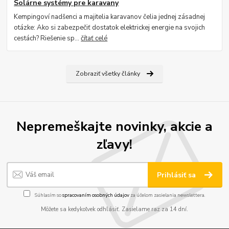
Solárne systémy pre karavany
Kempingoví nadšenci a majitelia karavanov čelia jednej zásadnej
otázke: Ako si zabezpečiť dostatok elektrickej energie na svojich
cestách? Riešenie sp...
čítať celé
Zobraziť všetky články
Nepremeškajte novinky, akcie a
zľavy!
Prihlásiť sa
Súhlasím so
spracovaním osobných údajov
za účelom zasielania newslettera.
Môžete sa kedykoľvek odhlásiť. Zasielame raz za 14 dní.