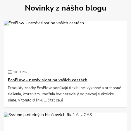
Novinky z nášho blogu
28
.
01
.
2026
EcoFlow - nezávislosť na vašich cestách
Produkty značky EcoFlow ponúkajú flexibilné, výkonné a prenosné
riešenia, ktoré vám umožnia byť nezávislý od pevnej elektrickej
siete. V tomto článku ...
čítať celé