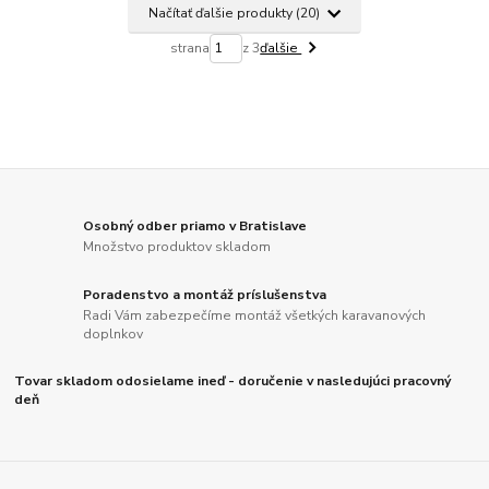
Načítať ďalšie produkty (20)
strana
z 3
ďalšie
Osobný odber priamo v Bratislave
Množstvo produktov skladom
Poradenstvo a montáž príslušenstva
Radi Vám zabezpečíme montáž všetkých karavanových
doplnkov
Tovar skladom odosielame ineď - doručenie v nasledujúci pracovný
deň