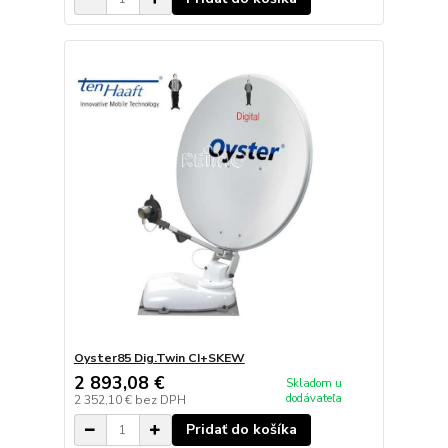
Oyster85 Dig.Twin CI+SKEW
2 893,08 €
Skladom u
dodávateľa
2 352,10 €
bez DPH
Pridať do košíka