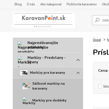
Blog
O nás
Ako nakupovať
Požičovňa karavanov
Obch
Úvod
M
Najpredávanejšie
produkty
Prís
Markízy - Predstany -
Stany
Cena:
Markízy pre karavany
Sáčkové markízy na
Skl
karavany
Markízy pre dodávky