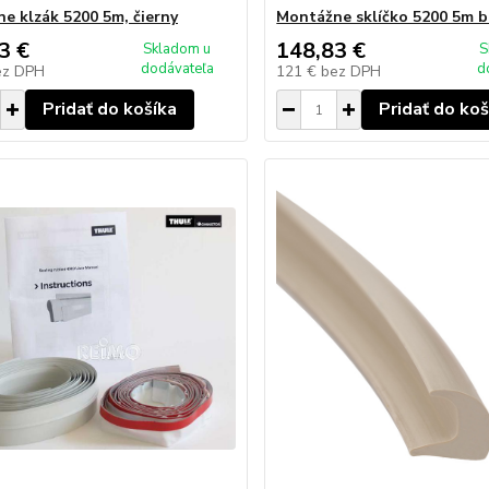
e klzák 5200 5m, čierny
Montážne sklíčko 5200 5m b
3 €
148,83 €
Skladom u
S
dodávateľa
d
ez DPH
121 €
bez DPH
Pridať do košíka
Pridať do koš