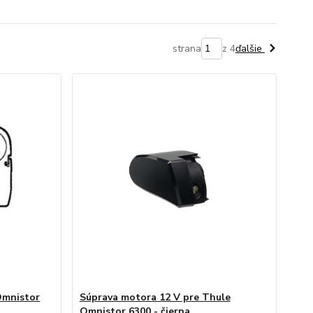
strana
z 4
ďalšie
Omnistor
Súprava motora 12 V pre Thule
Omnistor 6300 - čierna