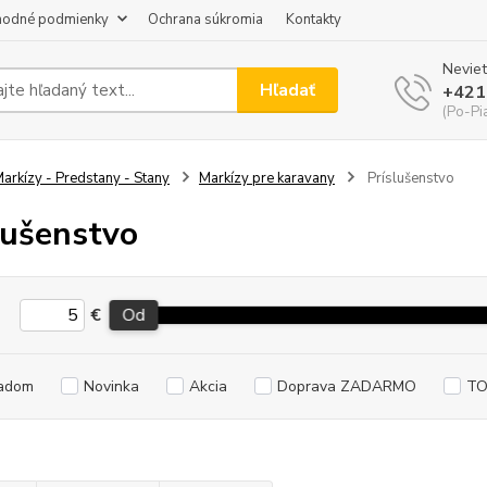
odné podmienky
Ochrana súkromia
Kontakty
Neviet
Hľadať
+421
(Po-Pi
arkízy - Predstany - Stany
Markízy pre karavany
Príslušenstvo
lušenstvo
€
Od
adom
Novinka
Akcia
Doprava ZADARMO
TO