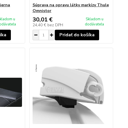
ierna
Súprava na opravu látky markízy Thule
Omnistor
30,01 €
kladom u
Skladom u
odávateľa
dodávateľa
24,40 €
bez DPH
íka
Pridať do košíka