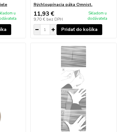
iele
Rýchloupínacia páka Omnist.
11,93 €
kladom u
Skladom u
odávateľa
dodávateľa
9,70 €
bez DPH
íka
Pridať do košíka