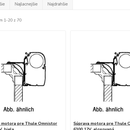
šie
Najlacnejšie
Najdrahšie
m 1-20 z 70
 motora pre Thule Omnistor
Súprava motora pre Thule 
, biela
6300 12V, eloxovaná