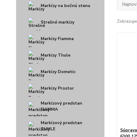
Najnov
Markízy na bočnú stenu
Zobrazuje
Strešné markízy
Markízy Fiamma
Markízy Thule
Markízy Dometic
Markízy Prostor
Markízový predstan
FIAMMA
Markízový predstan
TUHLE
Súprava
6300 12V