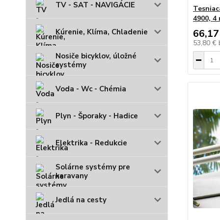
TV - SAT - NAVIGÁCIE
Tesniac
4900, 4
Kúrenie, Klíma, Chladenie
66,17
53,80 €
Nosiče bicyklov, úložné
systémy
Voda - Wc - Chémia
Plyn - Šporaky - Hadice
Elektrika - Redukcie
Solárne systémy pre
karavany
Jedlá na cesty