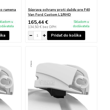
ho ramena
Súprava ochrany proti dažďu pre F40
Van Ford Custom L1/RHD
165,44 €
kladom u
Skladom u
odávateľa
dodávateľa
134,50 €
bez DPH
íka
Pridať do košíka