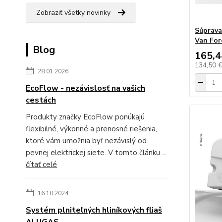
Zobraziť všetky novinky
Súprava
Van Fo
Blog
165,4
134,50 
28.01.2026
EcoFlow - nezávislosť na vašich
cestách
Produkty značky EcoFlow ponúkajú
flexibilné, výkonné a prenosné riešenia,
ktoré vám umožnia byť nezávislý od
pevnej elektrickej siete. V tomto článku ...
čítať celé
16.10.2024
Systém plniteľných hliníkových fliaš