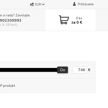
Prihlásenie
EUR
e si rady? Zavolajte.
0
ks
902309993
za
0 €
a, 9-18 hod.)
Do
€
P produkt