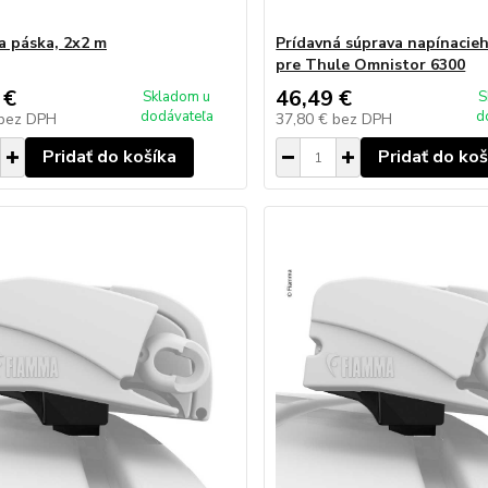
a páska, 2x2 m
Prídavná súprava napínacie
pre Thule Omnistor 6300
 €
46,49 €
Skladom u
S
dodávateľa
d
bez DPH
37,80 €
bez DPH
Pridať do košíka
Pridať do koš