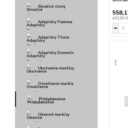
Slnečné clony
558,1
453,80 
Adaptéry Fiamma
Adaptéry Thule
Adaptéry Dometic
Ukotvenie markízy
Osvetlenie markíz
Príslušenstvo
Okenné markízy