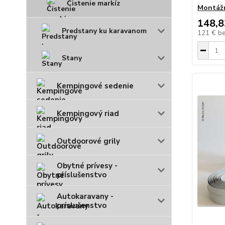
Čistenie markíz
Montážn
148,8
Predstany ku karavanom
121 €
b
Stany
Kempingové sedenie
Kempingový riad
Outdoorové grily
Obytné prívesy -
príslušenstvo
Autokaravany -
príslušenstvo