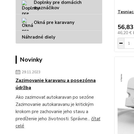
Doplnky pre domácich
maznáčikov
Tesniac
Okná pre karavany
56,83
46,20 €
Náhradné diely
Novinky
29.11.2023
Zazimovanie karavanu a posezónna
údržba
Ako zazimovať autokaravan po sezóne
Zazimovanie autokaravanu je kritickým
krokom pre zachovanie jeho stavu a
predĺženie jeho životnosti. Správne...
čítať
celé