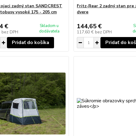
tojaci zadný stan SANDCREST
Fritz-Rear 2 zadný stan pre
utobusy vysoké 175 - 205 cm
dvere
4 €
144,65 €
Skladom u
S
dodávateľa
d
€
bez DPH
117,60 €
bez DPH
Pridať do košíka
Pridať do koš