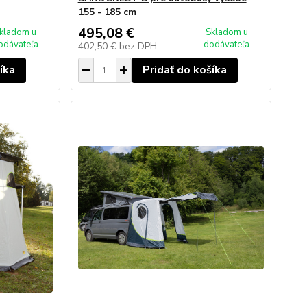
155 - 185 cm
495,08 €
kladom u
Skladom u
odávateľa
dodávateľa
402,50 €
bez DPH
íka
Pridať do košíka