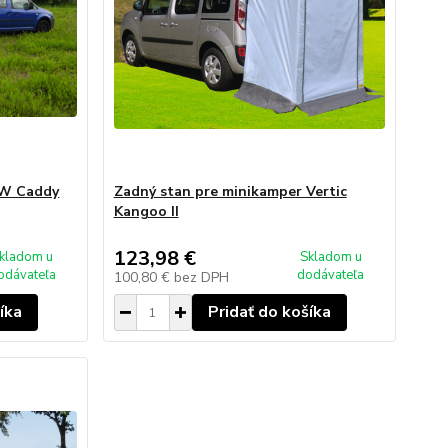
VW Caddy
Zadný stan pre minikamper Vertic
Kangoo II
123,98 €
kladom u
Skladom u
odávateľa
dodávateľa
100,80 €
bez DPH
íka
Pridať do košíka