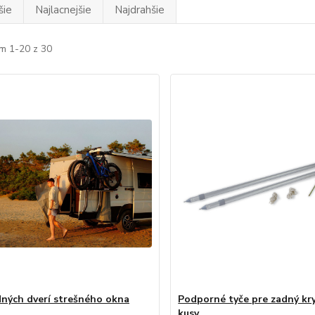
šie
Najlacnejšie
Najdrahšie
m 1-20 z 30
dných dverí strešného okna
Podporné tyče pre zadný kry
kusy