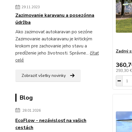
29.11.2023
Zazimovanie karavanu a posezónna
údržba
Ako zazimovať autokaravan po sezóne
Zazimovanie autokaravanu je kritickým
krokom pre zachovanie jeho stavu a
Zadný 
predĺženie jeho životnosti. Správne...
čítať
celé
360,7
293,30 
Zobraziť všetky novinky
Blog
28.01.2026
EcoFlow - nezávislosť na vašich
cestách