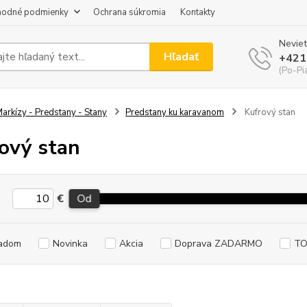
odné podmienky
Ochrana súkromia
Kontakty
Neviet
Hľadať
+421
(Po-Pi
arkízy - Predstany - Stany
Predstany ku karavanom
Kufrový stan
ový stan
€
Od
adom
Novinka
Akcia
Doprava ZADARMO
TO