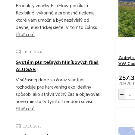
Produkty značky EcoFlow ponúkajú
flexibilné, výkonné a prenosné riešenia,
ktoré vám umožnia byť nezávislý od
pevnej elektrickej siete. V tomto článku ...
čítať celé
16.10.2024
Zadný s
Systém plniteľných hliníkových fliaš
VW Cad
ALUGAS
257,3
V súčasnej dobe sa čoraz viac ľudí
209,20 
rozhoduje pre karavaning ako ideálny
spôsob, ako stráviť voľný čas a objavovať
nové miesta. S týmto trendom súvisí ...
čítať celé
17.10.2023