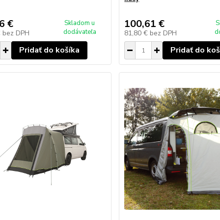
6 €
100,61 €
Skladom u
S
dodávateľa
d
€
bez DPH
81,80 €
bez DPH
Pridať do košíka
Pridať do koš