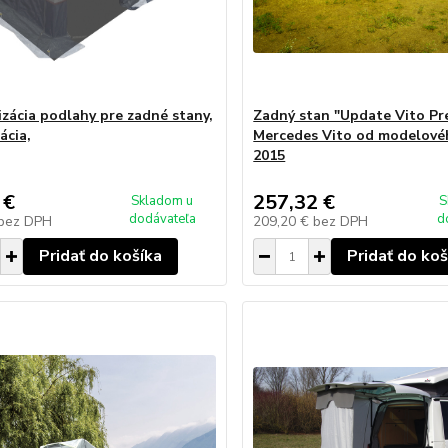
zácia podlahy pre zadné stany,
Zadný stan "Update Vito Pr
ácia,
Mercedes Vito od modelové
2015
 €
257,32 €
Skladom u
S
dodávateľa
d
bez DPH
209,20 €
bez DPH
Pridať do košíka
Pridať do koš