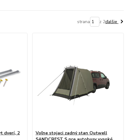
strana
z 2
ďalšie
t dverí, 2
Voľne stojaci zadný stan Outwell
SANDCREST S pre autobusy vysoké