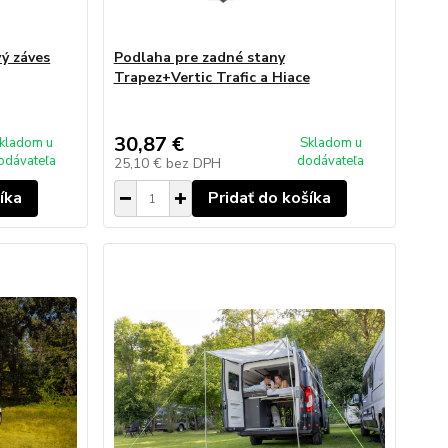
ý záves
Podlaha pre zadné stany
Trapez+Vertic Trafic a Hiace
30,87 €
kladom u
Skladom u
odávateľa
dodávateľa
25,10 €
bez DPH
íka
Pridať do košíka