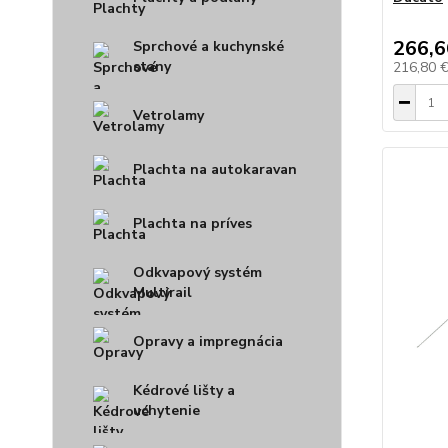
266,6
Sprchové a kuchynské
stany
216,80 
Vetrolamy
Plachta na autokaravan
Plachta na príves
Odkvapový systém
Multirail
Opravy a impregnácia
Kédrové lišty a
uchytenie