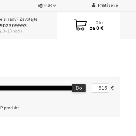
Prihlásenie
EUR
e si rady? Zavolajte.
0
ks
902309993
za
0 €
a, 9-18 hod.)
Do
€
P produkt