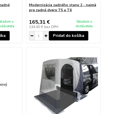
 zadné
Modernizácia zadného stanu 2 - najmä
pre zadné dvere T5 a T6
165,31 €
kladom u
Skladom u
odávateľa
dodávateľa
134,40 €
bez DPH
íka
Pridať do košíka