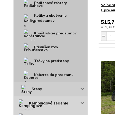
Podlahové zástery
Voľne s
L pre a
Kolíky a ukotvenie
predstanov
515,7
419,30 
Konštrukcie predstanov
Príslušenstvo
Tašky na predstany
Koberce do predstanu
Stany
Kempingové sedenie