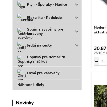
Plyn - Šporaky - Hadice
Elektrika - Redukcie
Moderni
Solárne systémy pre
aktualiz
karavany
Jedlá na cesty
30,87
25,10 €
Doplnky pre domácich
maznáčikov
Okná pre karavany
Náhradné diely
Novinky