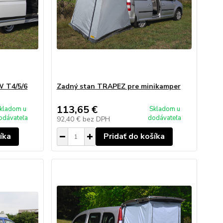
W T4/5/6
Zadný stan TRAPEZ pre minikamper
113,65 €
kladom u
Skladom u
odávateľa
dodávateľa
92,40 €
bez DPH
íka
Pridať do košíka