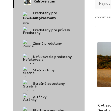
Kufrový stan
Najnov
Predstany pre
Zobrazuje
autokaravany
Predstany pre prívesy
Zimné predstany
Nafukovacie predstany
Slečné clony
Strešné autostany
Altánky
Kryt za
Plachty a podlahy
Ducato