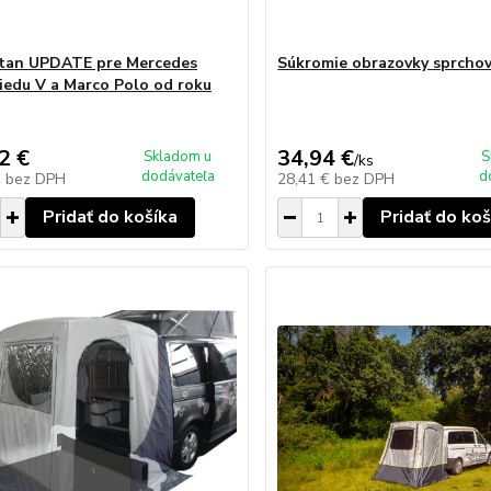
tan UPDATE pre Mercedes
Súkromie obrazovky sprchov
riedu V a Marco Polo od roku
2 €
34,94 €
Skladom u
S
/
ks
dodávateľa
d
€
bez DPH
28,41 €
bez DPH
Pridať do košíka
Pridať do koš