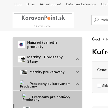
Blog
O nás
Ako nakupovať
Požičovňa karavanov
Obch
Úvod
M
Najpredávanejšie
produkty
Kufr
Markízy - Predstany -
Stany
Cena:
Markízy pre karavany
Predstany ku karavanom
Skl
Predstany pre dodávky