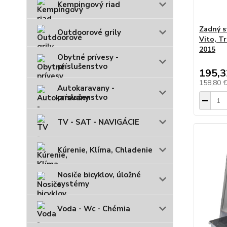
Kempingový riad
Zadný s
Outdoorové grily
Vito, T
2015
Obytné prívesy -
príslušenstvo
195,3
158,80 
Autokaravany -
príslušenstvo
TV - SAT - NAVIGÁCIE
Kúrenie, Klíma, Chladenie
Nosiče bicyklov, úložné
systémy
Voda - Wc - Chémia