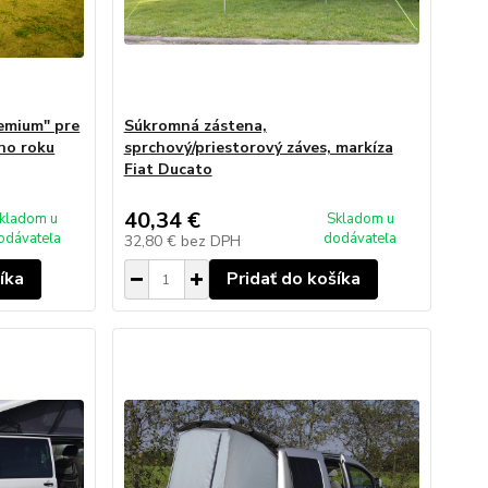
emium" pre
Súkromná zástena,
ho roku
sprchový/priestorový záves, markíza
Fiat Ducato
40,34 €
kladom u
Skladom u
odávateľa
dodávateľa
32,80 €
bez DPH
íka
Pridať do košíka