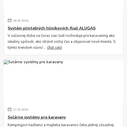
16
.
10
.
2024
Systém plniteľných hliníkových fliaš ALUGAS
V súčasnej dobe sa čoraz viac ľudí rozhoduje pre karavaning ako
ideálny spôsob, ako stráviť voľný čas a objavovať nové miesta. S
týmto trendom súvisí ...
čítať celé
17
.
10
.
2023
Solárne systémy pre karavany
Kempingoví nadšenci a majitelia karavanov čelia jednej zásadnej