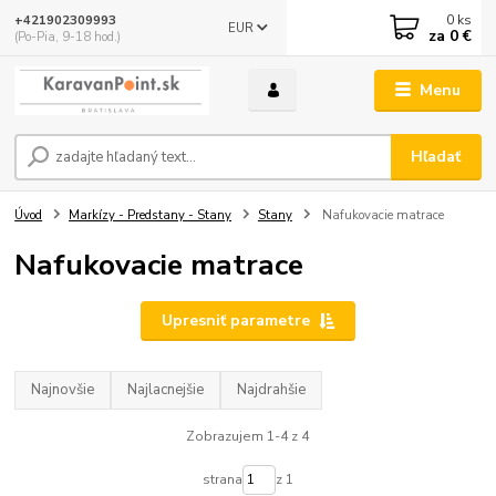
0
ks
+421902309993
EUR
za
0 €
(Po-Pia, 9-18 hod.)
Menu
Hľadať
Úvod
Markízy - Predstany - Stany
Stany
Nafukovacie matrace
Nafukovacie matrace
Upresniť parametre
Najnovšie
Najlacnejšie
Najdrahšie
Zobrazujem 1-4 z 4
strana
z 1