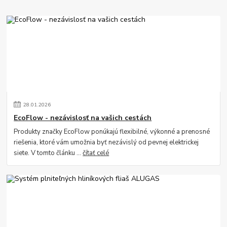
28
.
01
.
2026
EcoFlow - nezávislosť na vašich cestách
Produkty značky EcoFlow ponúkajú flexibilné, výkonné a prenosné
riešenia, ktoré vám umožnia byť nezávislý od pevnej elektrickej
siete. V tomto článku ...
čítať celé