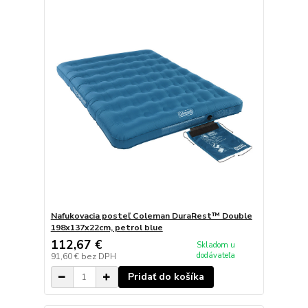
Nafukovacia posteľ Coleman DuraRest™ Double
198x137x22cm, petrol blue
112,67 €
Skladom u
dodávateľa
91,60 €
bez DPH
Pridať do košíka