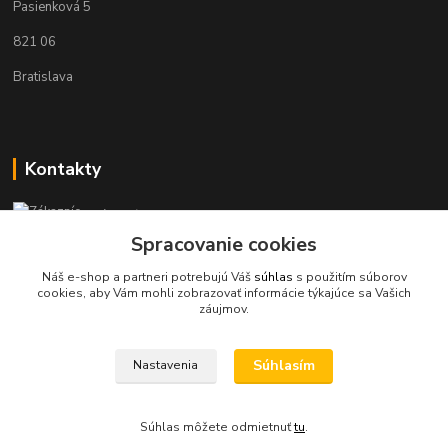
Pasienková 5
821 06
Bratislava
Kontakty
Zákaznícka podpora KaravanPoint
+421902309993
Spracovanie cookies
(Po-Pia, 9-18 hod.)
Náš e-shop a partneri potrebujú Váš
súhlas
s použitím súborov
cookies, aby Vám mohli zobrazovať informácie týkajúce sa Vašich
info@karavanpoint.sk
záujmov.
Súhlasím
Nastavenia
Súhlas môžete odmietnuť
tu
.
Vytvorené na
Eshop-rychlo.sk