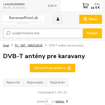
0
ks
+421902309993
EUR
za
0 €
(Po-Pia, 9-18 hod.)
Menu
Hľadať
Úvod
TV - SAT - NAVIGÁCIE
DVB-T antény pre karavany
DVB-T antény pre karavany
Upresniť parametre
Najnovšie
Najlacnejšie
Najdrahšie
Zobrazujem 1-20 z 31
strana
z 2
ďalšie