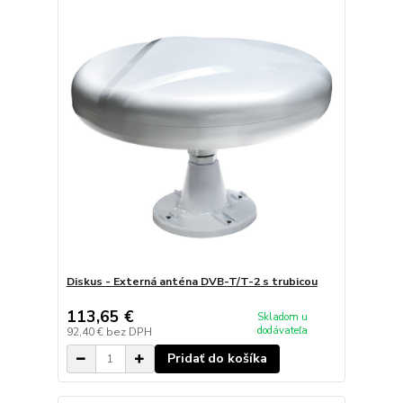
Diskus - Externá anténa DVB-T/T-2 s trubicou
113,65 €
Skladom u
dodávateľa
92,40 €
bez DPH
Pridať do košíka