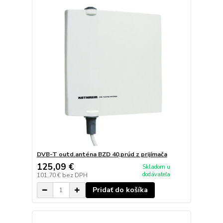
DVB-T outd.anténa BZD 40,prúd z prijímača
125,09 €
Skladom u
dodávateľa
101,70 €
bez DPH
Pridať do košíka