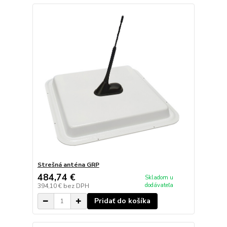
Strešná anténa GRP
484,74 €
Skladom u
dodávateľa
394,10 €
bez DPH
Pridať do košíka