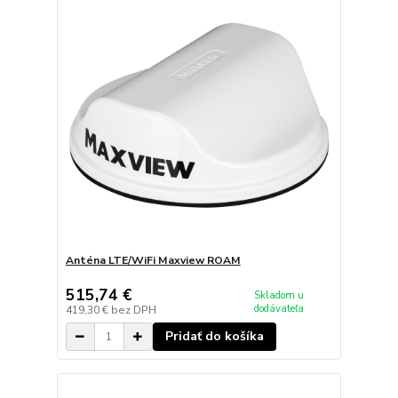
Anténa LTE/WiFi Maxview ROAM
515,74 €
Skladom u
dodávateľa
419,30 €
bez DPH
Pridať do košíka