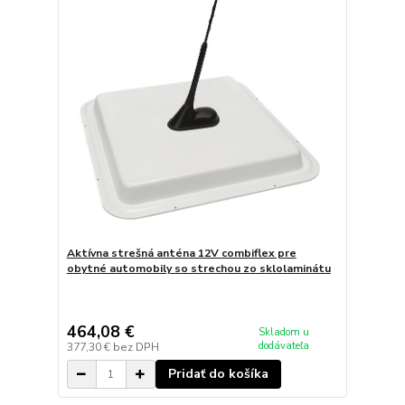
Aktívna strešná anténa 12V combiflex pre
obytné automobily so strechou zo sklolaminátu
464,08 €
Skladom u
dodávateľa
377,30 €
bez DPH
Pridať do košíka