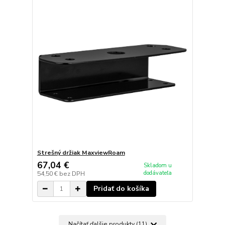
Strešný držiak MaxviewRoam
67,04 €
Skladom u
dodávateľa
54,50 €
bez DPH
Pridať do košíka
Načítať ďalšie produkty (11)