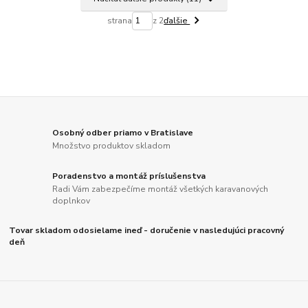
strana
z 2
ďalšie
Osobný odber priamo v Bratislave
Množstvo produktov skladom
Poradenstvo a montáž príslušenstva
Radi Vám zabezpečíme montáž všetkých karavanových
doplnkov
Tovar skladom odosielame ineď - doručenie v nasledujúci pracovný
deň