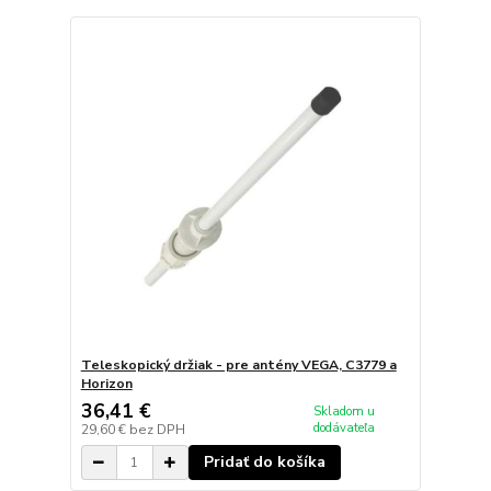
Teleskopický držiak - pre antény VEGA, C3779 a
Horizon
36,41 €
Skladom u
dodávateľa
29,60 €
bez DPH
Pridať do košíka