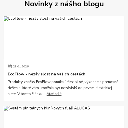
Novinky z nášho blogu
28
.
01
.
2026
EcoFlow - nezávislosť na vašich cestách
Produkty značky EcoFlow ponúkajú flexibilné, výkonné a prenosné
riešenia, ktoré vám umožnia byť nezávislý od pevnej elektrickej
siete. V tomto článku ...
čítať celé