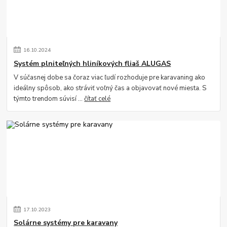
16
.
10
.
2024
Systém plniteľných hliníkových fliaš ALUGAS
V súčasnej dobe sa čoraz viac ľudí rozhoduje pre karavaning ako
ideálny spôsob, ako stráviť voľný čas a objavovať nové miesta. S
týmto trendom súvisí ...
čítať celé
17
.
10
.
2023
Solárne systémy pre karavany