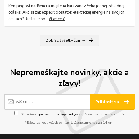
Kempingoví nadšenci a majitelia karavanov čelia jednej zásadnej
otázke: Ako si zabezpečiť dostatok elektrickej energie na svojich
cestách? Riešenie sp...
čítať celé
Zobraziť všetky články
Nepremeškajte novinky, akcie a
zľavy!
Prihlásiť sa
Súhlasím so
spracovaním osobných údajov
za účelom zasielania newslettera.
Môžete sa kedykoľvek odhlásiť. Zasielame raz za 14 dní.