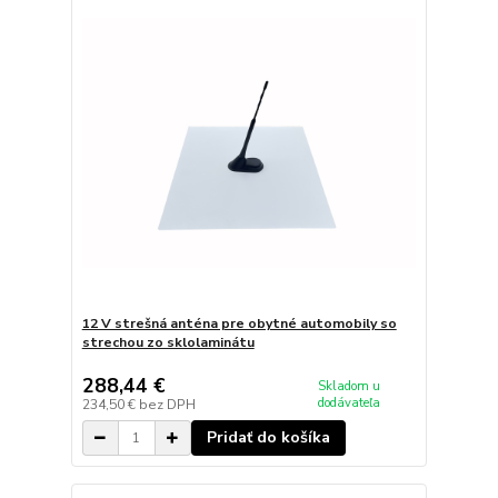
12 V strešná anténa pre obytné automobily so
strechou zo sklolaminátu
288,44 €
Skladom u
dodávateľa
234,50 €
bez DPH
Pridať do košíka