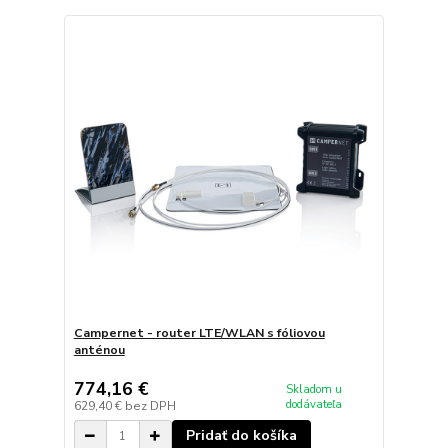
Campernet - router LTE/WLAN s fóliovou
anténou
774,16 €
Skladom u
dodávateľa
629,40 €
bez DPH
Pridať do košíka