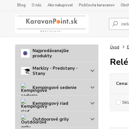
Blog
O nás
Ako nakupovať
Požičovňa karavanov
Obch
Úvod
E
Najpredávanejšie
produkty
Relé
Markízy - Predstany -
Stany
Cena:
Kempingové sedenie
Skl
Kempingový riad
Outdoorové grily