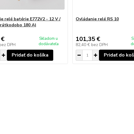
e relé batérie E772V2 - 12 V /
Ovládanie relé RS 10
krátkodobo 180 A)
 €
101,35 €
Skladom u
S
dodávateľa
d
bez DPH
82,40 €
bez DPH
Pridať do košíka
Pridať do koš