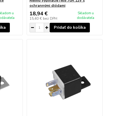
té
Reimo vypínacie relé 70A 12V s
ochrannými diódami
18,94 €
kladom u
Skladom u
odávateľa
dodávateľa
15,40 €
bez DPH
íka
Pridať do košíka