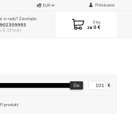
Prihlásenie
EUR
e si rady? Zavolajte.
0
ks
902309993
za
0 €
a, 9-18 hod.)
Do
€
P produkt