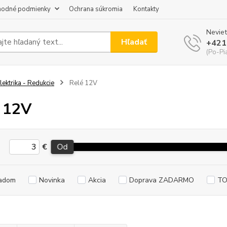
odné podmienky
Ochrana súkromia
Kontakty
Neviet
Hľadať
+421
(Po-Pi
lektrika - Redukcie
Relé 12V
 12V
€
Od
adom
Novinka
Akcia
Doprava ZADARMO
TO