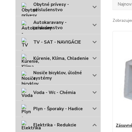
Najnov
Obytné prívesy -
príslušenstvo
Zobrazuje
Autokaravany -
príslušenstvo
TV - SAT - NAVIGÁCIE
Kúrenie, Klíma, Chladenie
Nosiče bicyklov, úložné
systémy
Voda - Wc - Chémia
Plyn - Šporaky - Hadice
Elektrika - Redukcie
Zásuvné