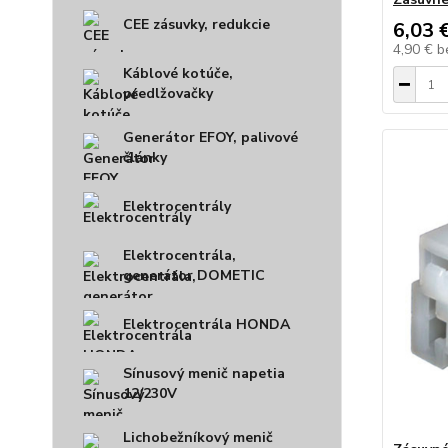
CEE zásuvky, redukcie
6,03 
4,90 €
b
Káblové kotúče,
predlžovačky
Generátor EFOY, palivové
články
Elektrocentrály
Elektrocentrála,
generátor DOMETIC
Elektrocentrála HONDA
Sínusový menič napetia
12/230V
Lichobežníkový menič