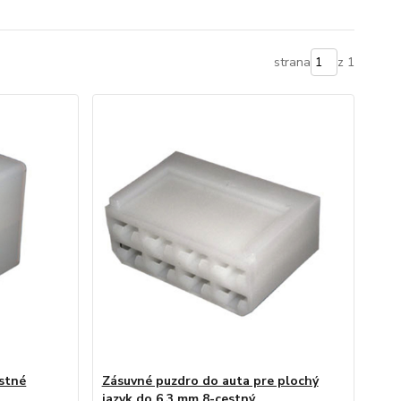
strana
z 1
stné
Zásuvné puzdro do auta pre plochý
jazyk do 6,3 mm 8-cestný