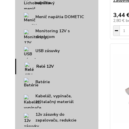
Zásuvné
napätia
3,44 
Menič napätia DOMETIC
2,80 €
b
Monitoring 12V s
displejom
USB zásuvky
Relé 12V
Batérie
Kabeláž, vypínače,
inštalačný materiál
12v zásuvky do
zapalovaču, redukcie