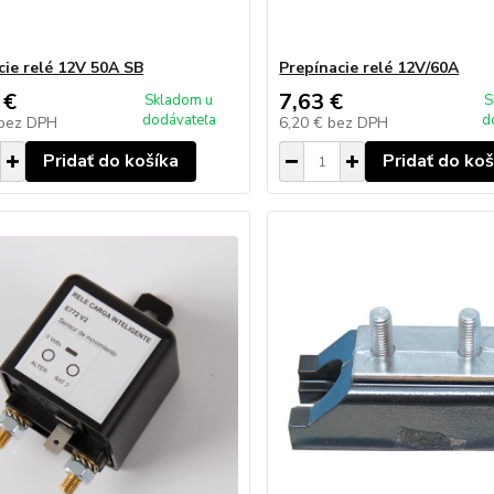
cie relé 12V 50A SB
Prepínacie relé 12V/60A
 €
7,63 €
Skladom u
S
dodávateľa
d
bez DPH
6,20 €
bez DPH
Pridať do košíka
Pridať do koš