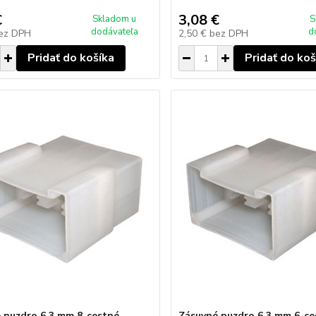
€
3,08 €
Skladom u
S
dodávateľa
d
ez DPH
2,50 €
bez DPH
Pridať do košíka
Pridať do koš
 puzdro 6,3 mm 8-cestné
Zásuvné puzdro 6,3 mm 6-ce