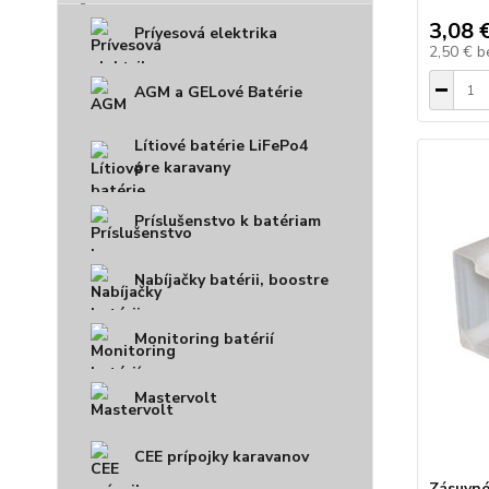
3,08 
Prívesová elektrika
2,50 €
b
AGM a GELové Batérie
Lítiové batérie LiFePo4
pre karavany
Príslušenstvo k batériam
Nabíjačky batérii, boostre
Monitoring batérií
Mastervolt
CEE prípojky karavanov
Zásuvné