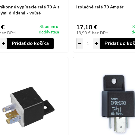
ýkonné vypínacie relé 70 A s
Izolačné relé 70 Ampér
ými diódami - voľné
 €
17,10 €
Skladom u
S
dodávateľa
d
bez DPH
13,90 €
bez DPH
Pridať do košíka
Pridať do koš