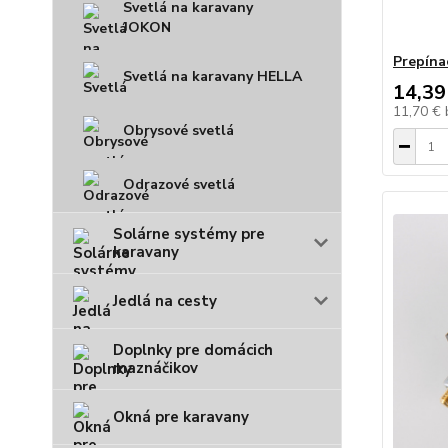
Svetlá na karavany
JOKON
Prepína
Svetlá na karavany HELLA
14,39
11,70 €
Obrysové svetlá
Odrazové svetlá
Solárne systémy pre
karavany
Jedlá na cesty
Doplnky pre domácich
maznáčikov
Okná pre karavany