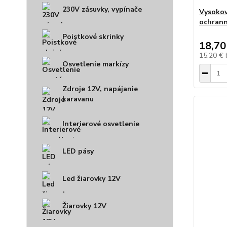
230V zásuvky, vypínače
Vysokov
ochrann
Poistkové skrinky
18,70
15,20 €
Osvetlenie markízy
Zdroje 12V, napájanie
karavanu
Interierové osvetlenie
LED pásy
Led žiarovky 12V
Žiarovky 12V