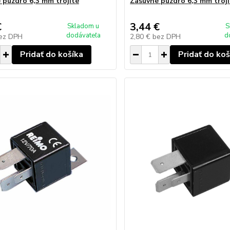
 puzdro 6,3 mm trojité
Zásuvné puzdro 6,3 mm troji
€
3,44 €
Skladom u
S
dodávateľa
d
ez DPH
2,80 €
bez DPH
Pridať do košíka
Pridať do koš