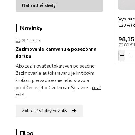
Náhradné diely
Vypínaci
120 A (
Novinky
98,15
29.11.2023
79,80 €
Zazimovanie karavanu a posezónna
údržba
Ako zazimovať autokaravan po sezóne
Zazimovanie autokaravanu je kritickým
krokom pre zachovanie jeho stavu a
predĺženie jeho životnosti. Správne...
čítať
celé
Zobraziť všetky novinky
Blog