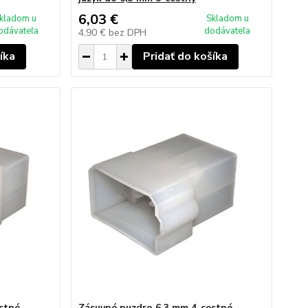
6,03 €
kladom u
Skladom u
odávateľa
dodávateľa
4,90 €
bez DPH
íka
Pridať do košíka
stné
Zásuvné puzdro 6,3 mm 4-cestné