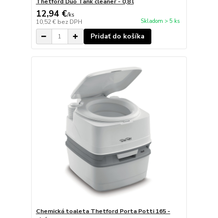
Thetford Duo Tank cleaner - 0,8 l
12,94 €
/
ks
Skladom > 5 ks
10,52 €
bez DPH
Pridať do košíka
Chemická toaleta Thetford Porta Potti 165 -