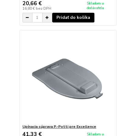
20,66 €
Skladom u
dodávateľa
16,80 €
bez DPH
Pridať do košíka
Upínacia súprava P.-Potti pre Excellence
41,33 €
Skladom u