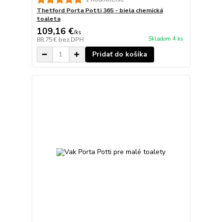
Thetford Porta Potti 365 - biela chemická
toaleta
109,16 €
/
ks
Skladom 4 ks
88,75 €
bez DPH
Pridať do košíka