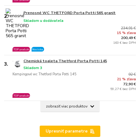
TOP produkt
Prenosné WC THETFORD Porta Potti 565 granit
2.
Skladom u dodávateľa
234,91 €
15 % zľava
200,49 €
163 € bez DPH
TOP produkt
Novinka
Chemická toaleta Thetford Porta Potti 145
3.
Skladom 3
Kempingové wc Thetford Porta Potti 145
92 €
21 % zľava
72,90 €
59,27 € bez DPH
TOP produkt
zobraziť viac produktov
Upresniť parametre