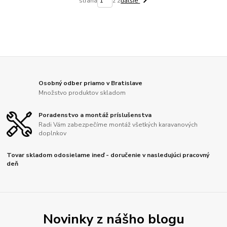
strana
z 2
ďalšie
Osobný odber priamo v Bratislave
Množstvo produktov skladom
Poradenstvo a montáž príslušenstva
Radi Vám zabezpečíme montáž všetkých karavanových
doplnkov
Tovar skladom odosielame ineď - doručenie v nasledujúci pracovný
deň
Novinky z nášho blogu