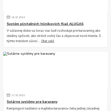
16
.
10
.
2024
Systém plniteľných hliníkových fliaš ALUGAS
V súčasnej dobe sa čoraz viac ľudí rozhoduje pre karavaning ako
ideálny spôsob, ako stráviť voľný čas a objavovať nové miesta. S
týmto trendom súvisí ...
čítať celé
17
.
10
.
2023
Solárne systémy pre karavany
Kempingoví nadšenci a majitelia karavanov čelia jednej zásadnej