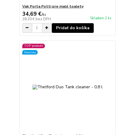
Vak Porta Potti pre malé toalety
34,69 €
/
ks
Skladom 2 ks
28,20 €
bez DPH
Pridať do košíka
TOP produkt
Novinka