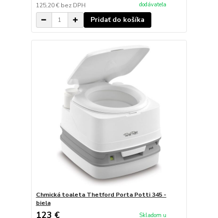
dodávateľa
125,20 €
bez DPH
Pridať do košíka
Chmická toaleta Thetford Porta Potti 345 -
biela
123 €
Skladom u