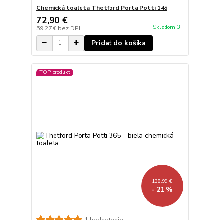
Chemická toaleta Thetford Porta Potti 145
72,90 €
Skladom 3
59,27 €
bez DPH
Pridať do košíka
TOP produkt
138,99 €
- 21 %
1 hodnotenie