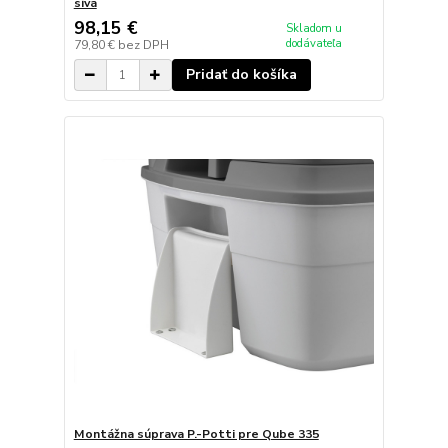
sivá
98,15 €
Skladom u
dodávateľa
79,80 €
bez DPH
Pridať do košíka
Montážna súprava P.-Potti pre Qube 335