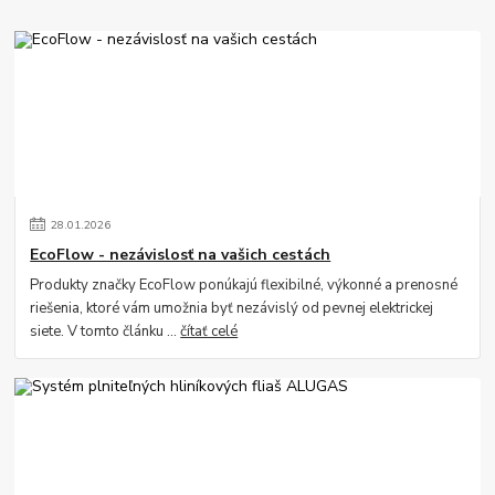
28
.
01
.
2026
EcoFlow - nezávislosť na vašich cestách
Produkty značky EcoFlow ponúkajú flexibilné, výkonné a prenosné
riešenia, ktoré vám umožnia byť nezávislý od pevnej elektrickej
siete. V tomto článku ...
čítať celé