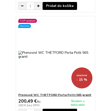
Pridať do košíka
TOP produkt
Novinka
234,91 €
- 15 %
Prenosné WC THETFORD Porta Potti 565 granit
200,49 €
Skladom u
/
ks
dodávateľa
163 €
bez DPH