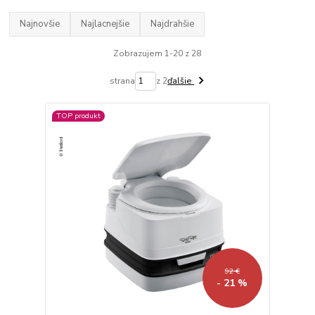
Najnovšie
Najlacnejšie
Najdrahšie
Zobrazujem 1-20 z 28
strana
z 2
ďalšie
TOP produkt
92 €
- 21 %