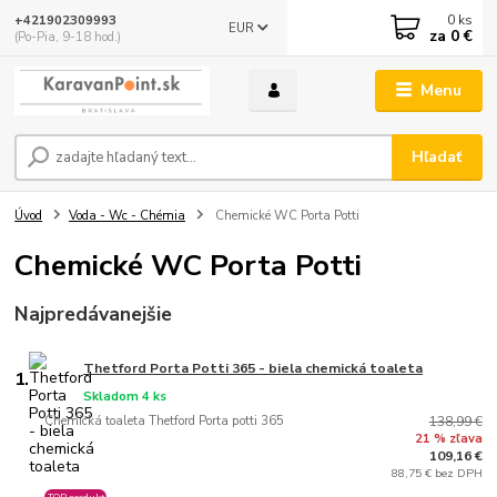
0
ks
+421902309993
EUR
za
0 €
(Po-Pia, 9-18 hod.)
Menu
Hľadať
Úvod
Voda - Wc - Chémia
Chemické WC Porta Potti
Chemické WC Porta Potti
Najpredávanejšie
Thetford Porta Potti 365 - biela chemická toaleta
1.
Skladom 4 ks
Chemická toaleta Thetford Porta potti 365
138,99 €
21 % zľava
109,16 €
88,75 € bez DPH