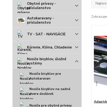
Najnov
Obytné prívesy -
príslušenstvo
Zobrazuje
Autokaravany -
príslušenstvo
TV - SAT - NAVIGÁCIE
Kúrenie, Klíma, Chladenie
Nosiče bicyklov, úložné
systémy
Nosiče bicyklov pre
Autokaravan
Nosiče bicyklov na zadné
dvere dodávok
Adaptér
Nosiče pre obytné prívesy