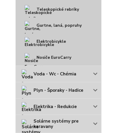
Teleskopické rebríky
Gurtne, laná, popruhy
Elektrobicykle
Nosiče EuroCarry
Voda - Wc - Chémia
Plyn - Šporaky - Hadice
Elektrika - Redukcie
Solárne systémy pre
karavany