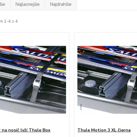
šie
Najlacnejšie
Najdrahšie
m 1-4 z 4
 na nosič lyží Thule Box
Thule Motion 3 XL čierna