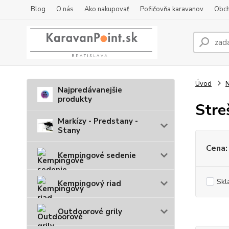
Blog
O nás
Ako nakupovať
Požičovňa karavanov
Obch
Úvod
N
Najpredávanejšie
produkty
Stre
Markízy - Predstany -
Stany
Cena:
Kempingové sedenie
Skl
Kempingový riad
Outdoorové grily