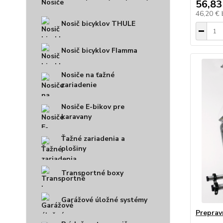
56,83
46,20 €
Nosič bicyklov THULE
Nosič bicyklov FIamma
Nosiče na ťažné
zariadenie
Nosiče E-bikov pre
karavany
Ťažné zariadenia a
plošiny
Transportné boxy
Garážové úložné systémy
Preprav