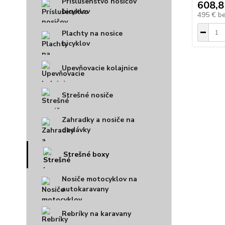
Príslušenstvo nosičov
608,8
bicyklov
495 €
b
Plachty na nosice
bicyklov
Upevňovacie kolajnice
Strešné nosiče
Zahradky a nosiče na
dodávky
Strešné boxy
Nosiče motocyklov na
autokaravany
Rebríky na karavany