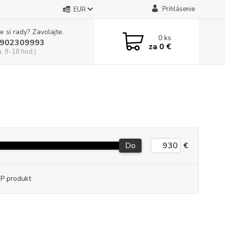
Prihlásenie
EUR
e si rady? Zavolajte.
0
ks
902309993
za
0 €
a, 9-18 hod.)
Do
€
P produkt