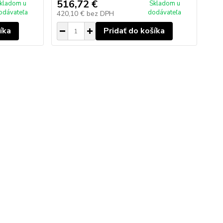
516,72 €
kladom u
Skladom u
odávateľa
dodávateľa
420,10 €
bez DPH
íka
Pridať do košíka