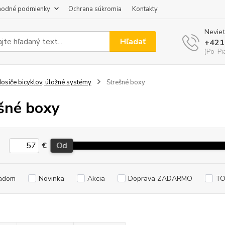
odné podmienky
Ochrana súkromia
Kontakty
Neviet
Hľadať
+421
(Po-Pi
osiče bicyklov, úložné systémy
Strešné boxy
šné boxy
€
Od
adom
Novinka
Akcia
Doprava ZADARMO
TO