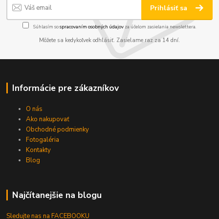
Prihlásiť sa
Súhlasím so
spracovaním osobných údajov
za účelom zasielania newslettera.
Môžete sa kedykoľvek odhlásiť. Zasielame raz za 14 dní.
Informácie pre zákazníkov
O nás
Ako nakupovať
Obchodné podmienky
Fotogaléria
Kontakty
Blog
Najčítanejšie na blogu
Sledujte nas na FACEBOOKU