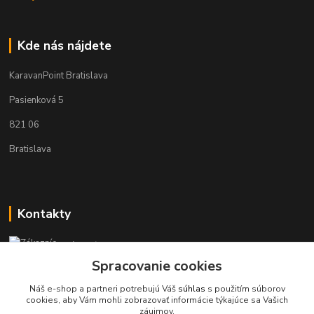
Kde nás nájdete
KaravanPoint Bratislava
Pasienková 5
821 06
Bratislava
Kontakty
Zákaznícka podpora KaravanPoint
+421902309993
Spracovanie cookies
(Po-Pia, 9-18 hod.)
Náš e-shop a partneri potrebujú Váš
súhlas
s použitím súborov
cookies, aby Vám mohli zobrazovať informácie týkajúce sa Vašich
info@karavanpoint.sk
záujmov.