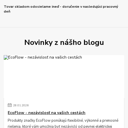
Tovar skladom odosielame ineď - doručenie v nasledujúci pracovný
deň
Novinky z nášho blogu
28
.
01
.
2026
EcoFlow - nezávislosť na vašich cestách
Produkty značky EcoFlow ponúkajú flexibilné, výkonné a prenosné
riešenia, ktoré vám umožnia byť nezávislý od pevnej elektrickej