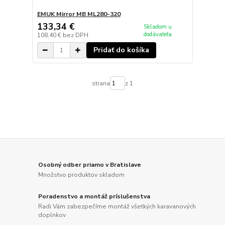
EMUK Mirror MB ML280-320
133,34 €
Skladom u
dodávateľa
108,40 €
bez DPH
Pridať do košíka
strana
z 1
Osobný odber priamo v Bratislave
Množstvo produktov skladom
Poradenstvo a montáž príslušenstva
Radi Vám zabezpečíme montáž všetkých karavanových
doplnkov