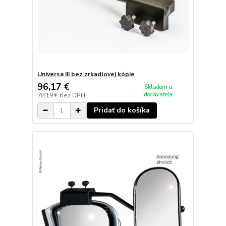
Universa III bez zrkadlovej kópie
96,17 €
Skladom u
dodávateľa
78,19 €
bez DPH
Pridať do košíka