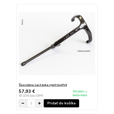
Špeciálna zastávka rightGolfVII
57,93 €
Skladom u
dodávateľa
47,10 €
bez DPH
Pridať do košíka