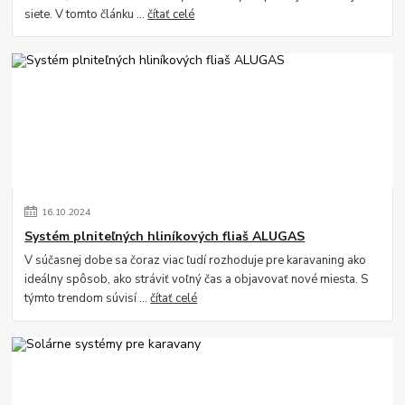
siete. V tomto článku ...
čítať celé
16
.
10
.
2024
Systém plniteľných hliníkových fliaš ALUGAS
V súčasnej dobe sa čoraz viac ľudí rozhoduje pre karavaning ako
ideálny spôsob, ako stráviť voľný čas a objavovať nové miesta. S
týmto trendom súvisí ...
čítať celé