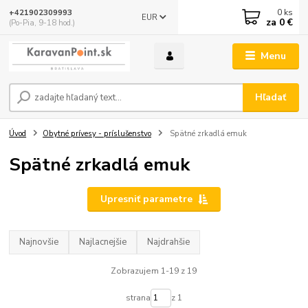
0
ks
+421902309993
EUR
za
0 €
(Po-Pia, 9-18 hod.)
Menu
Hľadať
Úvod
Obytné prívesy - príslušenstvo
Spätné zrkadlá emuk
Spätné zrkadlá emuk
Upresniť parametre
Najnovšie
Najlacnejšie
Najdrahšie
Zobrazujem 1-19 z 19
strana
z 1