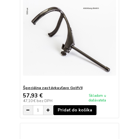
Špeciálna zastávka.vľavo GolfVII
57,93 €
Skladom u
dodávateľa
47,10 €
bez DPH
Pridať do košíka