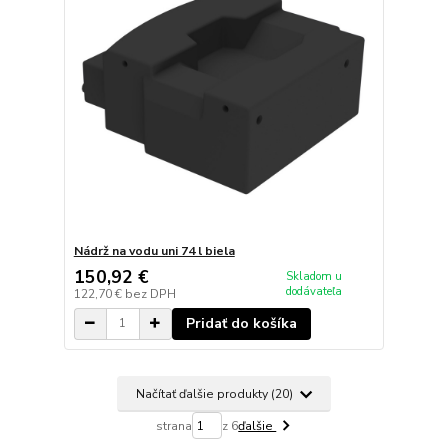
Nádrž na vodu uni 74 l biela
150,92 €
Skladom u
dodávateľa
122,70 €
bez DPH
Pridať do košíka
Načítať ďalšie produkty (20)
strana
z 6
ďalšie