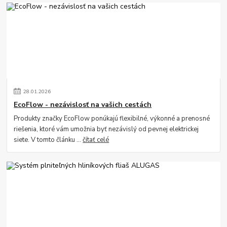
28
.
01
.
2026
EcoFlow - nezávislosť na vašich cestách
Produkty značky EcoFlow ponúkajú flexibilné, výkonné a prenosné
riešenia, ktoré vám umožnia byť nezávislý od pevnej elektrickej
siete. V tomto článku ...
čítať celé