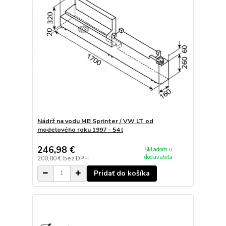
Nádrž na vodu MB Sprinter / VW LT od
modelového roku 1997 - 54 l
246,98 €
Skladom u
dodávateľa
200,80 €
bez DPH
Pridať do košíka