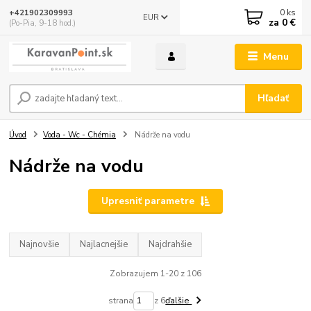
0
ks
+421902309993
EUR
za
0 €
(Po-Pia, 9-18 hod.)
Menu
Hľadať
Úvod
Voda - Wc - Chémia
Nádrže na vodu
Nádrže na vodu
Upresniť parametre
Najnovšie
Najlacnejšie
Najdrahšie
Zobrazujem 1-20 z 106
strana
z 6
ďalšie