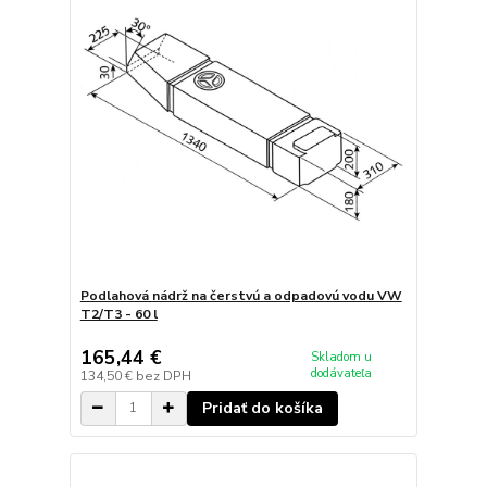
Podlahová nádrž na čerstvú a odpadovú vodu VW
T2/T3 - 60 l
165,44 €
Skladom u
dodávateľa
134,50 €
bez DPH
Pridať do košíka