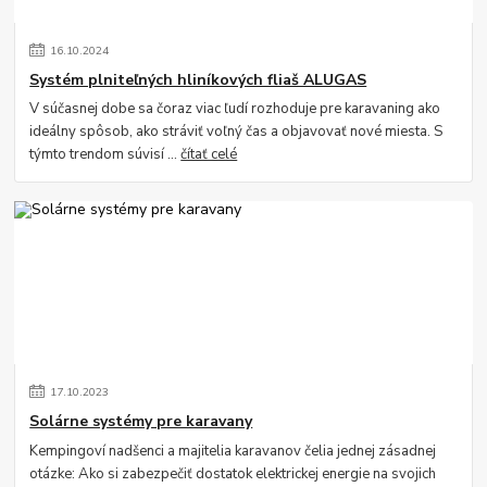
16
.
10
.
2024
Systém plniteľných hliníkových fliaš ALUGAS
V súčasnej dobe sa čoraz viac ľudí rozhoduje pre karavaning ako
ideálny spôsob, ako stráviť voľný čas a objavovať nové miesta. S
týmto trendom súvisí ...
čítať celé
17
.
10
.
2023
Solárne systémy pre karavany
Kempingoví nadšenci a majitelia karavanov čelia jednej zásadnej
otázke: Ako si zabezpečiť dostatok elektrickej energie na svojich