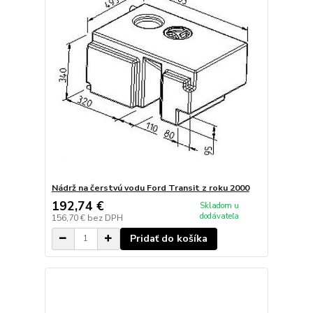
Nádrž na čerstvú vodu Ford Transit z roku 2000
192,74 €
Skladom u
dodávateľa
156,70 €
bez DPH
Pridať do košíka