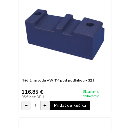
Nádrž na vodu VW T4 pod podlahou - 32 l
116,85 €
Skladom u
dodávateľa
95 €
bez DPH
Pridať do košíka