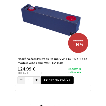
148,83 €
- 16 %
Nádrž na čerstvú vodu Reimo VW T6 / T5 a T4 od
modelového roku 7/90 - EV 1106
124,99 €
Skladom u
dodávateľa
101,62 €
bez DPH
Pridať do košíka