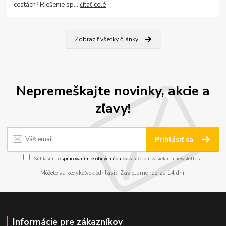
cestách? Riešenie sp...
čítať celé
Zobraziť všetky články
Nepremeškajte novinky, akcie a
zľavy!
Prihlásiť sa
Súhlasím so
spracovaním osobných údajov
za účelom zasielania newslettera.
Môžete sa kedykoľvek odhlásiť. Zasielame raz za 14 dní.
Informácie pre zákazníkov