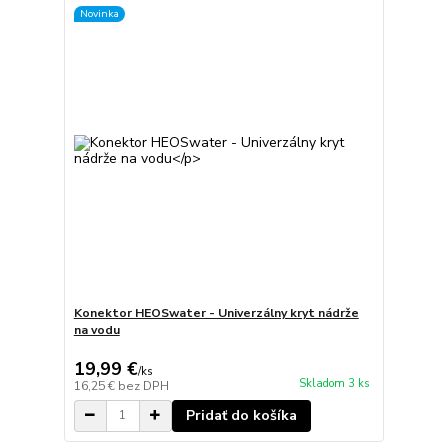
Novinka
Konektor HEOSwater - Univerzálny kryt nádrže
na vodu
19,99 €
/
ks
Skladom 3 ks
16,25 €
bez DPH
Pridať do košíka