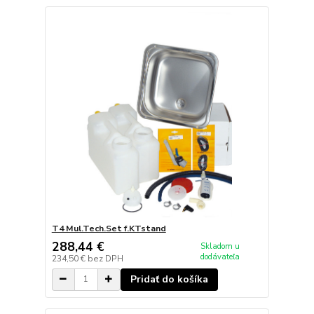
T4 Mul.Tech.Set f.KTstand
288,44 €
Skladom u
dodávateľa
234,50 €
bez DPH
Pridať do košíka