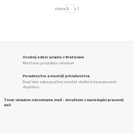
strana
z 1
Osobný odber priamo v Bratislave
Množstvo produktov skladom
Poradenstvo a montáž príslušenstva
Radi Vám zabezpečíme montáž všetkých karavanových
doplnkov
Tovar skladom odosielame ineď - doručenie v nasledujúci pracovný
deň