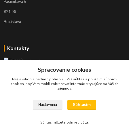
Pasienková 5
821 06
Bratislava
Kontakty
Zákaznícka podpora KaravanPoint
+421902309993
Spracovanie cookies
(Po-Pia, 9-18 hod.)
Náš e-shop a partneri potrebujú Váš
súhlas
s použitím súborov
cookies, aby Vám mohli zobrazovať informácie týkajúce sa Vašich
info@karavanpoint.sk
záujmov.
Súhlasím
Nastavenia
Súhlas môžete odmietnuť
tu
.
Vytvorené na
Eshop-rychlo.sk