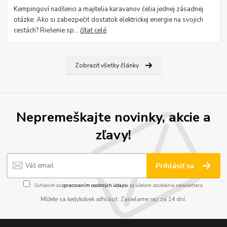
Kempingoví nadšenci a majitelia karavanov čelia jednej zásadnej
otázke: Ako si zabezpečiť dostatok elektrickej energie na svojich
cestách? Riešenie sp...
čítať celé
Zobraziť všetky články
Nepremeškajte novinky, akcie a
zľavy!
Prihlásiť sa
Súhlasím so
spracovaním osobných údajov
za účelom zasielania newslettera.
Môžete sa kedykoľvek odhlásiť. Zasielame raz za 14 dní.