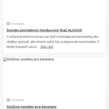
16
.
10
.
2024
Systém plniteľných hliníkových fliaš ALUGAS
V súčasnej dobe sa čoraz viac ľudí rozhoduje pre karavaning ako
ideálny spôsob, ako stráviť voľný čas a objavovať nové miesta. S
týmto trendom súvisí ...
čítať celé
17
.
10
.
2023
Solárne systémy pre karavany