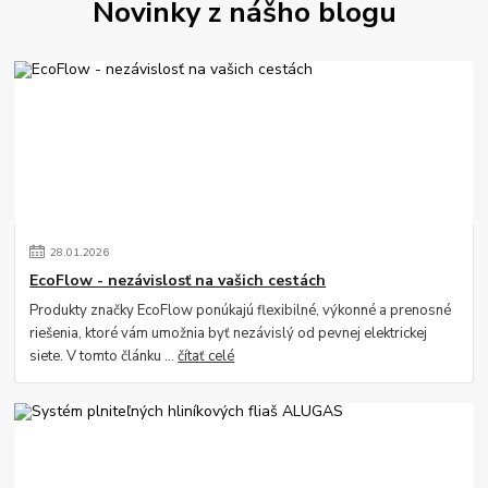
Novinky z nášho blogu
28
.
01
.
2026
EcoFlow - nezávislosť na vašich cestách
Produkty značky EcoFlow ponúkajú flexibilné, výkonné a prenosné
riešenia, ktoré vám umožnia byť nezávislý od pevnej elektrickej
siete. V tomto článku ...
čítať celé