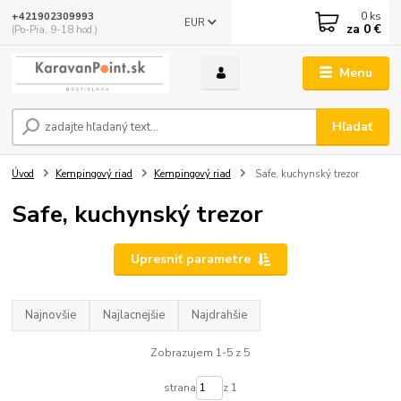
0
ks
+421902309993
EUR
za
0 €
(Po-Pia, 9-18 hod.)
Menu
Hľadať
Úvod
Kempingový riad
Kempingový riad
Safe, kuchynský trezor
Safe, kuchynský trezor
Upresniť parametre
Najnovšie
Najlacnejšie
Najdrahšie
Zobrazujem 1-5 z 5
strana
z 1