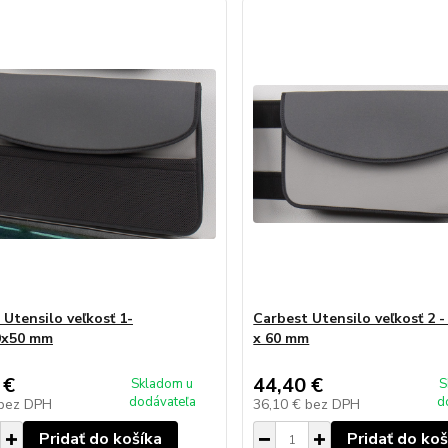
 Utensilo veľkosť 1-
Carbest Utensilo veľkosť 2 -
0x50 mm
x 60 mm
 €
44,40 €
Skladom u
S
dodávateľa
d
bez DPH
36,10 €
bez DPH
Pridať do košíka
Pridať do koš