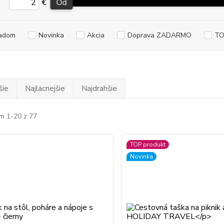
€
Od
adom
Novinka
Akcia
Doprava ZADARMO
TO
šie
Najlacnejšie
Najdrahšie
m 1-20 z 77
TOP produkt
Novinka