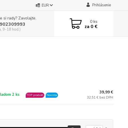
Prihlásenie
EUR
e si rady? Zavolajte.
0
ks
902309993
za
0 €
a, 9-18 hod.)
39,99 €
ladom 2 ks
TOP produkt
Novinka
32,51 € bez DPH