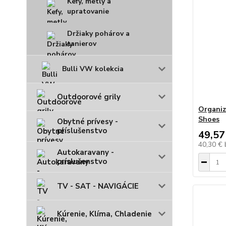
Kefy, metly a
upratovanie
Držiaky pohárov a
tanierov
Bulli VW kolekcia
Outdoorové grily
Organiz
Shoes
Obytné prívesy -
príslušenstvo
49,57
40,30 €
Autokaravany -
príslušenstvo
TV - SAT - NAVIGÁCIE
Kúrenie, Klíma, Chladenie