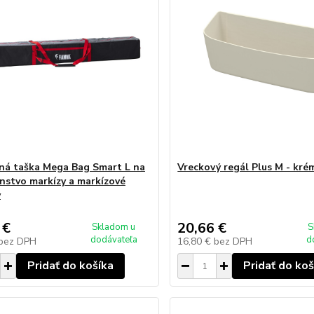
ná taška Mega Bag Smart L na
Vreckový regál Plus M - kré
enstvo markízy a markízové
y
 €
20,66 €
Skladom u
S
dodávateľa
d
bez DPH
16,80 €
bez DPH
Pridať do košíka
Pridať do koš