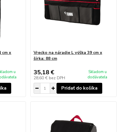
4 cm x
Vrecko na náradie L výška 39 cm x
šírka: 88 cm
35,18 €
kladom u
Skladom u
odávateľa
dodávateľa
28,60 €
bez DPH
íka
Pridať do košíka