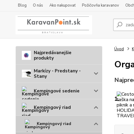
Blog
O nás
Ako nakupovať
Požičovňa karavanov
Obch
Úvod
K
Najpredávanejšie
produkty
Orga
Markízy - Predstany -
Stany
Najpre
Kempingové sedenie
1.
Kempingový riad
Kempingový riad