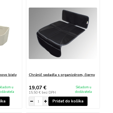
movo biely
Chránič sedadla s organizérom, čierny
19,07 €
kladom u
Skladom u
odávateľa
dodávateľa
15,50 €
bez DPH
íka
Pridať do košíka