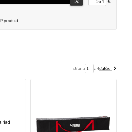
Do
€
P produkt
strana
z 4
ďalšie