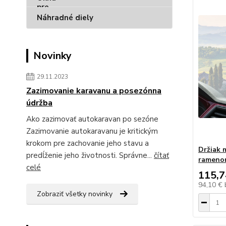
Náhradné diely
Novinky
29.11.2023
Zazimovanie karavanu a posezónna
údržba
Ako zazimovať autokaravan po sezóne
Zazimovanie autokaravanu je kritickým
krokom pre zachovanie jeho stavu a
Držiak 
predĺženie jeho životnosti. Správne...
čítať
rameno
celé
115,7
94,10 €
Zobraziť všetky novinky