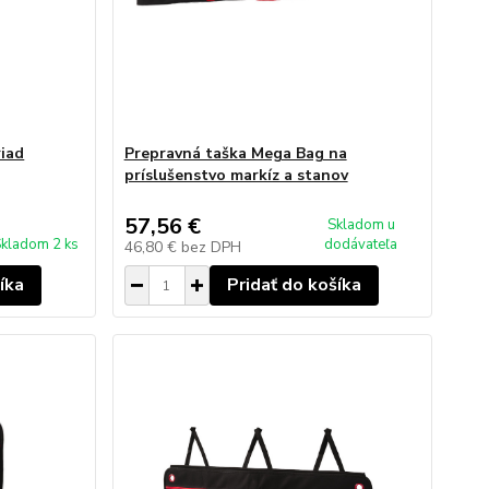
riad
Prepravná taška Mega Bag na
príslušenstvo markíz a stanov
57,56 €
Skladom u
kladom 2 ks
dodávateľa
46,80 €
bez DPH
íka
Pridať do košíka