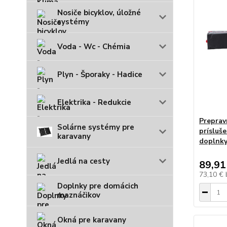
Nosiče bicyklov, úložné
systémy
Voda - Wc - Chémia
Plyn - Šporaky - Hadice
Elektrika - Redukcie
Preprav
Solárne systémy pre
prísluš
karavany
doplnk
Jedlá na cesty
89,91
73,10 €
Doplnky pre domácich
maznáčikov
Okná pre karavany