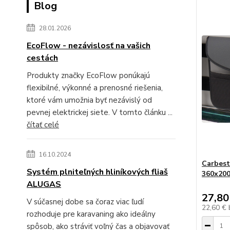
Blog
28.01.2026
EcoFlow - nezávislosť na vašich
cestách
Produkty značky EcoFlow ponúkajú
flexibilné, výkonné a prenosné riešenia,
ktoré vám umožnia byť nezávislý od
pevnej elektrickej siete. V tomto článku ...
čítať celé
16.10.2024
Carbest
Systém plniteľných hliníkových fliaš
360x20
ALUGAS
27,80
V súčasnej dobe sa čoraz viac ľudí
22,60 €
rozhoduje pre karavaning ako ideálny
spôsob, ako stráviť voľný čas a objavovať