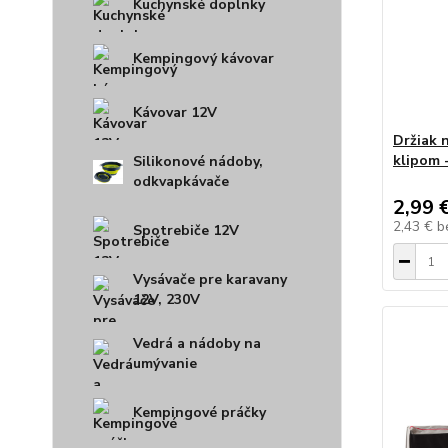
Kuchynské doplnky
Kempingový kávovar
Kávovar 12V
Držiak 
klipom -
Silikonové nádoby,
odkvapkávače
2,99 
2,43 €
b
Spotrebiče 12V
Vysávače pre karavany
12V, 230V
Vedrá a nádoby na
umývanie
Kempingové práčky