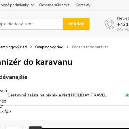
odné podmienky
Ochrana súkromia
Kontakty
Neviet
Hľadať
+421
(Po-Pi
empingový riad
Kempingový riad
Organizér do karavanu
nizér do karavanu
dávanejšie
Cestovná taška na piknik a riad HOLIDAY TRAVEL
Sk