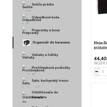
Sušiče prádla
Odpadkové koše
Prepravky a boxy
Organizér do karavanu
Mega Ba
prísluš
Vešiaky a háčiky
44,40
36,10 €
Protišmykové podložky
Safe, kuchynský trezor
Odvlhčovače do
karavanu