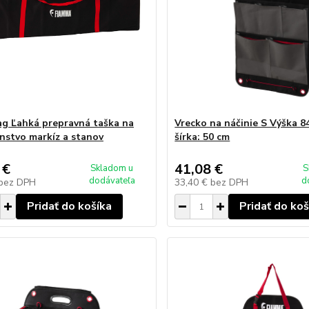
g Ľahká prepravná taška na
Vrecko na náčinie S Výška 8
enstvo markíz a stanov
šírka: 50 cm
 €
41,08 €
Skladom u
S
dodávateľa
d
bez DPH
33,40 €
bez DPH
Pridať do košíka
Pridať do koš