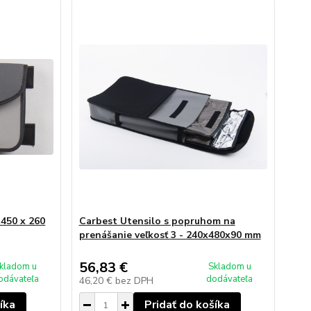
 450 x 260
Carbest Utensilo s popruhom na
prenášanie veľkosť 3 - 240x480x90 mm
56,83 €
kladom u
Skladom u
odávateľa
dodávateľa
46,20 €
bez DPH
íka
Pridať do košíka