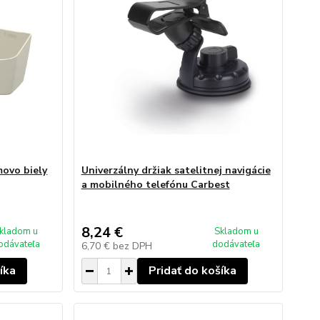
movo biely
Univerzálny držiak satelitnej navigácie
a mobilného telefónu Carbest
8,24 €
kladom u
Skladom u
odávateľa
dodávateľa
6,70 €
bez DPH
íka
Pridať do košíka