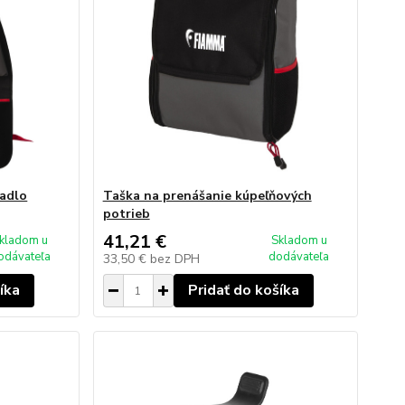
dadlo
Taška na prenášanie kúpeľňových
potrieb
41,21 €
kladom u
Skladom u
odávateľa
dodávateľa
33,50 €
bez DPH
íka
Pridať do košíka