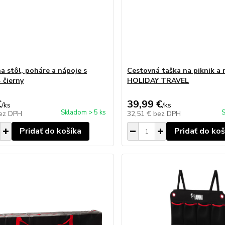
na stôl, poháre a nápoje s
Cestovná taška na piknik a 
 čierny
HOLIDAY TRAVEL
€
39,99 €
/
ks
/
ks
Skladom > 5 ks
S
ez DPH
32,51 €
bez DPH
Pridať do košíka
Pridať do koš