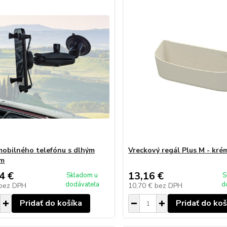
mobilného telefónu s dlhým
Vreckový regál Plus M - kré
m
4 €
13,16 €
Skladom u
S
dodávateľa
d
bez DPH
10,70 €
bez DPH
Pridať do košíka
Pridať do koš