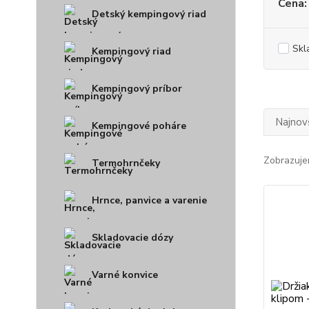
Cena:
Detský kempingový riad
Skl
Kempingový riad
Kempingový príbor
Najnov
Kempingové poháre
Zobrazuje
Termohrnčeky
Hrnce, panvice a varenie
Skladovacie dózy
Varné konvice