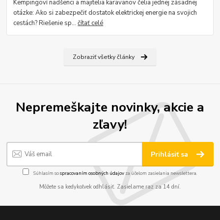
Kempingoví nadšenci a majitelia karavanov čelia jednej zásadnej
otázke: Ako si zabezpečiť dostatok elektrickej energie na svojich
cestách? Riešenie sp...
čítať celé
Zobraziť všetky články
Nepremeškajte novinky, akcie a
zľavy!
Prihlásiť sa
Súhlasím so
spracovaním osobných údajov
za účelom zasielania newslettera.
Môžete sa kedykoľvek odhlásiť. Zasielame raz za 14 dní.