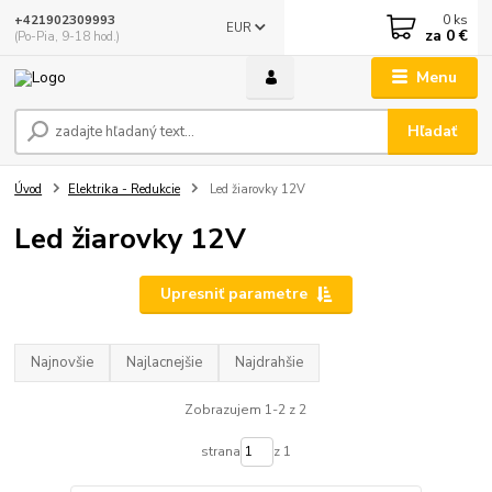
0
ks
+421902309993
EUR
za
0 €
(Po-Pia, 9-18 hod.)
Menu
Hľadať
Úvod
Elektrika - Redukcie
Led žiarovky 12V
Led žiarovky 12V
Upresniť parametre
Najnovšie
Najlacnejšie
Najdrahšie
Zobrazujem 1-2 z 2
strana
z 1