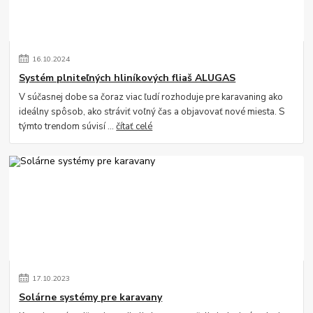
16
.
10
.
2024
Systém plniteľných hliníkových fliaš ALUGAS
V súčasnej dobe sa čoraz viac ľudí rozhoduje pre karavaning ako
ideálny spôsob, ako stráviť voľný čas a objavovať nové miesta. S
týmto trendom súvisí ...
čítať celé
17
.
10
.
2023
Solárne systémy pre karavany