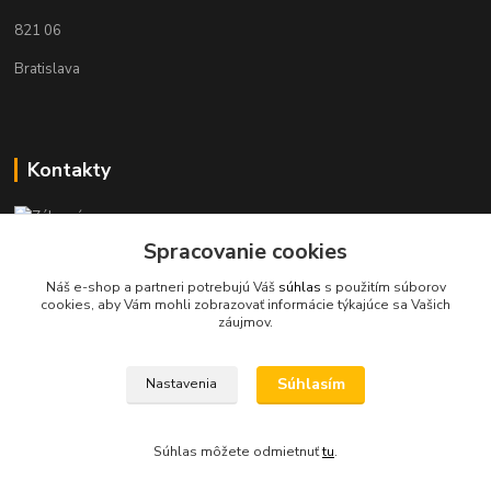
821 06
Bratislava
Kontakty
Zákaznícka podpora KaravanPoint
+421902309993
Spracovanie cookies
(Po-Pia, 9-18 hod.)
Náš e-shop a partneri potrebujú Váš
súhlas
s použitím súborov
cookies, aby Vám mohli zobrazovať informácie týkajúce sa Vašich
info@karavanpoint.sk
záujmov.
Súhlasím
Nastavenia
Súhlas môžete odmietnuť
tu
.
Vytvorené na
Eshop-rychlo.sk