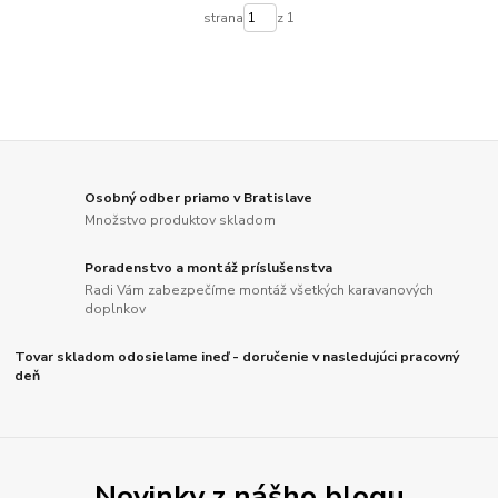
strana
z 1
Osobný odber priamo v Bratislave
Množstvo produktov skladom
Poradenstvo a montáž príslušenstva
Radi Vám zabezpečíme montáž všetkých karavanových
doplnkov
Tovar skladom odosielame ineď - doručenie v nasledujúci pracovný
deň
Novinky z nášho blogu