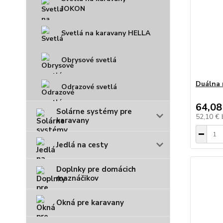
JOKON
Svetlá na karavany HELLA
Obrysové svetlá
Duálna 
Odrazové svetlá
64,08
Solárne systémy pre
52,10 €
karavany
Jedlá na cesty
Doplnky pre domácich
maznáčikov
Okná pre karavany