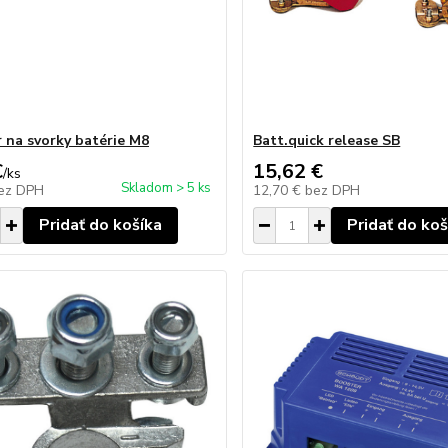
 na svorky batérie M8
Batt.quick release SB
€
15,62 €
/
ks
Skladom > 5 ks
ez DPH
12,70 €
bez DPH
Pridať do košíka
Pridať do koš