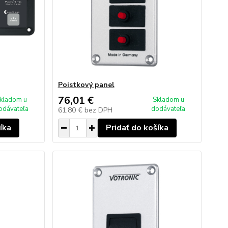
Poistkový panel
76,01 €
kladom u
Skladom u
odávateľa
dodávateľa
61,80 €
bez DPH
íka
Pridať do košíka