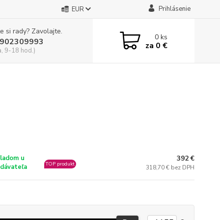
Prihlásenie
EUR
e si rady? Zavolajte.
0
ks
902309993
za
0 €
a, 9-18 hod.)
392 €
ladom u
TOP produkt
dávateľa
318,70 € bez DPH