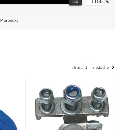
Do
€
P produkt
strana
z 5
ďalšie