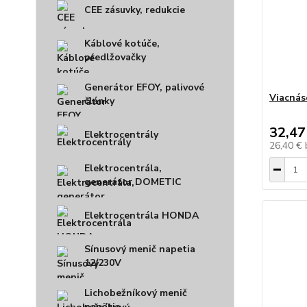
CEE zásuvky, redukcie
Káblové kotúče,
predlžovačky
Generátor EFOY, palivové
Viacnás
články
32,47
Elektrocentrály
26,40 €
Elektrocentrála,
generátor DOMETIC
Elektrocentrála HONDA
Sínusový menič napetia
12/230V
Lichobežníkový menič
napätia