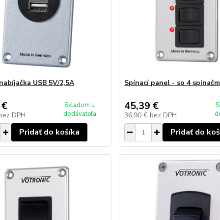
nabíjačka USB 5V/2,5A
Spínací panel - so 4 spínačm
 €
45,39 €
Skladom u
S
dodávateľa
d
bez DPH
36,90 €
bez DPH
Pridať do košíka
Pridať do koš