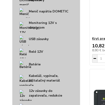
Menič napätia DOMETIC
Monitoring 12V s
displejom
Kryt pr
USB zásuvky
10,82
8,80 €
b
Relé 12V
Batérie
Kabeláž, vypínače,
inštalačný materiál
12v zásuvky do
zapalovaču, redukcie