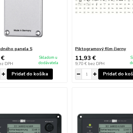
edného panela S
Piktogramový film čierny
 €
11,93 €
Skladom u
S
dodávateľa
d
ez DPH
9,70 €
bez DPH
Pridať do košíka
Pridať do koš