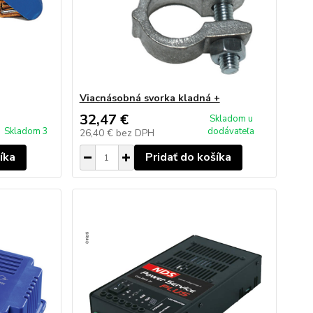
Viacnásobná svorka kladná +
32,47 €
Skladom u
Skladom 3
dodávateľa
26,40 €
bez DPH
íka
Pridať do košíka