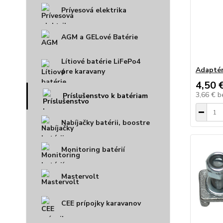
Prívesová elektrika
AGM a GELové Batérie
Lítiové batérie LiFePo4
Adaptér
pre karavany
4,50 
3,66 €
b
Príslušenstvo k batériam
Nabíjačky batérii, boostre
Monitoring batérií
Mastervolt
CEE prípojky karavanov