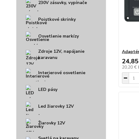
230V zásuvky, vypínače
Poistkové skrinky
Osvetlenie markízy
Zdroje 12V, napájanie
Adaptér
karavanu
24,85
20,20 €
Interierové osvetlenie
LED pásy
Led žiarovky 12V
Žiarovky 12V
Svetlá na karavany