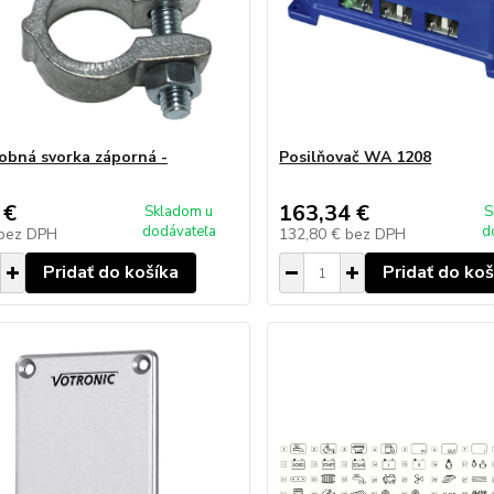
obná svorka záporná -
Posilňovač WA 1208
 €
163,34 €
Skladom u
S
dodávateľa
d
bez DPH
132,80 €
bez DPH
Pridať do košíka
Pridať do koš