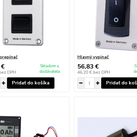
 prepínač
Hlavný vypínač
 €
56,83 €
Skladom u
S
dodávateľa
d
bez DPH
46,20 €
bez DPH
Pridať do košíka
Pridať do koš