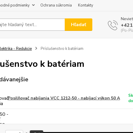
odné podmienky
Ochrana súkromia
Kontakty
Neviet
Hľadať
+421
(Po-Pi
lektrika - Redukcie
Príslušenstvo k batériam
lušenstvo k batériam
dávanejšie
Sk
Posilňovač nabíjania VCC 1212-50 - nabíjací výkon 50 A
do