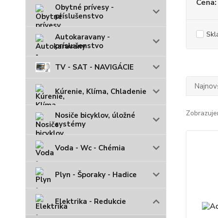
Cena:
Obytné prívesy -
príslušenstvo
Skl
Autokaravany -
príslušenstvo
TV - SAT - NAVIGÁCIE
Najnov
Kúrenie, Klíma, Chladenie
Zobrazuje
Nosiče bicyklov, úložné
systémy
Voda - Wc - Chémia
Plyn - Šporaky - Hadice
Elektrika - Redukcie