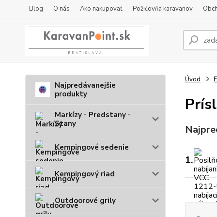
Blog
O nás
Ako nakupovať
Požičovňa karavanov
Obch
Úvod
E
Najpredávanejšie
produkty
Prís
Markízy - Predstany -
Stany
Najpre
Kempingové sedenie
1.
Kempingový riad
Outdoorové grily