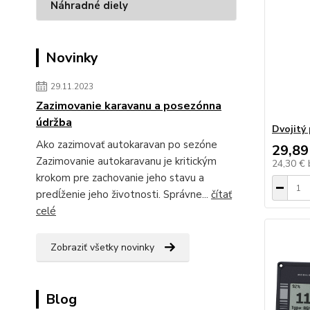
Náhradné diely
Novinky
29.11.2023
Zazimovanie karavanu a posezónna
údržba
Dvojitý
Ako zazimovať autokaravan po sezóne
29,89
Zazimovanie autokaravanu je kritickým
24,30 €
krokom pre zachovanie jeho stavu a
predĺženie jeho životnosti. Správne...
čítať
celé
Zobraziť všetky novinky
Blog