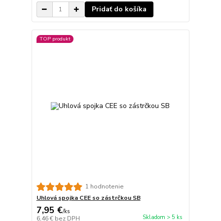
Pridať do košíka
TOP produkt
1 hodnotenie
Uhlová spojka CEE so zástrčkou SB
7,95 €
/
ks
Skladom > 5 ks
6,46 €
bez DPH