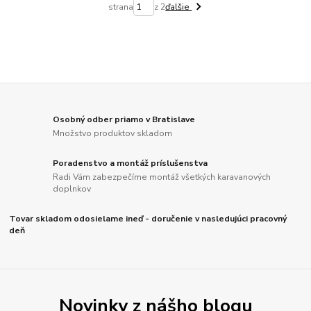
strana
z 2
ďalšie
Osobný odber priamo v Bratislave
Množstvo produktov skladom
Poradenstvo a montáž príslušenstva
Radi Vám zabezpečíme montáž všetkých karavanových
doplnkov
Tovar skladom odosielame ineď - doručenie v nasledujúci pracovný
deň
Novinky z nášho blogu