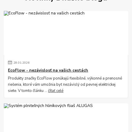
28
.
01
.
2026
EcoFlow - nezávislosť na vašich cestách
Produkty značky EcoFlow ponúkajú flexibilné, výkonné a prenosné
riešenia, ktoré vám umožnia byť nezávislý od pevnej elektrickej
siete. V tomto článku ...
čítať celé