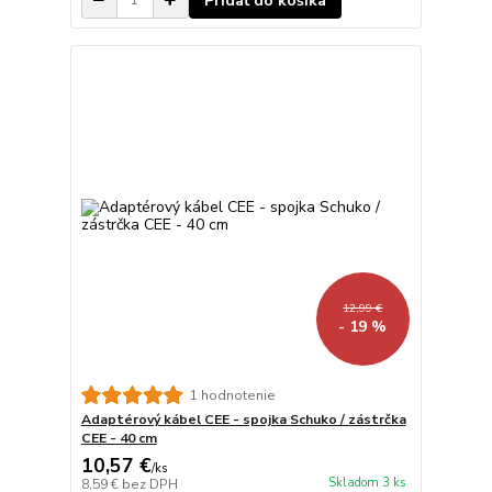
Pridať do košíka
12,99 €
- 19 %
1 hodnotenie
Adaptérový kábel CEE - spojka Schuko / zástrčka
CEE - 40 cm
10,57 €
/
ks
Skladom 3 ks
8,59 €
bez DPH