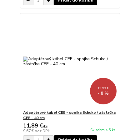
Pridať do košíka
12,99 €
- 8 %
Adaptérový kábel CEE - spojka Schuko / zástrčka
CEE - 40 cm
11,89 €
/
ks
Skladom > 5 ks
9,67 €
bez DPH