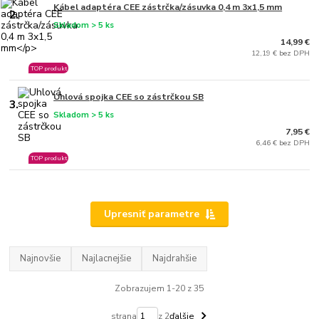
Kábel adaptéra CEE zástrčka/zásuvka 0,4 m 3x1,5 mm
2.
Skladom > 5 ks
14,99 €
12,19 € bez DPH
TOP produkt
Uhlová spojka CEE so zástrčkou SB
3.
Skladom > 5 ks
7,95 €
6,46 € bez DPH
TOP produkt
Upresniť parametre
Najnovšie
Najlacnejšie
Najdrahšie
Zobrazujem 1-20 z 35
strana
z 2
ďalšie