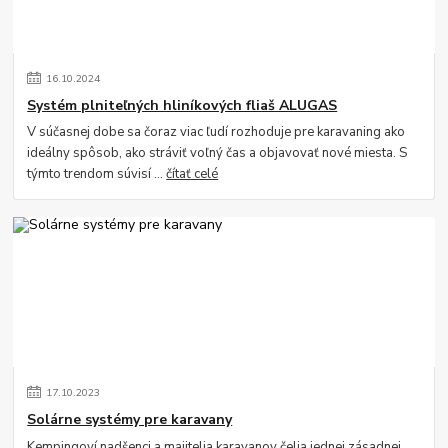
16
.
10
.
2024
Systém plniteľných hliníkových fliaš ALUGAS
V súčasnej dobe sa čoraz viac ľudí rozhoduje pre karavaning ako
ideálny spôsob, ako stráviť voľný čas a objavovať nové miesta. S
týmto trendom súvisí ...
čítať celé
17
.
10
.
2023
Solárne systémy pre karavany
Kempingoví nadšenci a majitelia karavanov čelia jednej zásadnej