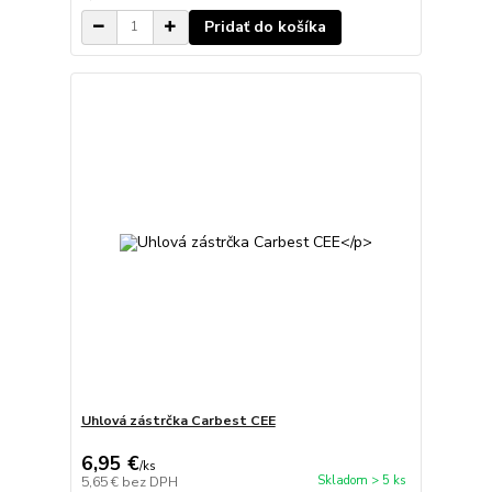
Pridať do košíka
Uhlová zástrčka Carbest CEE
6,95 €
/
ks
Skladom > 5 ks
5,65 €
bez DPH