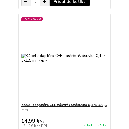
Pridať do košíka
TOP produkt
Kábel adaptéra CEE zástrčka/zásuvka 0,4 m 3x1,5
mm
14,99 €
/
ks
Skladom > 5 ks
12,19 €
bez DPH