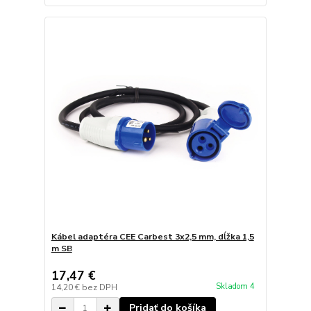
Kábel adaptéra CEE Carbest 3x2,5 mm, dĺžka 1,5
m SB
17,47 €
Skladom 4
14,20 €
bez DPH
Pridať do košíka