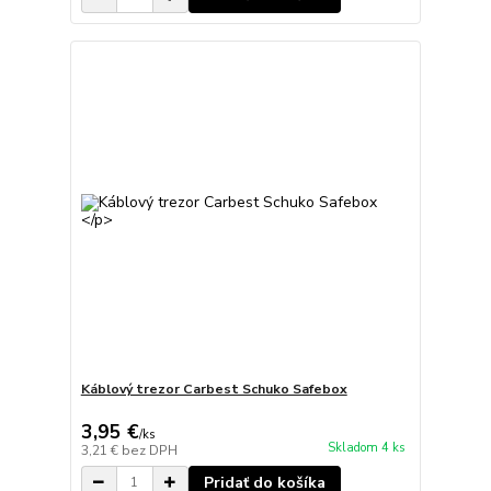
Káblový trezor Carbest Schuko Safebox
3,95 €
/
ks
Skladom 4 ks
3,21 €
bez DPH
Pridať do košíka