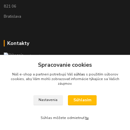
821 06
Bratislava
Kontakty
Zákaznícka podpora KaravanPoint
+421902309993
Spracovanie cookies
(Po-Pia, 9-18 hod.)
Náš e-shop a partneri potrebujú Váš
súhlas
s použitím súborov
cookies, aby Vám mohli zobrazovať informácie týkajúce sa Vašich
info@karavanpoint.sk
záujmov.
Súhlasím
Nastavenia
Súhlas môžete odmietnuť
tu
.
Vytvorené na
Eshop-rychlo.sk