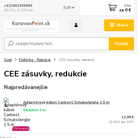
0
ks
+421902309993
EUR
za
0 €
(Po-Pia, 9-18 hod.)
Menu
Hľadať
Úvod
Elektrika - Redukcie
CEE zásuvky, redukcie
CEE zásuvky, redukcie
Najpredávanejšie
Adaptérový kábel Carbest Schuko/angle 1,5 m
1.
Skladom 4 ks
12,99 €
10,56 € bez DPH
TOP produkt