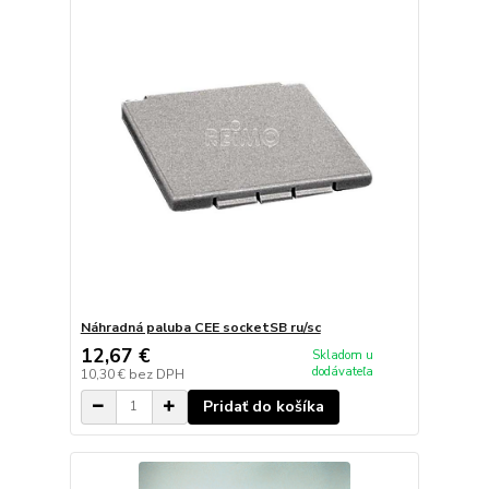
Náhradná paluba CEE socketSB ru/sc
12,67 €
Skladom u
dodávateľa
10,30 €
bez DPH
Pridať do košíka