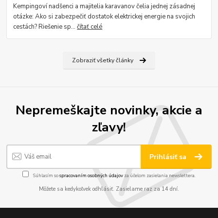
Kempingoví nadšenci a majitelia karavanov čelia jednej zásadnej
otázke: Ako si zabezpečiť dostatok elektrickej energie na svojich
cestách? Riešenie sp...
čítať celé
Zobraziť všetky články
Nepremeškajte novinky, akcie a
zľavy!
Prihlásiť sa
Súhlasím so
spracovaním osobných údajov
za účelom zasielania newslettera.
Môžete sa kedykoľvek odhlásiť. Zasielame raz za 14 dní.