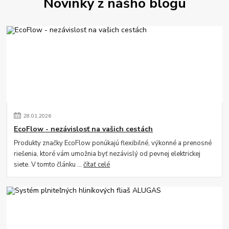
Novinky z nášho blogu
28
.
01
.
2026
EcoFlow - nezávislosť na vašich cestách
Produkty značky EcoFlow ponúkajú flexibilné, výkonné a prenosné
riešenia, ktoré vám umožnia byť nezávislý od pevnej elektrickej
siete. V tomto článku ...
čítať celé