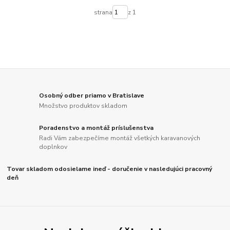
strana
z 1
Osobný odber priamo v Bratislave
Množstvo produktov skladom
Poradenstvo a montáž príslušenstva
Radi Vám zabezpečíme montáž všetkých karavanových
doplnkov
Tovar skladom odosielame ineď - doručenie v nasledujúci pracovný
deň