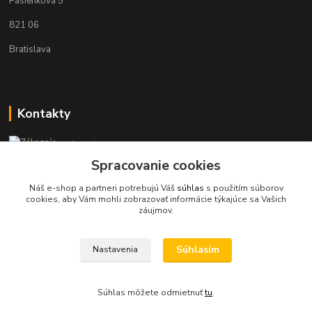
Pasienková 5
821 06
Bratislava
Kontakty
Zákaznícka podpora KaravanPoint
+421902309993
Spracovanie cookies
(Po-Pia, 9-18 hod.)
Náš e-shop a partneri potrebujú Váš
súhlas
s použitím súborov
cookies, aby Vám mohli zobrazovať informácie týkajúce sa Vašich
info@karavanpoint.sk
záujmov.
Súhlasím
Nastavenia
Súhlas môžete odmietnuť
tu
.
Vytvorené na
Eshop-rychlo.sk