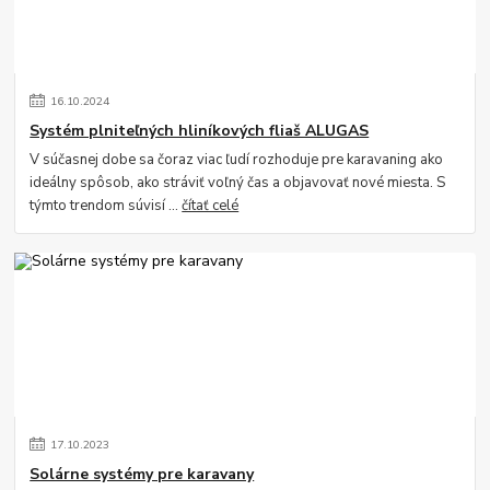
16
.
10
.
2024
Systém plniteľných hliníkových fliaš ALUGAS
V súčasnej dobe sa čoraz viac ľudí rozhoduje pre karavaning ako
ideálny spôsob, ako stráviť voľný čas a objavovať nové miesta. S
týmto trendom súvisí ...
čítať celé
17
.
10
.
2023
Solárne systémy pre karavany