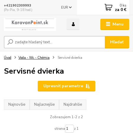
0
ks
+421902309993
EUR
za
0 €
(Po-Pia, 9-18 hod.)
Menu
Hľadať
Úvod
Voda - Wc - Chémia
Servisné dvierka
Servisné dvierka
Upresniť parametre
Najnovšie
Najlacnejšie
Najdrahšie
Zobrazujem 1-2 z 2
strana
z 1