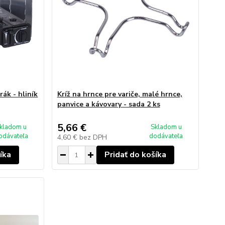
ák - hliník
Kríž na hrnce pre variče, malé hrnce,
panvice a kávovary - sada 2 ks
5,66 €
kladom u
Skladom u
odávateľa
dodávateľa
4,60 €
bez DPH
íka
Pridať do košíka