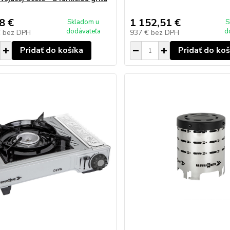
8 €
1 152,51 €
Skladom u
S
dodávateľa
d
€
bez DPH
937 €
bez DPH
Pridať do košíka
Pridať do koš