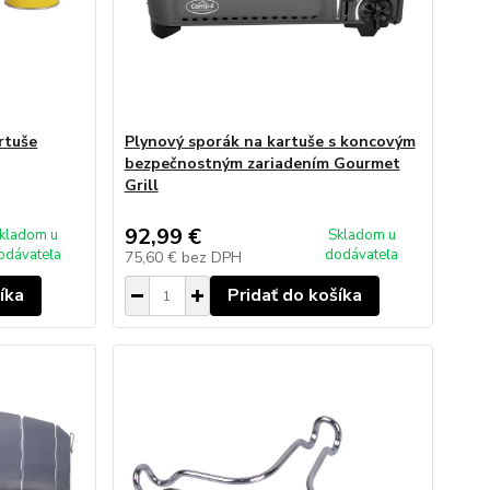
rtuše
Plynový sporák na kartuše s koncovým
bezpečnostným zariadením Gourmet
Grill
92,99 €
kladom u
Skladom u
odávateľa
dodávateľa
75,60 €
bez DPH
íka
Pridať do košíka