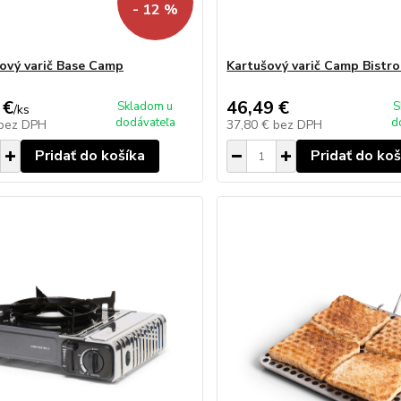
- 12 %
ový varič Base Camp
Kartušový varič Camp Bistr
 €
46,49 €
Skladom u
S
/
ks
dodávateľa
d
bez DPH
37,80 €
bez DPH
Pridať do košíka
Pridať do koš