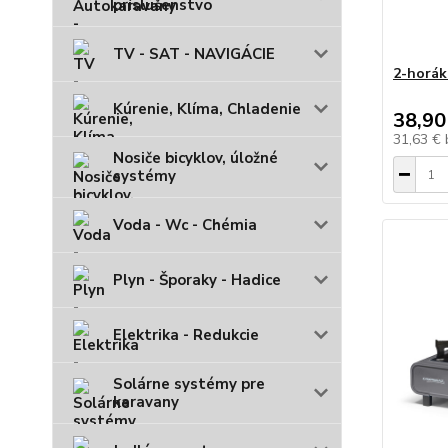
príslušenstvo
TV - SAT - NAVIGÁCIE
2-horák
Kúrenie, Klíma, Chladenie
38,90
31,63 €
Nosiče bicyklov, úložné
systémy
Voda - Wc - Chémia
Plyn - Šporaky - Hadice
Elektrika - Redukcie
Solárne systémy pre
karavany