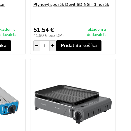
tar
Plynový sporák Devil SD NG - 1 horák
51,54 €
kladom u
Skladom u
odávateľa
dodávateľa
41,90 €
bez DPH
íka
Pridať do košíka