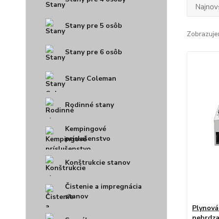
Najnov
Stany pre 5 osôb
Zobrazuje
Stany pre 6 osôb
Stany Coleman
Rodinné stany
Kempingové
príslušenstvo
Konštrukcie stanov
Čistenie a impregnácia
stanov
Plynová
nehrdzav