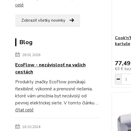
celé
Zobraziť všetky novinky
Cook'n'
Blog
kartuše
28.01.2026
77,49
EcoFlow - nezávislosť na vašich
63 €
be
cestách
Produkty značky EcoFlow ponúkajú
flexibilné, výkonné a prenosné riešenia,
ktoré vám umožnia byť nezávislý od
pevnej elektrickej siete. V tomto článku ...
čítať celé
16.10.2024