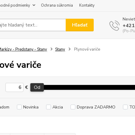
odné podmienky
Ochrana súkromia
Kontakty
Neviet
Hľadať
+421
(Po-Pi
arkízy - Predstany - Stany
Stany
Plynové variče
ové variče
€
Od
adom
Novinka
Akcia
Doprava ZADARMO
TO