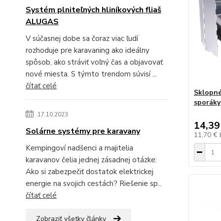
Systém plniteľných hliníkových fliaš
ALUGAS
V súčasnej dobe sa čoraz viac ľudí
rozhoduje pre karavaning ako ideálny
spôsob, ako stráviť voľný čas a objavovať
nové miesta. S týmto trendom súvisí ...
čítať celé
Sklopné
sporáky
17.10.2023
14,39
Solárne systémy pre karavany
11,70 €
Kempingoví nadšenci a majitelia
karavanov čelia jednej zásadnej otázke:
Ako si zabezpečiť dostatok elektrickej
energie na svojich cestách? Riešenie sp...
čítať celé
Zobraziť všetky články