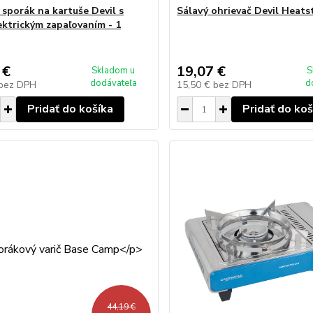
 sporák na kartuše Devil s
Sálavý ohrievač Devil Heats
ektrickým zapaľovaním - 1
 €
19,07 €
Skladom u
S
dodávateľa
d
bez DPH
15,50 €
bez DPH
Pridať do košíka
Pridať do koš
44,19 €