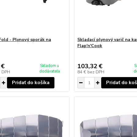
Fold - Plynový sporák na
Skladací plynový varič na ka
Flap'n'Cook
 €
103,32 €
Skladom u
S
dodávateľa
d
z DPH
84 €
bez DPH
Pridať do košíka
Pridať do koš