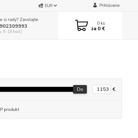
Prihlásenie
EUR
e si rady? Zavolajte.
0
ks
902309993
za
0 €
a, 9-18 hod.)
Do
€
P produkt