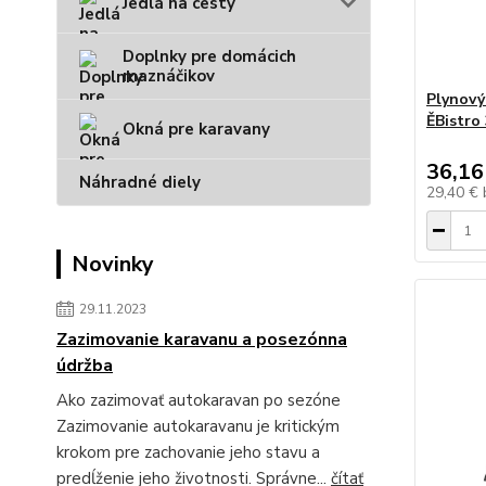
Jedlá na cesty
Doplnky pre domácich
maznáčikov
Plynový
ĚBistro
Okná pre karavany
36,16
Náhradné diely
29,40 €
Novinky
29.11.2023
Zazimovanie karavanu a posezónna
údržba
Ako zazimovať autokaravan po sezóne
Zazimovanie autokaravanu je kritickým
krokom pre zachovanie jeho stavu a
predĺženie jeho životnosti. Správne...
čítať