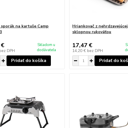
 sporák na kartuše Camp
Hriankovač z nehrdzavejúcej
 3
sklopnou rukoväťou
 €
17,47 €
Skladom u
S
dodávateľa
d
bez DPH
14,20 €
bez DPH
Pridať do košíka
Pridať do koš