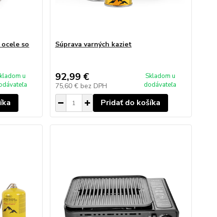
 ocele so
Súprava varných kaziet
92,99 €
kladom u
Skladom u
odávateľa
dodávateľa
75,60 €
bez DPH
íka
Pridať do košíka