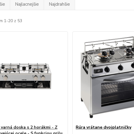
šie
Najlacnejšie
Najdrahšie
m 1-20 z 53
 varná doska s 2 horákmi - Z
Rúra vrátane dvojplatničky
ejúcej ocele - S funkciou grilu