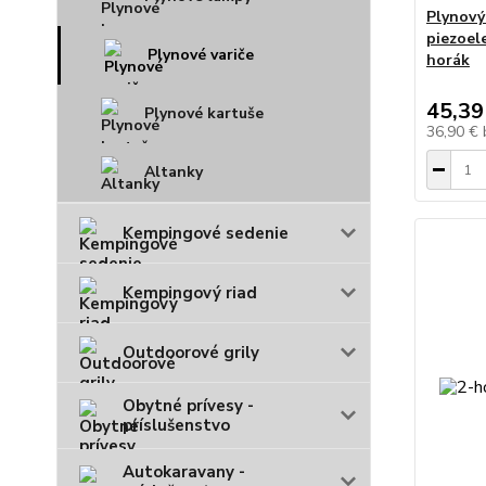
Plynový
piezoel
Plynové variče
horák
45,39
Plynové kartuše
36,90 €
Altanky
Kempingové sedenie
Kempingový riad
Outdoorové grily
Obytné prívesy -
príslušenstvo
Autokaravany -