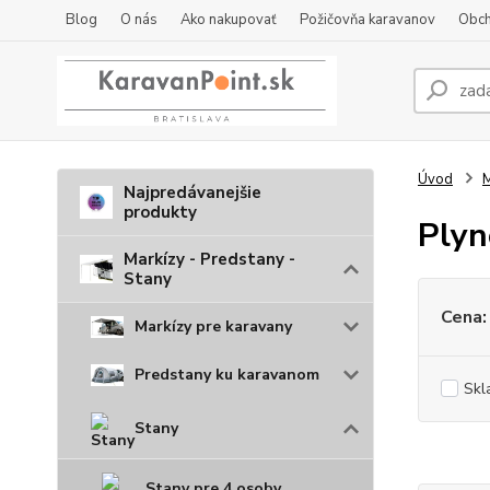
Blog
O nás
Ako nakupovať
Požičovňa karavanov
Obch
Úvod
M
Najpredávanejšie
produkty
Plyn
Markízy - Predstany -
Stany
Cena:
Markízy pre karavany
Predstany ku karavanom
Skl
Stany
Stany pre 4 osoby